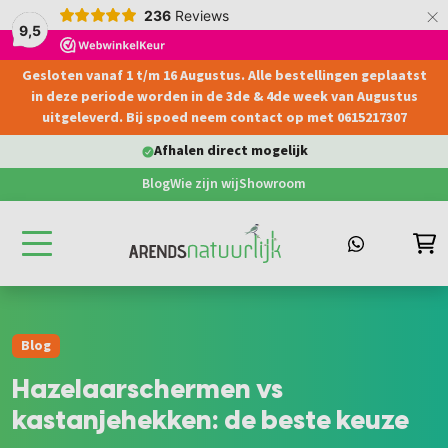
×
236
Reviews
9,5
Gesloten vanaf 1 t/m 16 Augustus. Alle bestellingen geplaatst
hoofdinhoud
in deze periode worden in de 3de & 4de week van Augustus
uitgeleverd. Bij spoed neem contact op met 0615217307
Afhalen direct mogelijk
Blog
Wie zijn wij
Showroom
Blog
Hazelaarschermen vs
kastanjehekken: de beste keuze