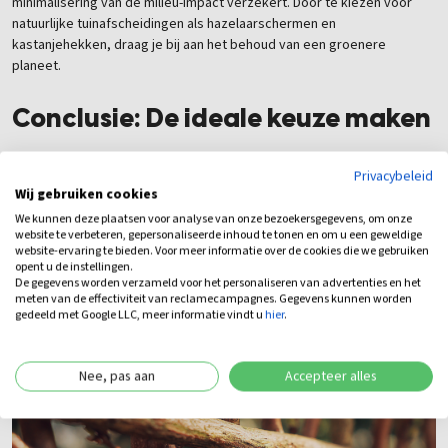
minimalisering van de milieu-impact verzekert. Door te kiezen voor
natuurlijke tuinafscheidingen als hazelaarschermen en
kastanjehekken, draag je bij aan het behoud van een groenere
planeet.
Conclusie: De ideale keuze maken
Het kiezen tussen hazelaarschermen en kastanjehekken is afhankelijk
Privacybeleid
van persoonlijke voorkeur, eerder gemaakte keuzes in tuinstijlen en
Wij gebruiken cookies
de benodigde onderhoudsfrequentie. Beide oplossingen leveren
We kunnen deze plaatsen voor analyse van onze bezoekersgegevens, om onze
unieke voordelen en dragen bij aan een fraaie, natuurlijke look van je
website te verbeteren, gepersonaliseerde inhoud te tonen en om u een geweldige
buitenruimte. Overweeg wat je verwacht van je tuinafscheiding en hoe
website-ervaring te bieden. Voor meer informatie over de cookies die we gebruiken
opent u de instellingen.
deze past binnen je totale landschap. Met deze overwegingen in
De gegevens worden verzameld voor het personaliseren van advertenties en het
gedachten kun je een keuze maken die bijdraagt aan een prachtige
meten van de effectiviteit van reclamecampagnes. Gegevens kunnen worden
tuin en de duurzaamheid van onze leefomgeving.
gedeeld met Google LLC, meer informatie vindt u
hier
.
Nee, pas aan
Accepteer alles