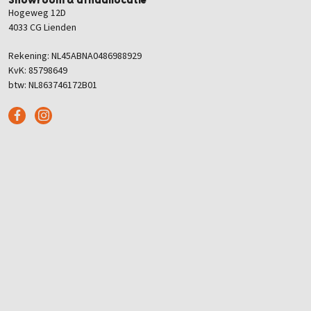
Showroom & afhaallocatie
Hogeweg 12D
4033 CG Lienden
Rekening: NL45ABNA0486988929
KvK: 85798649
btw: NL863746172B01