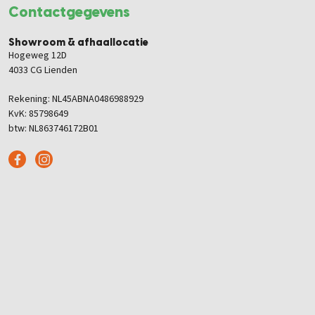
Contactgegevens
Showroom & afhaallocatie
Hogeweg 12D
4033 CG Lienden
Rekening: NL45ABNA0486988929
KvK: 85798649
btw: NL863746172B01