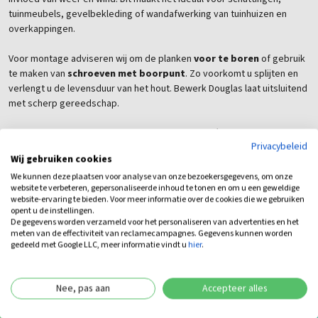
tuinmeubels, gevelbekleding of wandafwerking van tuinhuizen en
overkappingen.
Voor montage adviseren wij om de planken
voor te boren
of gebruik
te maken van
schroeven met boorpunt
. Zo voorkomt u splijten en
verlengt u de levensduur van het hout. Bewerk Douglas laat uitsluitend
met scherp gereedschap.
Om de originele kleur van het hout te behouden én de levensduur te
Privacybeleid
verlengen, raden wij aan om de planken elke
4 jaar
te behandelen met
Wij gebruiken cookies
onze
buitenbeits
. Deze beits kunt u eenvoudig
onderaan de pagina
We kunnen deze plaatsen voor analyse van onze bezoekersgegevens, om onze
mee bestellen.
website te verbeteren, gepersonaliseerde inhoud te tonen en om u een geweldige
website-ervaring te bieden. Voor meer informatie over de cookies die we gebruiken
Bij Arendsnatuurlijk in Kesteren koopt u niet alleen hout, maar ook
opent u de instellingen.
De gegevens worden verzameld voor het personaliseren van advertenties en het
betrouwbaarheid, kennis en service
. Bestel uw geschaafde
meten van de effectiviteit van reclamecampagnes. Gegevens kunnen worden
Douglas planken online of bezoek onze showroom voor persoonlijk
gedeeld met Google LLC, meer informatie vindt u
hier
.
advies. Alles voor een duurzame en stijlvolle tuin, gewoon in de
Betuwe.
Nee, pas aan
Accepteer alles