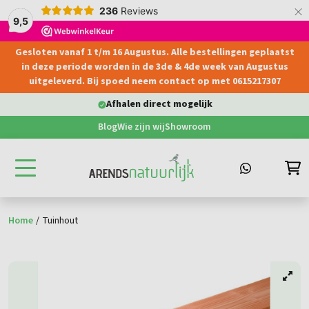
×
236
Reviews
9,5
Gesloten vanaf 1 t/m 16 Augustus. Alle bestellingen geplaatst
hoofdinhoud
in deze periode worden in de 3de & 4de week van Augustus
uitgeleverd. Bij spoed neem contact op met 0615217307
Afhalen direct mogelijk
Blog
Wie zijn wij
Showroom
Home
/
Tuinhout