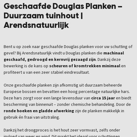
Geschaafde Douglas Planken –
Duurzaam tuinhout |
Arendsnatuurlijk
Bent u op zoek naar geschaafde Douglas planken voor uw schutting of
gevel? Bij Arendsnatuurlijk vindt u Douglas planken die
machinaal
geschaafd, gedroogd en kernvrij gezaagd zijn
. Dankzij deze
bewerking is de kans op
scheuren of kromtrekken minimaal
en
profiteert u van een zeer stabiel eindresultaat.
Onze geschaafde planken zijn afkomstig uit duurzaam beheerde
Europese bossen en bevatten een hoog percentage natuurlijke hars.
Deze hars zorgt voor een lange levensduur van
circa 15 jaar
en biedt
bescherming van binnenuit – zonder chemische behandeling. Door de
ronde hoeken en gladde afwerking
zijn de planken makkelijk in
gebruik én fraai van uitstraling.
Dankzij het droogproces is het hout zeer vormvast, zelfs onder
invloed van weer en wind. Dit maakt het ideaal voor schuttingen,