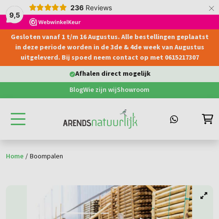
×
236
Reviews
9,5
Gesloten vanaf 1 t/m 16 Augustus. Alle bestellingen geplaatst
hoofdinhoud
in deze periode worden in de 3de & 4de week van Augustus
uitgeleverd. Bij spoed neem contact op met 0615217307
Afhalen direct mogelijk
Blog
Wie zijn wij
Showroom
Home
/
Boompalen