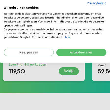
Privacybeleid
Wij gebruiken cookies
We kunnen deze plaatsen voor analyse van onze bezoekersgegevens, om onze
website te verbeteren, gepersonaliseerde inhoud te tonen en om u een geweldige
website-ervaring te bieden. Voor meer informatie over de cookies die we gebruiken
opent u de instellingen.
De gegevens worden verzameld voor het personaliseren van advertenties en het
meten van de effectiviteit van reclamecampagnes. Gegevens kunnen worden
gedeeld met Google LLC, meer informatie vindt u
hier
.
Bamboe Schutting Naturel | Houten
Bamboe
Frame | 180x180 cm
Mate
Nee, pas aan
Accepteer alles
Leverti
Levertijd: 4-8 werkdagen
Vanaf
119,50
52,
Bekijk