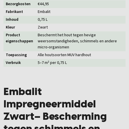
Bezorgkosten
€44,95
Fabrikant
Embalit
Inhoud
0,75 L
Kleur
Zwart
Product
Beschermt het hout tegen hevige
eigenschappen
weersomstandigheden, schimmels en andere
micro-organismen
Toepassing
Alle houtsoorten MUV hardhout
Verbruik
5–7 m² per 0,75 L
Embalit
Impregneermiddel
Zwart– Bescherming
tegen schimmels en