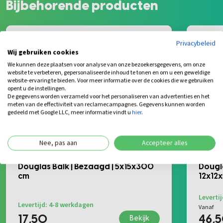
Bijbehorende producten
Privacybeleid
Wij gebruiken cookies
We kunnen deze plaatsen voor analyse van onze bezoekersgegevens, om onze
website te verbeteren, gepersonaliseerde inhoud te tonen en om u een geweldige
website-ervaring te bieden. Voor meer informatie over de cookies die we gebruiken
opent u de instellingen.
De gegevens worden verzameld voor het personaliseren van advertenties en het
meten van de effectiviteit van reclamecampagnes. Gegevens kunnen worden
gedeeld met Google LLC, meer informatie vindt u
hier
.
Nee, pas aan
Accepteer alles
Douglas Balk | Bezaagd | 5x15x300
Dougla
cm
12x12
Leverti
Levertijd: 4-8 werkdagen
Vanaf
17,50
46,
Bekijk