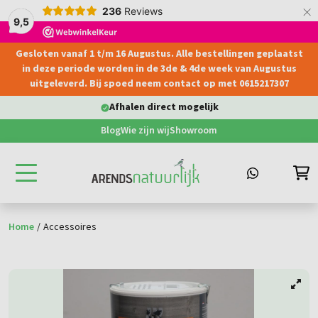
×
236
Reviews
9,5
Gesloten vanaf 1 t/m 16 Augustus. Alle bestellingen geplaatst
hoofdinhoud
in deze periode worden in de 3de & 4de week van Augustus
uitgeleverd. Bij spoed neem contact op met 0615217307
Afhalen direct mogelijk
Blog
Wie zijn wij
Showroom
Home
/
Accessoires