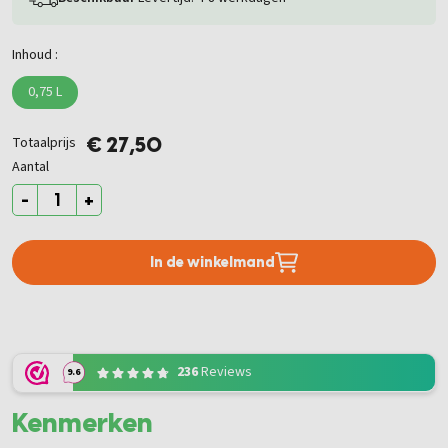
Inhoud :
0,75 L
Totaalprijs
€ 27,50
Aantal
-
+
In de winkelmand
236
Reviews
9.6
Kenmerken