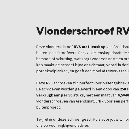
Vlonderschroef R
Deze
vlonderschroef
RVS met lenskop
van Arendsnat
buiten- en schroefwerk. Dankzij de lenskop draait de 
bamboe of schutting, wat zorgt voor een nette en pr
kop maakt de schroef bijna onzichtbaar, vooral in don
potdekselplanken, en geeft een mooi afgewerkt resu
Deze RVS schroeven zijn perfect voor buitengebruik 
De schroeven worden geleverd in een doos van
250 
verkrijgbaar per 50 stuks
, met een maat van
4,5×4
vlonderschroeven van Arendsnatuurlijk voor een per
buitenproject.
Twijfel je of deze schroef geschikt is voor jouw tui
ons op voor vrijblijvend advies