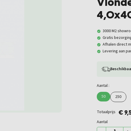
Vlonde
4,0x4
3000 M2 showr
Gratis bezorgin
Afhalen direct m
Levering aan par
Beschikbaa
Aantal :
50
250
Totaalprijs
€ 9,
Aantal