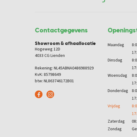
Contactgegevens
Openingst
Showroom & afhaallocatie
Maandag
8:0
Hogeweg 12D
17
4033 CG Lienden
Dinsdag
8:0
17
Rekening: NL45ABNA0486988929
KvK: 85798649
Woensdag
8:0
btw: NL863746172B01
17
Donderdag
8:0
17
Vrijdag
8:0
17
Zaterdag
08:
Zondag
Ge