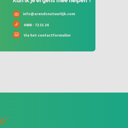
Kan ik je ergens mee helpen ?
info@arendsnatuurlijk.com
0488 - 72 31 24
Via het contactformulier
jk!