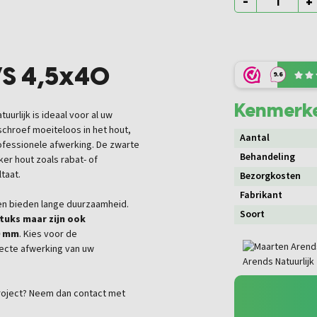
-
+
VS 4,5x40
9.6
Kenmerk
uurlijk is ideaal voor al uw
schroef moeiteloos in het hout,
Aantal
ofessionele afwerking. De zwarte
Behandeling
ker hout zoals rabat- of
ltaat.
Bezorgkosten
Fabrikant
en bieden lange duurzaamheid.
Soort
stuks maar zijn ook
0 mm
. Kies voor de
fecte afwerking van uw
nproject? Neem dan contact met