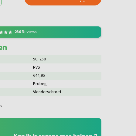
236
Reviews
en
50
, 250
RVS
€44,95
Probeg
Vlonderschroef