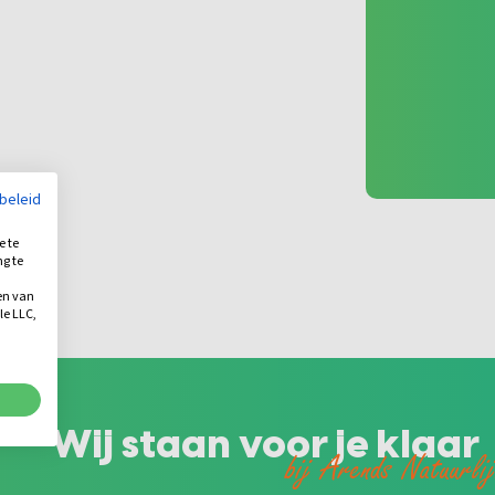
ybeleid
e te
ng te
.
en van
le LLC,
Wij staan voor je klaar
bij Arends Natuurli