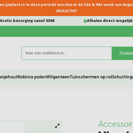
ngen geplaatst in deze periode worden in de 3de & 4de week van Aug
0615217307
Gratis bezorging vanaf €500
Afhalen direct mogelijk
Zoeke
anjehout
Robinia palen
Wilgenteen
Tuinschermen op rol
Schutting
Accessoi