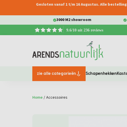
Gesloten vanaf 1 t/m 16 Augustus. Alle bestelli
oekopdracht
Ga naar de hoofdnavigatie
3000 M2 showroom
9.6/10 uit 236 reviews
zie alle categorieën
Schapenhekken
Kast
Home
/
Accessoires