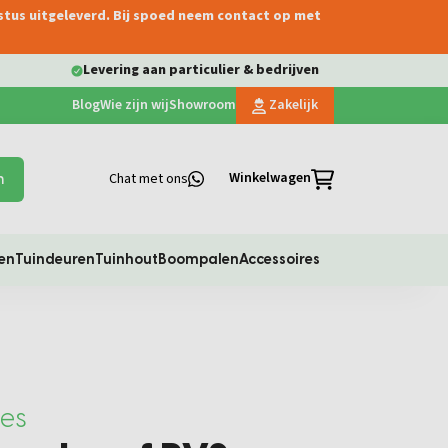
ustus uitgeleverd. Bij spoed neem contact op met
Levering aan particulier & bedrijven
Blog
Wie zijn wij
Showroom
Zakelijk
Winkelwagen
Chat met ons
n
en
Tuindeuren
Tuinhout
Boompalen
Accessoires
res