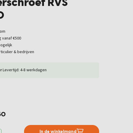
rschroef RVS
0
oom
g vanaf €500
ogelijk
ticulier & bedrijven
r
Levertijd: 4-8 werkdagen
50
In de winkelmand