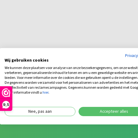
Privac
Wij gebruiken cookies
We kunnen deze plaatsen voor analyse van onze bezoekersgegevens, om onze websit
verbeteren, gepersonaliseerde inhoud te tonen en om u een geweldige website-ervari
bieden. Voor meer informatie over de cookies die we gebruiken opent u de instellingen
De gegevens worden verzameld voor het personaliseren van advertenties en het met
de effectiviteit van reclamecampagnes. Gegevens kunnen worden gedeeld met Goog
meer informatie vindt u
hier
.
9,5
Nee, pas aan
Accepteer alles