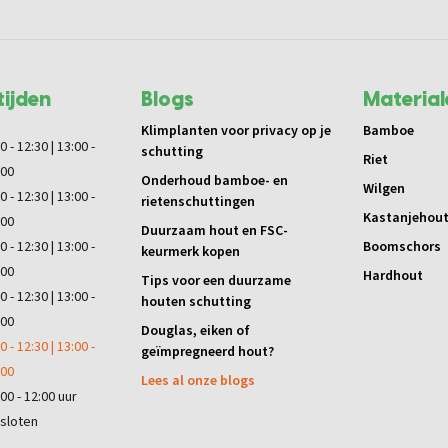
ijden
Blogs
Material
Klimplanten voor privacy op je
Bamboe
0 - 12:30 | 13:00 -
schutting
Riet
:00
Onderhoud bamboe- en
Wilgen
0 - 12:30 | 13:00 -
rietenschuttingen
Kastanjehou
:00
Duurzaam hout en FSC-
0 - 12:30 | 13:00 -
Boomschors
keurmerk kopen
:00
Hardhout
Tips voor een duurzame
0 - 12:30 | 13:00 -
houten schutting
:00
Douglas, eiken of
0 - 12:30 | 13:00 -
geïmpregneerd hout?
:00
Lees al onze blogs
00 - 12:00 uur
sloten