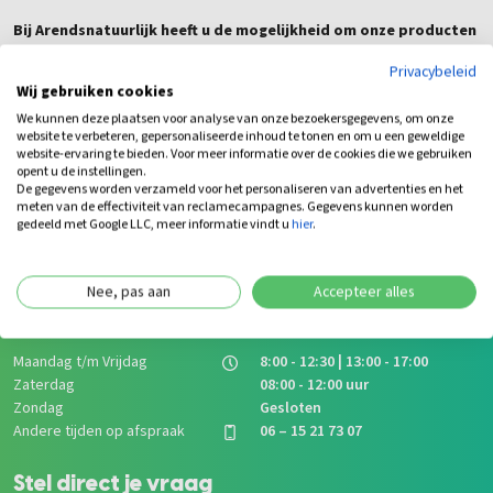
Bij Arendsnatuurlijk heeft u de mogelijkheid om onze producten
te bekijken in onze 3000 m2 grote showroom. Bij het afhalen is
Privacybeleid
het mogelijk om uw balken op maat te laten zagen
Wij gebruiken cookies
We kunnen deze plaatsen voor analyse van onze bezoekersgegevens, om onze
website te verbeteren, gepersonaliseerde inhoud te tonen en om u een geweldige
website-ervaring te bieden. Voor meer informatie over de cookies die we gebruiken
opent u de instellingen.
De gegevens worden verzameld voor het personaliseren van advertenties en het
meten van de effectiviteit van reclamecampagnes. Gegevens kunnen worden
gedeeld met Google LLC, meer informatie vindt u
hier
.
Wij staan voor je klaar
bij Arends Natuurlijk!
Nee, pas aan
Accepteer alles
Openingstijden showroom
Maandag t/m Vrijdag
8:00 - 12:30 | 13:00 - 17:00
Zaterdag
08:00 - 12:00 uur
Zondag
Gesloten
Andere tijden op afspraak
06 – 15 21 73 07
Stel direct je vraag