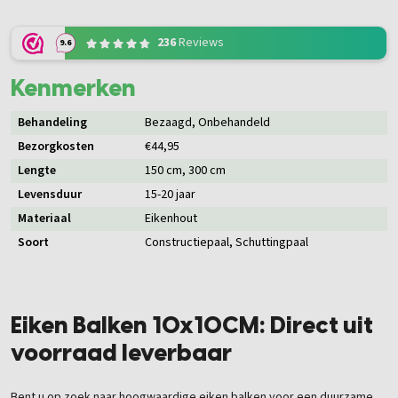
236
Reviews
9.6
Kenmerken
Behandeling
Bezaagd
, Onbehandeld
Bezorgkosten
€44,95
Lengte
150 cm
, 300 cm
Levensduur
15-20 jaar
Materiaal
Eikenhout
Soort
Constructiepaal
, Schuttingpaal
Eiken Balken 10x10CM: Direct uit
voorraad leverbaar
Bent u op zoek naar hoogwaardige eiken balken voor een duurzame