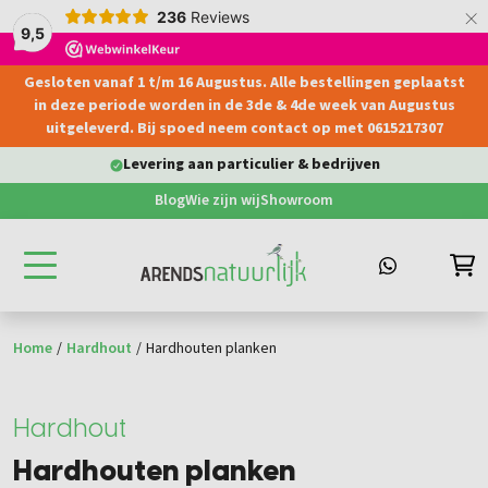
×
236
Reviews
9,5
Gesloten vanaf 1 t/m 16 Augustus. Alle bestellingen geplaatst
hoofdinhoud
in deze periode worden in de 3de & 4de week van Augustus
uitgeleverd. Bij spoed neem contact op met 0615217307
3000 M2 showroom
Blog
Wie zijn wij
Showroom
Home
/
Hardhout
/
Hardhouten planken
Hardhout
Hardhouten planken