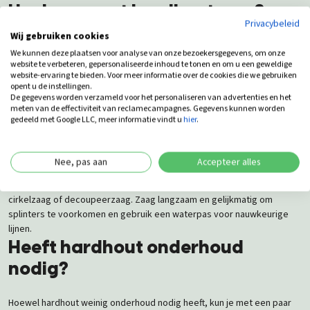
Hoelang gaat hardhout mee?
Privacybeleid
Wij gebruiken cookies
Hardhout staat bekend om zijn lange levensduur. Afhankelijk van de
We kunnen deze plaatsen voor analyse van onze bezoekersgegevens, om onze
houtsoort en toepassing kan hardhout 20 tot 25 jaar meegaan. De
website te verbeteren, gepersonaliseerde inhoud te tonen en om u een geweldige
natuurlijke oliën in hardhout dragen bij aan deze duurzaamheid,
website-ervaring te bieden. Voor meer informatie over de cookies die we gebruiken
opent u de instellingen.
waardoor het hout weinig onderhoud nodig heeft. Goed geplaatste en
De gegevens worden verzameld voor het personaliseren van advertenties en het
onderhouden hardhouten planken blijven jarenlang in topconditie!
meten van de effectiviteit van reclamecampagnes. Gegevens kunnen worden
Hoe zaag je hardhouten planken?
gedeeld met Google LLC, meer informatie vindt u
hier
.
Het zagen van hardhout vereist het juiste gereedschap, omdat het
Nee, pas aan
Accepteer alles
hout door zijn hoge dichtheid moeilijker te bewerken is dan zachtere
houtsoorten. Gebruik een zaag met hardmetalen tanden, zoals een
cirkelzaag of decoupeerzaag. Zaag langzaam en gelijkmatig om
splinters te voorkomen en gebruik een waterpas voor nauwkeurige
lijnen.
Heeft hardhout onderhoud
nodig?
Hoewel hardhout weinig onderhoud nodig heeft, kun je met een paar