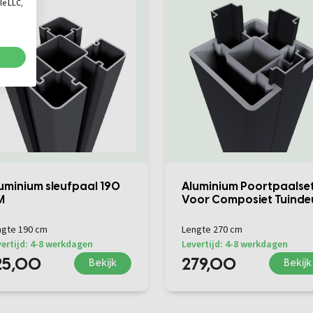
le LLC,
uminium sleufpaal 190
Aluminium Poortpaalset
M
Voor Composiet Tuinde
ngte 190 cm
Lengte 270 cm
ertijd: 4-8 werkdagen
Levertijd: 4-8 werkdagen
25,00
279,00
Bekijk
Bekijk