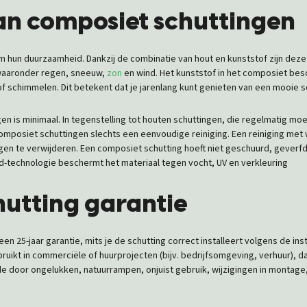
n composiet schuttingen
 hun duurzaamheid. Dankzij de combinatie van hout en kunststof zijn dez
waaronder regen, sneeuw,
zon
en wind. Het kunststof in het composiet bes
f schimmelen. Dit betekent dat je jarenlang kunt genieten van een mooie s
n is minimaal. In tegenstelling tot houten schuttingen, die regelmatig m
composiet schuttingen slechts een eenvoudige reiniging. Een reiniging me
lgen te verwijderen. Een composiet schutting hoeft niet geschuurd, geverfd
ld-technologie beschermt het materiaal tegen vocht, UV en verkleuring
utting garantie
n 25-jaar garantie, mits je de schutting correct installeert volgens de in
ruikt in commerciële of huurprojecten (bijv. bedrijfsomgeving, verhuur), 
ade door ongelukken, natuurrampen, onjuist gebruik, wijzigingen in montag