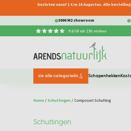
Gesloten vanaf 1 t/m 16 Augustus. Alle bestelli
oekopdracht
Ga naar de hoofdnavigatie
3000 M2 showroom
9.6/10 uit 236 reviews
zie alle categorieën
Schapenhekken
Kast
Home
/
Schuttingen
/
Composiet Schutting
Schuttingen