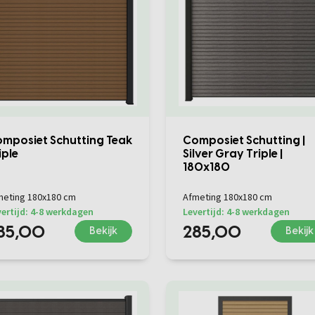
mposiet Schutting Teak
Composiet Schutting |
iple
Silver Gray Triple |
180x180
meting 180x180 cm
Afmeting 180x180 cm
ertijd: 4-8 werkdagen
Levertijd: 4-8 werkdagen
85,00
285,00
Bekijk
Bekijk