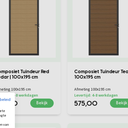
mposiet Tuindeur Red
Composiet Tuindeur Tea
dar | 100x195 cm
100x195 cm
meting 100x195 cm
Afmeting 100x195 cm
ertijd: 4-8 werkdagen
Levertijd: 4-8 werkdagen
ybeleid
75,00
575,00
Bekijk
Bekijk
e te
ng te
.
en van