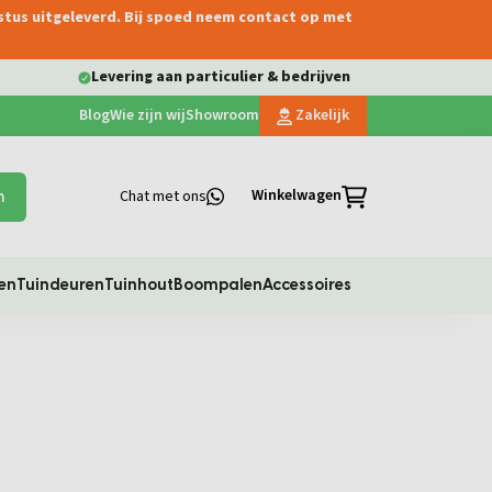
ustus uitgeleverd. Bij spoed neem contact op met
Levering aan particulier & bedrijven
Blog
Wie zijn wij
Showroom
Zakelijk
Winkelwagen
Chat met ons
n
en
Tuindeuren
Tuinhout
Boompalen
Accessoires