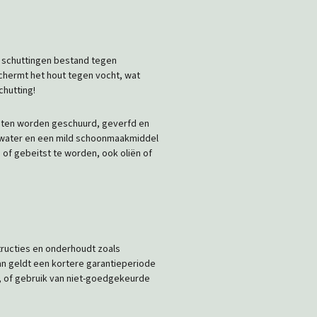
e schuttingen bestand tegen
chermt het hout tegen vocht, wat
chutting!
oeten worden geschuurd, geverfd en
t water en een mild schoonmaakmiddel
 of gebeitst te worden, ook oliën of
structies en onderhoudt zoals
dan geldt een kortere garantieperiode
e, of gebruik van niet-goedgekeurde