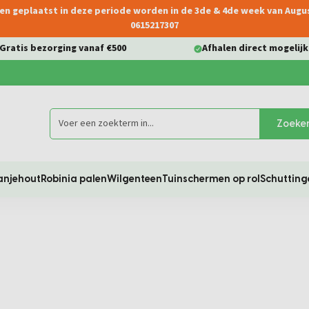
ngen geplaatst in deze periode worden in de 3de & 4de week van Aug
0615217307
Gratis bezorging vanaf €500
Afhalen direct mogelijk
Zoeke
anjehout
Robinia palen
Wilgenteen
Tuinschermen op rol
Schutting