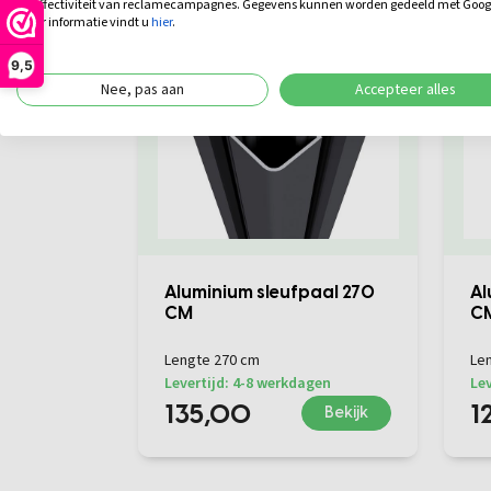
de effectiviteit van reclamecampagnes. Gegevens kunnen worden gedeeld met Goog
meer informatie vindt u
hier
.
9,5
Nee, pas aan
Accepteer alles
Aluminium sleufpaal 270
Al
CM
C
Lengte 270 cm
Le
Levertijd: 4-8 werkdagen
Lev
135,00
1
Bekijk