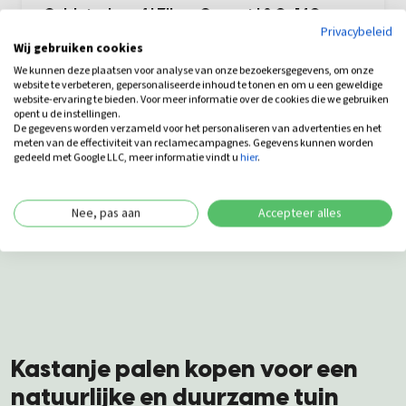
Gebintschroef | Zilver Gecoat | 8,0x140
Privacybeleid
Wij gebruiken cookies
Levertijd: 4-8 werkdagen
We kunnen deze plaatsen voor analyse van onze bezoekersgegevens, om onze
Vanaf
website te verbeteren, gepersonaliseerde inhoud te tonen en om u een geweldige
33,50
Bekijk
website-ervaring te bieden. Voor meer informatie over de cookies die we gebruiken
opent u de instellingen.
De gegevens worden verzameld voor het personaliseren van advertenties en het
meten van de effectiviteit van reclamecampagnes. Gegevens kunnen worden
gedeeld met Google LLC, meer informatie vindt u
hier
.
Nee, pas aan
Accepteer alles
Kastanje palen kopen voor een
natuurlijke en duurzame tuin