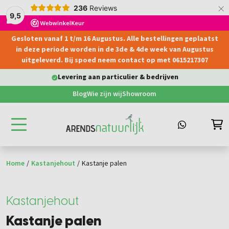
×
236
Reviews
9,5
Gesloten vanaf 1 t/m 16 Augustus. Alle bestellingen geplaatst
hoofdinhoud
in deze periode worden in de 3de & 4de week van Augustus
uitgeleverd. Bij spoed neem contact op met 0615217307
Levering aan particulier & bedrijven
Blog
Wie zijn wij
Showroom
Home
/
Kastanjehout
/
Kastanje palen
Kastanjehout
Kastanje palen