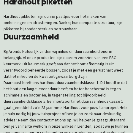
Hardhout piketten
Hardhout pikketen zijn dunne paaltjes voor het maken van
omheiningen en afrasteringen. Dankzij hun compacte structuur, zijn
pikketen bijzonder sterk en betrouwbaar.
Duurzaamheid
Bij Arends Natuurlijk vinden wij milieu en duurzaamheid enorm
belangrijk. Al onze producten zijn daarom voorzien van een FSC-
keurmerk. Dit keurmerk geeft aan dat het hout afkomstig is uit
verantwoord beheerde bossen, zodat je met een gerust hart weet
dat het milieu en de kwaliteit gewaarborgd zijn.
Daarnaast heeft ons hardhout duurzaamheidsklasse 1. Dit houdt in dat
het hout een lange levensduur heeft en beter beschermd is tegen
schimmels en bacteriën, in tegenstelling tot bijvoorbeeld
duurzaamheidsklasse 5. Een houtsoort met duurzaamheidsklasse 1
gaat gemiddeld zo’n 25 jaar mee. Hardhout voor jouw tuinproject Heb
je hulp nodig bij jouw tuinproject of ben je op zoek naar deskundig
advies? Neem dan contact met ons op. Wij helpen je graag! Uiteraard
ben je van harte welkom in onze winkel in Lienden, zodat we je kunnen
meenemen in ons assortiment en onze producten en materialen met