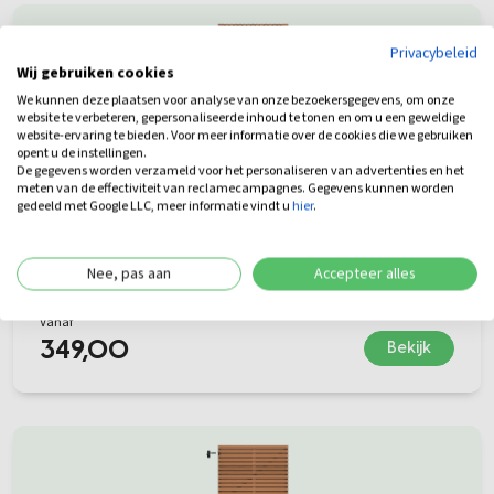
Privacybeleid
Wij gebruiken cookies
We kunnen deze plaatsen voor analyse van onze bezoekersgegevens, om onze
website te verbeteren, gepersonaliseerde inhoud te tonen en om u een geweldige
website-ervaring te bieden. Voor meer informatie over de cookies die we gebruiken
opent u de instellingen.
De gegevens worden verzameld voor het personaliseren van advertenties en het
meten van de effectiviteit van reclamecampagnes. Gegevens kunnen worden
Thermowood Ayous Tuindeur | 100x180 cm |
gedeeld met Google LLC, meer informatie vindt u
hier
.
Verticaal
Nee, pas aan
Accepteer alles
Afmeting 100x180 cm
Levertijd: 4-8 werkdagen
Vanaf
349,00
Bekijk