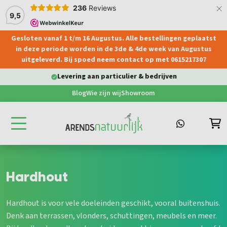
×
236
Reviews
9,5
Gesloten vanaf 1 t/m 16 Augustus. Alle bestellingen geplaatst
hoofdinhoud
in deze periode worden in de 3de & 4de week van Augustus
uitgeleverd. Bij spoed neem contact op met 0615217307
Levering aan particulier & bedrijven
Blog
Wie zijn wij
Showroom
Hardhout
Hardhout is voor vele doeleinden geschikt, vooral buitenshuis.
Denk aan terrassen, vlonders, schuttingen, meubels en meer.