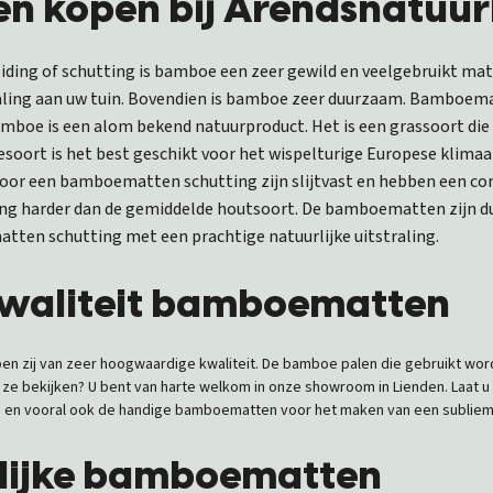
 kopen bij Arendsnatuurl
iding of schutting is bamboe een zeer gewild en veelgebruikt mat
raling aan uw tuin. Bovendien is bamboe zeer duurzaam. Bamboemat
mboe is een alom bekend natuurproduct. Het is een grassoort die w
soort is het best geschikt voor het wispelturige Europese klimaa
or een bamboematten schutting zijn slijtvast en hebben een co
g harder dan de gemiddelde houtsoort. De bamboematten zijn dus
ten schutting met een prachtige natuurlijke uitstraling.
kwaliteit bamboematten
en zij van zeer hoogwaardige kwaliteit. De bamboe palen die gebruikt wor
u ze bekijken? U bent van harte welkom in onze showroom in Lienden. Laat 
n en vooral ook de handige bamboematten voor het maken van een sublie
elijke bamboematten