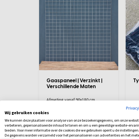
Gaaspaneel | Verzinkt |
Ty
Verschillende Maten
Afmeting vanaf 90x180 cm
Levertijd: 4-8 werkdagen
Lev
Privac
Wij gebruiken cookies
Vanaf
Van
16,50
5
Bekijk
We kunnen deze plaatsen voor analyse van onze bezoekersgegevens, om onze websit
verbeteren, gepersonaliseerde inhoud te tonen en om u een geweldige website-ervari
bieden. Voor meer informatie over de cookies die we gebruiken opent u de instellingen
De gegevens worden verzameld voor het personaliseren van advertenties en het met