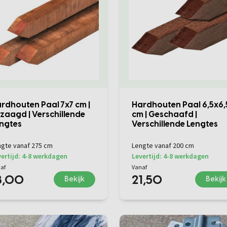
rdhouten Paal 7x7 cm |
Hardhouten Paal 6,5x6,
zaagd | Verschillende
cm | Geschaafd |
ngtes
Verschillende Lengtes
ngte vanaf 275 cm
Lengte vanaf 200 cm
ertijd: 4-8 werkdagen
Levertijd: 4-8 werkdagen
af
Vanaf
8,00
21,50
Bekijk
Bekijk