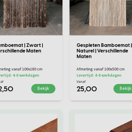
mboemat | Zwart |
Gespleten Bamboemat |
rschillende Maten
Naturel | Verschillende
Maten
meting vanaf 100x180 cm
Afmeting vanaf 100x500 cm
ertijd: 4-8 werkdagen
Levertijd: 4-8 werkdagen
af
Vanaf
2,50
25,00
Bekijk
Bekijk