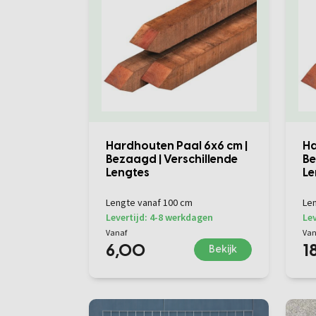
Hardhouten Paal 6x6 cm |
Ha
Bezaagd | Verschillende
Be
Lengtes
Le
Lengte vanaf 100 cm
Le
Levertijd: 4-8 werkdagen
Lev
Vanaf
Van
6,00
1
Bekijk