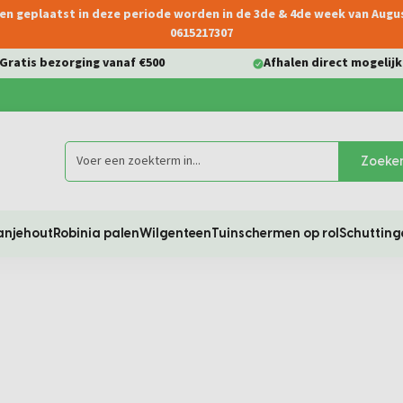
ngen geplaatst in deze periode worden in de 3de & 4de week van Aug
0615217307
Gratis bezorging vanaf €500
Afhalen direct mogelijk
Zoeke
anjehout
Robinia palen
Wilgenteen
Tuinschermen op rol
Schutting