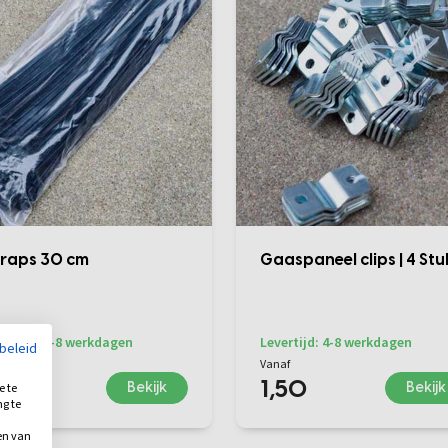
raps 30 cm
Gaaspaneel clips | 4 Stu
ertijd: 4-8 werkdagen
Levertijd: 4-8 werkdagen
ybeleid
af
Vanaf
,00
1,50
Bekijk
Bekijk
e te
ng te
.
en van