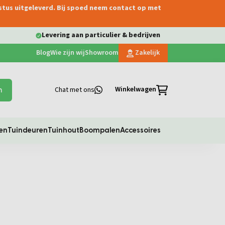
ustus uitgeleverd. Bij spoed neem contact op met
Levering aan particulier & bedrijven
Blog
Wie zijn wij
Showroom
Zakelijk
Winkelwagen
Chat met ons
n
en
Tuindeuren
Tuinhout
Boompalen
Accessoires