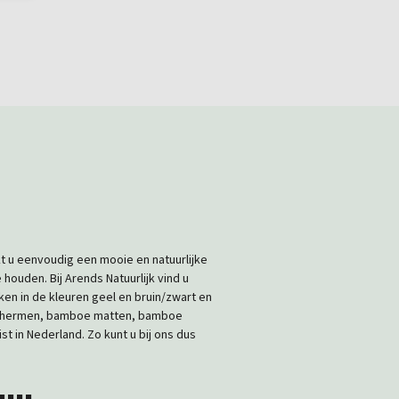
t u eenvoudig een mooie en natuurlijke
ouden. Bij Arends Natuurlijk vind u
n in de kleuren geel en bruin/zwart en
nschermen, bamboe matten, bamboe
t in Nederland. Zo kunt u bij ons dus