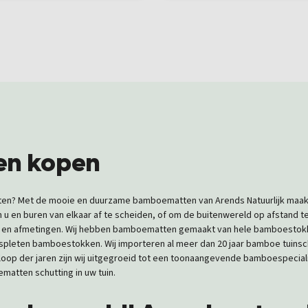
n kopen
 zetten? Met de mooie en duurzame bamboematten van Arends Natuurlijk maak
 en buren van elkaar af te scheiden, of om de buitenwereld op afstand te h
 en afmetingen. Wij hebben bamboematten gemaakt van hele bamboestokke
spleten bamboestokken. Wij importeren al meer dan 20 jaar bamboe tui
 loop der jaren zijn wij uitgegroeid tot een toonaangevende bamboespecialis
tten schutting in uw tuin.