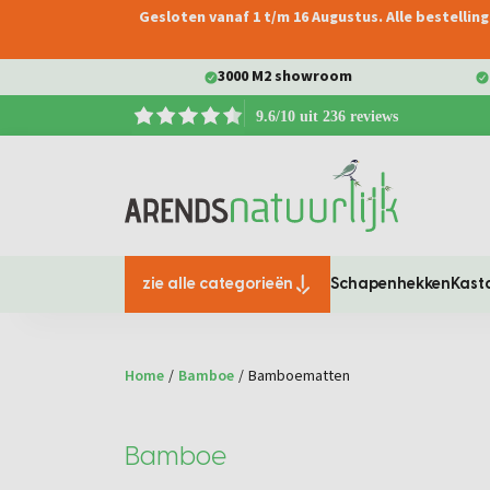
Gesloten vanaf 1 t/m 16 Augustus. Alle bestelli
oekopdracht
Ga naar de hoofdnavigatie
3000 M2 showroom
9.6/10 uit 236 reviews
zie alle categorieën
Schapenhekken
Kast
Home
/
Bamboe
/
Bamboematten
Bamboe