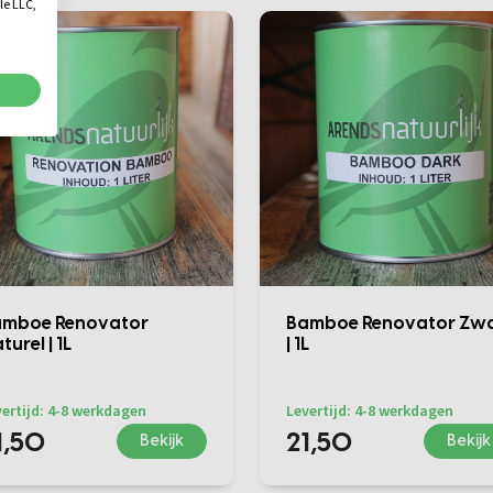
le LLC,
amboe Renovator
Bamboe Renovator Zw
turel | 1L
| 1L
ertijd: 4-8 werkdagen
Levertijd: 4-8 werkdagen
1,50
21,50
Bekijk
Bekijk