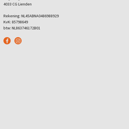
4033 CG Lienden
Rekening: NL45ABNA0486988929
KvK: 85798649
btw: NL863746172B01