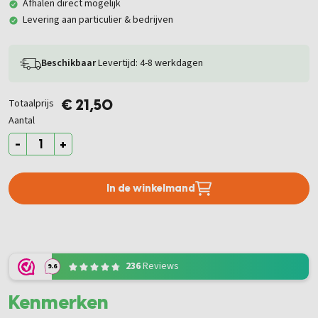
Afhalen direct mogelijk
Levering aan particulier & bedrijven
Beschikbaar
Levertijd: 4-8 werkdagen
Totaalprijs
€ 21,50
Aantal
-
+
In de winkelmand
236
Reviews
9.6
Kenmerken