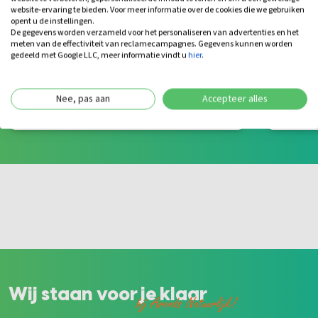
website-ervaring te bieden. Voor meer informatie over de cookies die we gebruiken
opent u de instellingen.
Bamboe Schutting Naturel | Houten
Gespl
De gegevens worden verzameld voor het personaliseren van advertenties en het
Frame | 180x180 cm
150x
meten van de effectiviteit van reclamecampagnes. Gegevens kunnen worden
gedeeld met Google LLC, meer informatie vindt u
hier
.
Leverti
Levertijd: 4-8 werkdagen
Vanaf
119,50
25,
Nee, pas aan
Accepteer alles
Bekijk
Wij staan voor je klaar
bij Arends Natuurlijk!