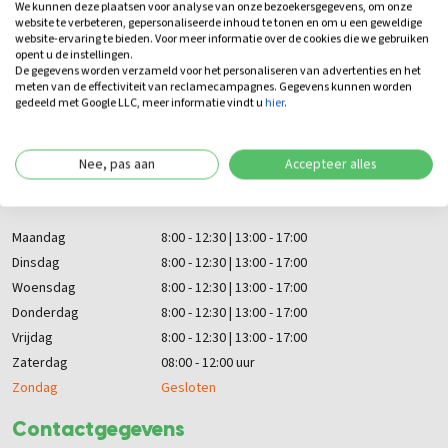
Algemene voorwaarden
We kunnen deze plaatsen voor analyse van onze bezoekersgegevens, om onze
website te verbeteren, gepersonaliseerde inhoud te tonen en om u een geweldige
Bezorgen en Afhalen
website-ervaring te bieden. Voor meer informatie over de cookies die we gebruiken
opent u de instellingen.
Disclaimer
De gegevens worden verzameld voor het personaliseren van advertenties en het
meten van de effectiviteit van reclamecampagnes. Gegevens kunnen worden
Garantie en klachten
gedeeld met Google LLC, meer informatie vindt u
hier
.
Privacybeleid
Retour- en teruggavebeleid
Nee, pas aan
Accepteer alles
Openingstijden
Maandag
8:00 - 12:30 | 13:00 - 17:00
Dinsdag
8:00 - 12:30 | 13:00 - 17:00
Woensdag
8:00 - 12:30 | 13:00 - 17:00
Donderdag
8:00 - 12:30 | 13:00 - 17:00
Vrijdag
8:00 - 12:30 | 13:00 - 17:00
Zaterdag
08:00 - 12:00 uur
Zondag
Gesloten
Contactgegevens