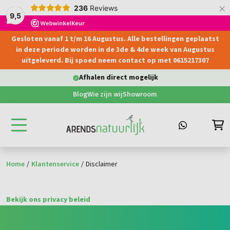
×
236
Reviews
9,5
Gesloten vanaf 1 t/m 16 Augustus. Alle bestellingen geplaatst
hoofdinhoud
in deze periode worden in de 3de & 4de week van Augustus
uitgeleverd. Bij spoed neem contact op met 0615217307
Afhalen direct mogelijk
Blog
Wie zijn wij
Showroom
Home
/
Klantenservice
/
Disclaimer
Bekijk ons privacy beleid