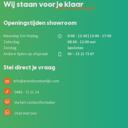
Wij staan voor je klaar
bij Arends Natuurlijk!
Openingstijden showroom
Maandag t/m Vrijdag
8:00 - 12:30 | 13:00 - 17:00
Zaterdag
08:00 - 12:00 uur
Zondag
Gesloten
Andere tijden op afspraak
06 – 15 21 73 07
Stel direct je vraag
info@arendsnatuurlijk.com
0488 - 72 31 24
Via het contactformulier
Chat met ons