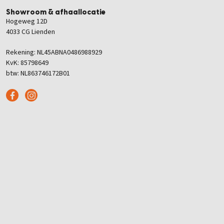
Showroom & afhaallocatie
Hogeweg 12D
4033 CG Lienden
Rekening: NL45ABNA0486988929
KvK: 85798649
btw: NL863746172B01