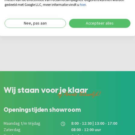
meten van de effectiviteit van reclamecampagnes. Gegevens kunnen worden
gedeeld met Google LLC, meer informatie vindt u
hier
.
285,00
285
Bekijk
Nee, pas aan
Accepteer alles
Wij staan voor je klaar
bij Arends Natuurlijk!
Openingstijden showroom
Maandag t/m Vrijdag
8:00 - 12:30 | 13:00 - 17:00
Zaterdag
08:00 - 12:00 uur