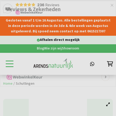
×
236
Reviews
9,5
Gesloten vanaf 1 t/m 16 Augustus. Alle bestellingen geplaatst
hoofdinhoud
in deze periode worden in de 3de & 4de week van Augustus
uitgeleverd. Bij spoed neem contact op met 0615217307
Afhalen direct mogelijk
Blog
Wie zijn wij
Showroom
Home
/
Schuttingen