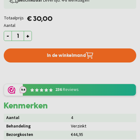
Totaalprijs
€ 30,00
Aantal
-
+
In de winkelmand
236
Reviews
9.6
Kenmerken
Aantal
4
Behandeling
Verzinkt
Bezorgkosten
€44,95