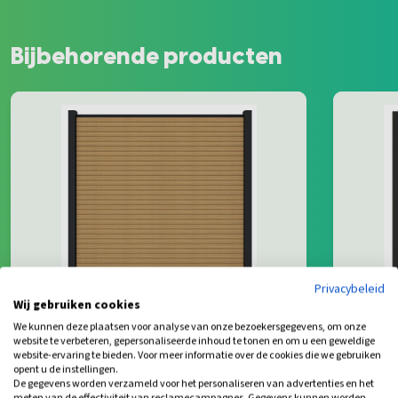
Bijbehorende producten
Privacybeleid
Wij gebruiken cookies
We kunnen deze plaatsen voor analyse van onze bezoekersgegevens, om onze
Composiet Schutting Red Cedar
Compos
website te verbeteren, gepersonaliseerde inhoud te tonen en om u een geweldige
website-ervaring te bieden. Voor meer informatie over de cookies die we gebruiken
Triple
Triple
opent u de instellingen.
De gegevens worden verzameld voor het personaliseren van advertenties en het
Levertijd: 4-8 werkdagen
Leverti