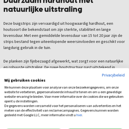
Duurzaam hardhout met
natuurlijke uitstraling
Deze buigstrips zijn vervaardigd uit hoogwaardig hardhout, een
houtsoort die bekendstaat om zijn sterkte, stabiliteit en lange
levensduur. Met een gemiddelde levensduur van 15 tot 20 jaar zijn de
strips bestand tegen uiteenlopende weersinvloeden en geschikt voor
langdurig gebruik in de tuin.
De planken zijn fijnbezaagd afgewerkt, wat zorgt voor een natuurlijke
en robuuste uitstraling. De ruwe houtstructuur past uitstekend in
zowel moderne als landelijke tuinen en geeft iedere buitenruimte een
Privacybeleid
authentiek karakter.
Wij gebruiken cookies
We kunnen deze plaatsen voor analyse van onze bezoekersgegevens, om onze
website te verbeteren, gepersonaliseerde inhoud te tonen en om u een geweldige
Veelzijdig toepasbaar
website-ervaring te bieden. Voor meer informatie over de cookies die we gebruiken
opent u de instellingen.
De gegevens worden verzameld voor het personaliseren van advertenties en het
Hardhouten buigstrips worden veel gebruikt als kantopsluiting rondom
meten van de effectiviteit van reclamecampagnes. Gegevens kunnen worden
gazons, borders, wandelpaden en vijvers. Dankzij de verschillende
gedeeld met Google LLC, meer informatie vindt u
hier
.
beschikbare lengtes kunnen grote oppervlakken efficiënt worden
afgewerkt met een beperkt aantal verbindingen. Dit zorgt niet alleen