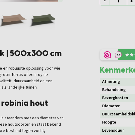
-
+
oek | 500x300 cm
9.6
Kenmerk
me en robuuste oplossing voor wie
roter terras of een royale
waliteit, duurzaamheid en een
Afmeting
als landelijke tuinen.
Behandeling
Bezorgkosten
robinia hout
Diameter
Duurzaamheidsk
nia staanders met een diameter van
Hoogte
opese houtsoorten en staat bekend
Levensduur
ture bestand tegen vocht,