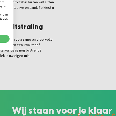
 u comfortabel buiten wilt zitten.
e te
ng te
, antraciet, olive en sand. Zo kiest u
.
mgeving.
en van
le LLC,
en uitstraling
u voor een duurzame en sfeervolle
a palen en een kwalitatief
el vandaag nog bij Arends
ek in uw eigen tuin!
Wij staan voor je klaar