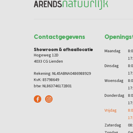
Contactgegevens
Openingst
Showroom & afhaallocatie
Maandag
8:0
Hogeweg 12D
17
4033 CG Lienden
Dinsdag
8:0
17
Rekening: NL45ABNA0486988929
KvK: 85798649
Woensdag
8:0
btw: NL863746172B01
17
Donderdag
8:0
17
Vrijdag
8:0
17
Zaterdag
08:
Zondag
Ge