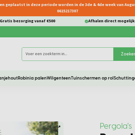
ngen geplaatst in deze periode worden in de 3de & 4de week van Aug
0615217307
Gratis bezorging vanaf €500
Afhalen direct mogelijk
Zoeke
anjehout
Robinia palen
Wilgenteen
Tuinschermen op rol
Schutting
Pergola's