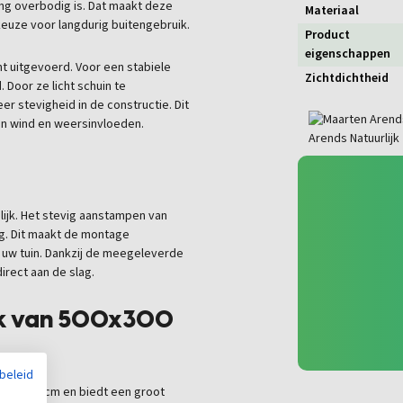
g overbodig is. Dat maakt deze
Materiaal
keuze voor langdurig buitengebruik.
Product
eigenschappen
t uitgevoerd. Voor een stabiele
Zichtdichtheid
 Door ze licht schuin te
r stevigheid in de constructie. Dit
en wind en weersinvloeden.
lijk. Het stevig aanstampen van
g. Dit maakt de montage
in uw tuin. Dankzij de meegeleverde
rect aan de slag.
k van 500x300
ybeleid
500x300 cm en biedt een groot