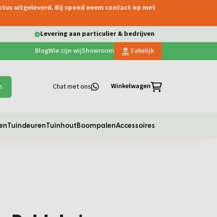
ustus uitgeleverd. Bij spoed neem contact op met
Levering aan particulier & bedrijven
Blog
Wie zijn wij
Showroom
Zakelijk
Winkelwagen
Chat met ons
n
en
Tuindeuren
Tuinhout
Boompalen
Accessoires