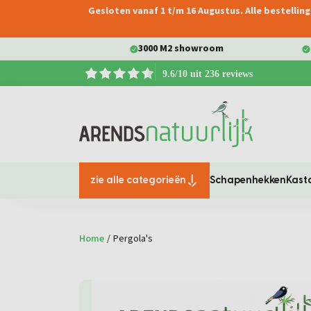
Gesloten vanaf 1 t/m 16 Augustus. Alle bestelli
oekopdracht
Ga naar de hoofdnavigatie
3000 M2 showroom
9.6/10 uit 236 reviews
zie alle categorieën
Schapenhekken
Kast
Home
/
Pergola's