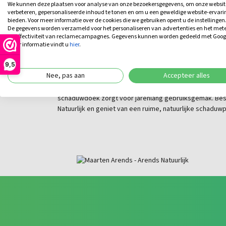
schaduwoppervlak. Ideaal voor lange zomerdagen waarop
We kunnen deze plaatsen voor analyse van onze bezoekersgegevens, om onze websit
verbeteren, gepersonaliseerde inhoud te tonen en om u een geweldige website-ervari
Het doek is verkrijgbaar in vier stijlvolle kleuren: greige
bieden. Voor meer informatie over de cookies die we gebruiken opent u de instellingen
eenvoudig de tint die aansluit bij uw tuinmeubilair en o
De gegevens worden verzameld voor het personaliseren van advertenties en het met
de effectiviteit van reclamecampagnes. Gegevens kunnen worden gedeeld met Goog
meer informatie vindt u
hier
.
Een investering in comfort 
9,5
Nee, pas aan
Accepteer alles
Met de Pergola Robinia | Rechthoek | 500x300 cm kiest 
toevoeging aan uw tuin. De combinatie van sterke robini
schaduwdoek zorgt voor jarenlang gebruiksgemak. Best
Natuurlijk en geniet van een ruime, natuurlijke schaduwpl