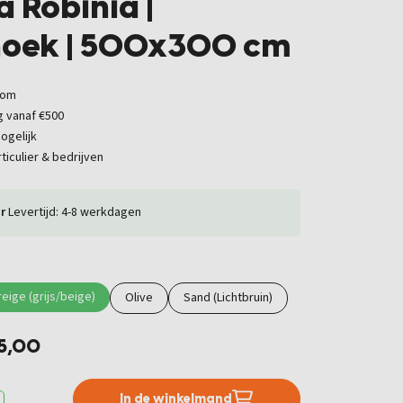
a Robinia |
hoek | 500x300 cm
oom
g vanaf €500
ogelijk
ticulier & bedrijven
r
Levertijd: 4-8 werkdagen
eige (grijs/beige)
Olive
Sand (Lichtbruin)
15,00
In de winkelmand