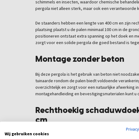
schimmels en insecten, waardoor chemische behandelin
pergola niet alleen sterk, maar ook een verantwoorde 
De staanders hebben een lengte van 400 cm en zijn rech
plaatsing plaatst u de palen minimaal 100 cm in de grond.
positioneren ontstaat extra spanning op het doek en mee
zorgt voor een solide pergola die goed bestand is teg
Montage zonder beton
Bij deze pergola is het gebruik van beton niet noodzake
tuinaarde rondom de palen biedt voldoende verankerin
overzichtelijk en zorgt voor een natuurlijke afwerking 
montagehandleiding en bevestigingsmaterialen kunt u di
Rechthoekig schaduwdoe
cm
Privac
Wij gebruiken cookies
Het bijgeleverde schaduwdoek heeft een afmeting van 