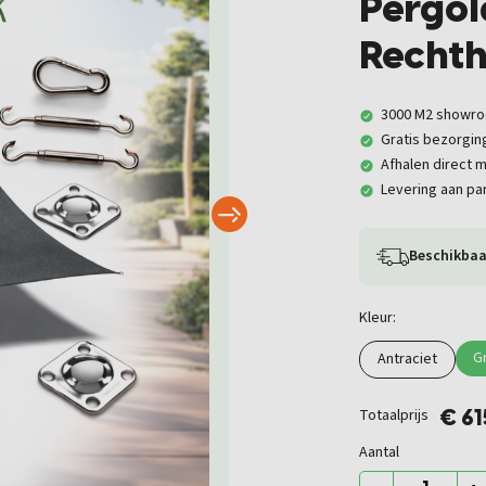
Pergol
Recht
3000 M2 showr
Gratis bezorgin
Afhalen direct m
Levering aan par
Beschikbaa
Kleur:
Gr
Antraciet
Totaalprijs
€ 6
Aantal