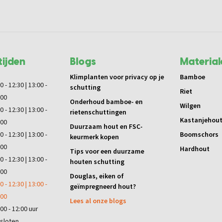
ijden
Blogs
Material
Klimplanten voor privacy op je
Bamboe
0 - 12:30 | 13:00 -
schutting
Riet
:00
Onderhoud bamboe- en
Wilgen
0 - 12:30 | 13:00 -
rietenschuttingen
Kastanjehou
:00
Duurzaam hout en FSC-
0 - 12:30 | 13:00 -
Boomschors
keurmerk kopen
:00
Hardhout
Tips voor een duurzame
0 - 12:30 | 13:00 -
houten schutting
:00
Douglas, eiken of
0 - 12:30 | 13:00 -
geïmpregneerd hout?
:00
Lees al onze blogs
00 - 12:00 uur
sloten