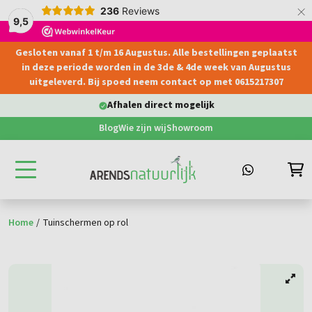
×
236
Reviews
9,5
Gesloten vanaf 1 t/m 16 Augustus. Alle bestellingen geplaatst
hoofdinhoud
in deze periode worden in de 3de & 4de week van Augustus
uitgeleverd. Bij spoed neem contact op met 0615217307
en direct mogelijk
Levering aan part
Blog
Wie zijn wij
Showroom
Home
/
Tuinschermen op rol