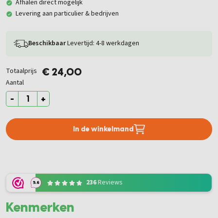
Afhalen direct mogelijk
Levering aan particulier & bedrijven
Beschikbaar
Levertijd: 4-8 werkdagen
Totaalprijs
€ 24,00
Aantal
-
+
In de winkelmand
236
Reviews
9.6
Kenmerken