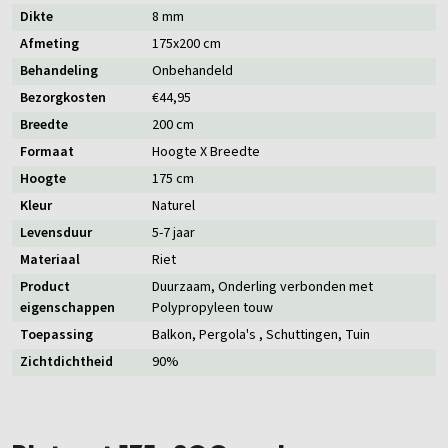
Dikte
8 mm
Afmeting
175x200 cm
Behandeling
Onbehandeld
Bezorgkosten
€44,95
Breedte
200 cm
Formaat
Hoogte X Breedte
Hoogte
175 cm
Kleur
Naturel
Levensduur
5-7 jaar
Materiaal
Riet
Product
Duurzaam
, Onderling verbonden met
eigenschappen
Polypropyleen touw
Toepassing
Balkon
, Pergola's
, Schuttingen
, Tuin
Zichtdichtheid
90%