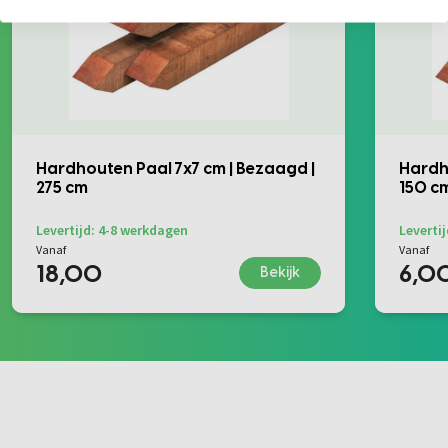
Hardhouten Paal 7x7 cm | Bezaagd |
Hardh
275 cm
150 c
Levertijd: 4-8 werkdagen
Leverti
Vanaf
Vanaf
18,00
6,0
Bekijk