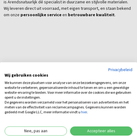
is Arendsnatuurlijk dé specialist in duurzame en stijlvolle materialen.
Wij leveren direct uit voorraad, met eigen transport, en staan bekend
om onze
persoonlijke service
en
betrouwbare kwaliteit
.
Privacybeleid
Wij gebruiken cookies
We kunnen deze plaatsen voor analyse van onze bezoekersgegevens, om onze
Bijbehorende producten
website te verbeteren, gepersonaliseerde inhoud te tonen en om u een geweldige
website-ervaring te bieden. Voor meer informatie over de cookies die we gebruiken
opent u de instellingen.
De gegevens worden verzameld voor het personaliseren van advertenties en het
meten van de effectiviteit van reclamecampagnes. Gegevens kunnen worden
gedeeld met Google LLC, meer informatie vindt u
hier
.
Nee, pas aan
Accepteer alles