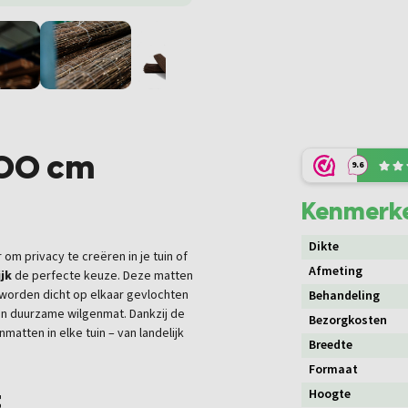
00 cm
9.6
Kenmerk
Dikte
 om privacy te creëren in je tuin of
Afmeting
jk
de perfecte keuze. Deze matten
worden dicht op elkaar gevlochten
Behandeling
en duurzame wilgenmat. Dankzij de
Bezorgkosten
nmatten in elke tuin – van landelijk
Breedte
Formaat
t
Hoogte