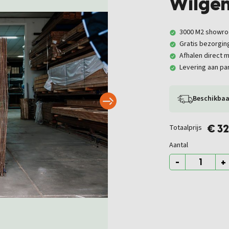
Wilge
3000 M2 showr
Gratis bezorgin
Afhalen direct m
Levering aan par
Beschikbaa
Totaalprijs
€ 3
Aantal
-
+