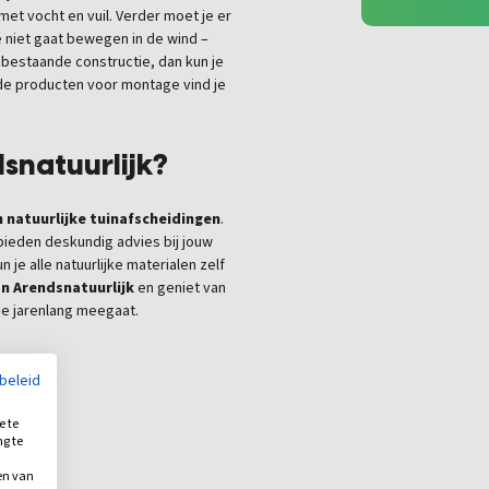
met vocht en vuil. Verder moet je er
 niet gaat bewegen in de wind –
 bestaande constructie, dan kun je
de producten voor montage vind je
snatuurlijk?
in natuurlijke tuinafscheidingen
.
 bieden deskundig advies bij jouw
n je alle natuurlijke materialen zelf
n Arendsnatuurlijk
en geniet van
die jarenlang meegaat.
ybeleid
e te
ng te
.
en van