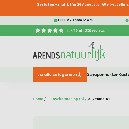
Gesloten vanaf 1 t/m 16 Augustus. Alle bestelli
oekopdracht
Ga naar de hoofdnavigatie
3000 M2 showroom
9.6/10 uit 236 reviews
zie alle categorieën
Schapenhekken
Kast
Home
/
Tuinschermen op rol
/
Wilgenmatten