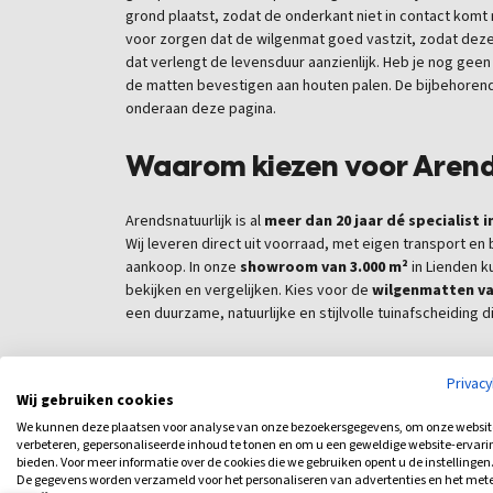
grond plaatst, zodat de onderkant niet in contact komt 
voor zorgen dat de wilgenmat goed vastzit, zodat deze
dat verlengt de levensduur aanzienlijk. Heb je nog geen
de matten bevestigen aan houten palen. De bijbehoren
onderaan deze pagina.
Waarom kiezen voor Arend
Arendsnatuurlijk is al
meer dan 20 jaar dé specialist 
Wij leveren direct uit voorraad, met eigen transport en
aankoop. In onze
showroom van 3.000 m²
in Lienden ku
bekijken en vergelijken. Kies voor de
wilgenmatten va
een duurzame, natuurlijke en stijlvolle tuinafscheiding 
Privac
Wij gebruiken cookies
We kunnen deze plaatsen voor analyse van onze bezoekersgegevens, om onze websit
verbeteren, gepersonaliseerde inhoud te tonen en om u een geweldige website-ervari
bieden. Voor meer informatie over de cookies die we gebruiken opent u de instellingen
De gegevens worden verzameld voor het personaliseren van advertenties en het met