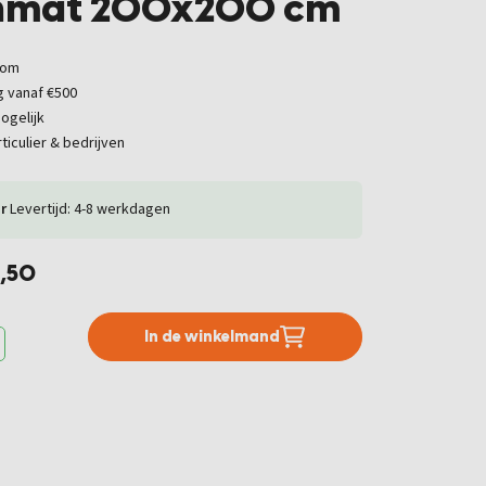
nmat 200x200 cm
oom
g vanaf €500
ogelijk
ticulier & bedrijven
r
Levertijd: 4-8 werkdagen
2,50
In de winkelmand