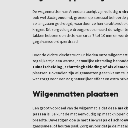
De wilgenmatten van Arendsnatuurlijk zijn volledig
onbe
ook wel
Salix
genoemd, groeien op speciaal beheerde p
ze langzaam gedroogd, waardoor ze hun karakteristie
krijgen. Dit zorgvuldige droogproces maakt de wilgent
takken hebben een dikte van circa 7 tot 10 mm en wo
gegalvaniseerd ijzerdraad.
Door de dichte vlechtstructuur bieden onze wilgenmatt
tegelijkertijd een warme, natuurlijke uitstraling behoude
tuinafscheiding, schuttingbekleding of als elemen
plaatsen. Bovendien zijn wilgenmatten geschikt om te 
wat zorgt voor een nog natuurlijker effect en extra priv
Wilgenmatten plaatsen
Een groot voordeel van de wilgenmat is dat deze
makke
passen
is. Je kunt de mat eenvoudig op maat knippen 
breedte. Bevestigen doe je met
tie-wraps of schroe
gaaspaneel of houten paal. Zorg ervoor dat je de mat a