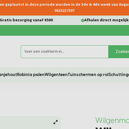
ngen geplaatst in deze periode worden in de 3de & 4de week van Aug
0615217307
Gratis bezorging vanaf €500
Afhalen direct mogelijk
Zoeke
anjehout
Robinia palen
Wilgenteen
Tuinschermen op rol
Schutting
Wilgenma