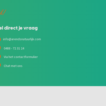
jk!
el direct je vraag
info@arendsnatuurlijk.com
0488 - 72 31 24
Via het contactformulier
Chat met ons