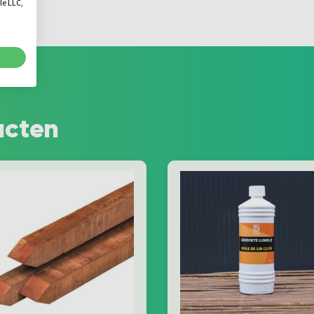
le LLC,
ucten