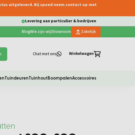
ustus uitgeleverd. Bij spoed neem contact op met
Levering aan particulier & bedrijven
Blog
Wie zijn wij
Showroom
Zakelijk
Winkelwagen
Chat met ons
n
en
Tuindeuren
Tuinhout
Boompalen
Accessoires
tten