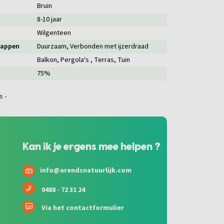
Bruin
8-10 jaar
Wilgenteen
happen
Duurzaam
, Verbonden met ijzerdraad
Balkon
, Pergola's
, Terras
, Tuin
75%
Kan ik je ergens mee helpen ?
info@arendsnatuurlijk.com
0488 - 72 31 24
Via het contactformulier