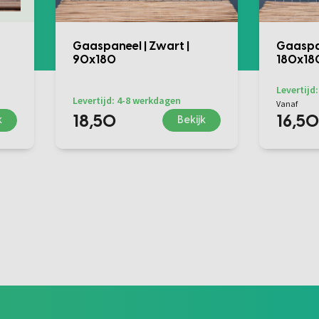
Gaaspaneel | Zwart |
Gaaspan
90x180
180x18
Levertijd
Levertijd: 4-8 werkdagen
Vanaf
18,50
16,50
k
Bekijk