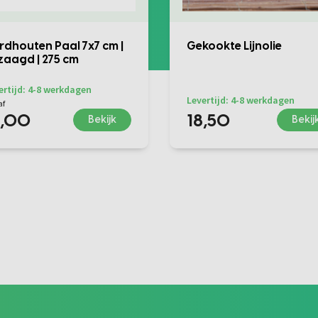
rdhouten Paal 7x7 cm |
Gekookte Lijnolie
zaagd | 275 cm
ertijd: 4-8 werkdagen
Levertijd: 4-8 werkdagen
af
8,00
18,50
Bekijk
Bekij