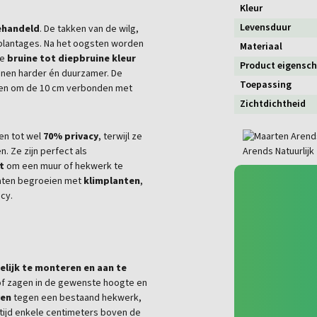
Kleur
Levensduur
handeld
. De takken van de wilg,
lantages. Na het oogsten worden
Materiaal
ke
bruine tot diepbruine kleur
Product eigensc
enen harder én duurzamer. De
Toepassing
rden om de 10 cm verbonden met
Zichtdichtheid
en tot wel
70% privacy
, terwijl ze
n. Ze zijn perfect als
t
om een muur of hekwerk te
laten begroeien met
klimplanten
,
acy.
lijk te monteren en aan te
of zagen in de gewenste hoogte en
ven
tegen een bestaand hekwerk,
ltijd enkele centimeters boven de