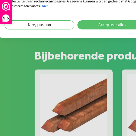
de effectiviteit van reclamecampagnes. Gegevens kunnen worden gedeeld met Goog
meer informatie vindt u
hier
.
9,5
Nee, pas aan
Accepteer alles
Bijbehorende prod