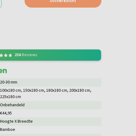
Uitverkocht
236
Reviews
en
20-30 mm
100x180 cm
, 150x180 cm
, 180x180 cm
, 200x180 cm
,
225x180 cm
Onbehandeld
€44,95
Hoogte X Breedte
Bamboe