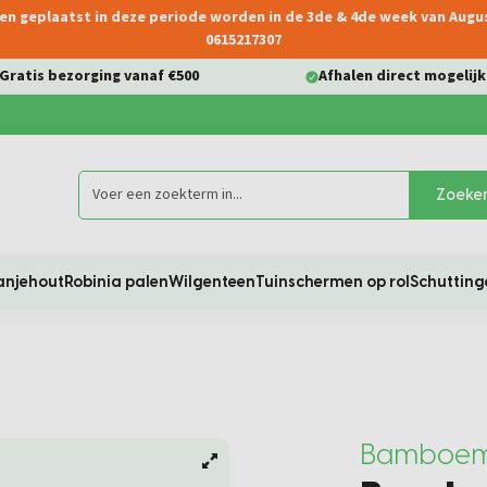
ngen geplaatst in deze periode worden in de 3de & 4de week van Aug
0615217307
Gratis bezorging vanaf €500
Afhalen direct mogelijk
Zoeke
anjehout
Robinia palen
Wilgenteen
Tuinschermen op rol
Schutting
Bamboem