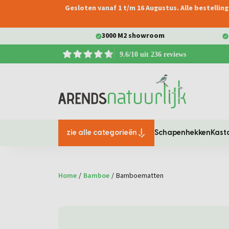
Gesloten vanaf 1 t/m 16 Augustus. Alle bestelli
oekopdracht
Ga naar de hoofdnavigatie
3000 M2 showroom
9.6/10 uit 236 reviews
zie alle categorieën
Schapenhekken
Kast
Home
/
Bamboe
/
Bamboematten