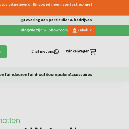
ustus uitgeleverd. Bij spoed neem contact op met
Levering aan particulier & bedrijven
Blog
Wie zijn wij
Showroom
Zakelijk
Winkelwagen
Chat met ons
n
en
Tuindeuren
Tuinhout
Boompalen
Accessoires
atten