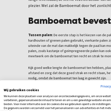
plezier. Wel zal de Bamboemat door het zonlicht
Bamboemat bevest
Tussen palen
:
De eerste stap is het kiezen van de pa
hardhouten of grenen palen gebruikt, vierkante palen zi
uiteinde van de mat dan makkelijk tegen de paal kan mo
palen, zoals kastanje of geïmpregneerde palen kan ook
meetwerk om de bamboemat ten recht en strak te mon
Kijk goed welke lengte de bamboemat ten hebben, pla
afstand en zorg dat deze goed strak en recht staan, he
nodig, omdat de bamboemat ten laag in gewicht zijn.
Privac
Heb je het frame staan, plaats dan de houten latten aa
Wij gebruiken cookies
grondcontact word vermeden en bevestig de bamboema
We kunnen deze plaatsen voor analyse van onze bezoekersgegevens, om onze websit
met sluitring.
verbeteren, gepersonaliseerde inhoud te tonen en om u een geweldige website-ervari
bieden. Voor meer informatie over de cookies die we gebruiken opent u de instellingen
De gegevens worden verzameld voor het personaliseren van advertenties en het met