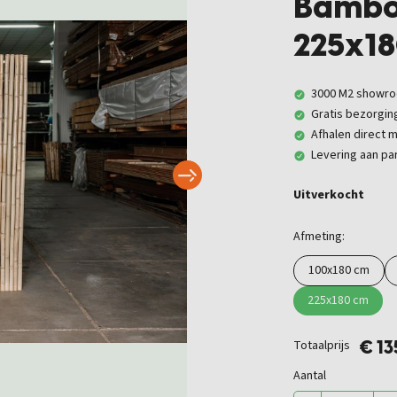
Bamboe
225x1
3000 M2 showr
Gratis bezorgin
Afhalen direct m
Levering aan par
Uitverkocht
Afmeting:
100x180 cm
225x180 cm
Totaalprijs
€ 1
Aantal