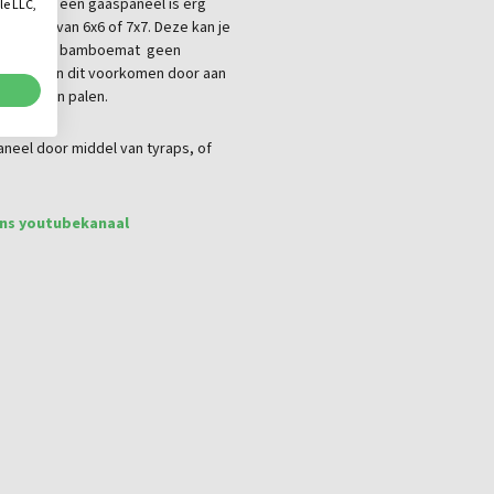
t tegen een gaaspaneel is erg
le LLC,
n palen van 6x6 of 7x7. Deze kan je
voor dat de bamboemat geen
ur. Je kan dit voorkomen door aan
ardhouten palen.
eel door middel van tyraps, of
ns youtubekanaal