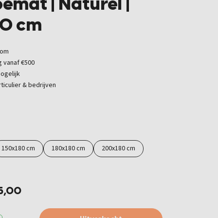
mat | Naturel |
80 cm
oom
g vanaf €500
ogelijk
ticulier & bedrijven
150x180 cm
180x180 cm
200x180 cm
35,00