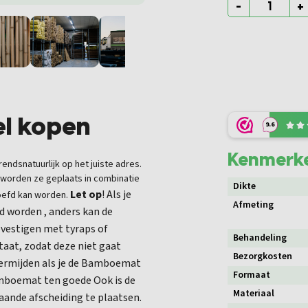
-
+
l kopen
9.6
Kenmerk
ndsnatuurlijk op het juiste adres.
 worden ze geplaats in combinatie
Dikte
Let op
! Als je
oefd kan worden.
Afmeting
d worden , anders kan de
evestigen met tyraps of
Behandeling
taat, zodat deze niet gaat
Bezorgkosten
 vermijden als je de Bamboemat
Formaat
amboemat ten goede Ook is de
Materiaal
ande afscheiding te plaatsen.