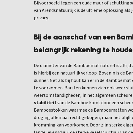
Bijvoorbeeld tegen een oude muur of schutting
van Arendsnatuurlijk is de ultieme oplossing als
privacy
.
Bij de aanschaf van een Bam
belangrijk rekening te houde
De diameter van de Bamboemat naturel is altijd
is hierbij een natuurlijk verloop. Bovenin is de B
dunner.
Net als bij hout kan er in de Bamboemat e
te voorkomen. Barsten kunnen zich ook weer slui
weersomstandigheden, in het algemeen scheure
stabiliteit
van de Bamboe komt door een scheur 
Bamboestokken waarmee de Bamboematten wo
droging allemaal recht gebogen, maar het blijft
kromming kan voorkomen.
Door zijn sterke ei
lange levensduur, de sterke vezelstructuur van 