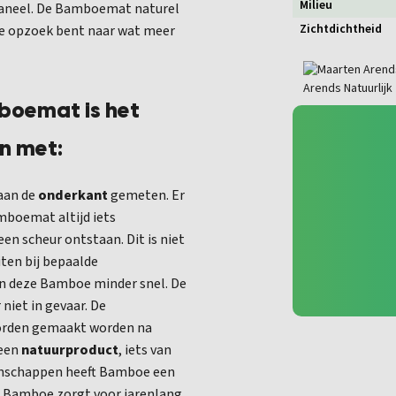
Milieu
paneel. De Bamboemat naturel
Zichtdichtheid
 je opzoek bent naar wat meer
boemat is het
n met:
 aan de
onderkant
gemeten. Er
amboemat altijd iets
en scheur ontstaan. Dit is niet
ten bij bepaalde
n deze Bamboe minder snel. De
niet in gevaar.
De
rden gemaakt worden na
 een
natuurproduct
, iets van
genschappen heeft Bamboe een
de Bamboe zorgt voor jarenlang