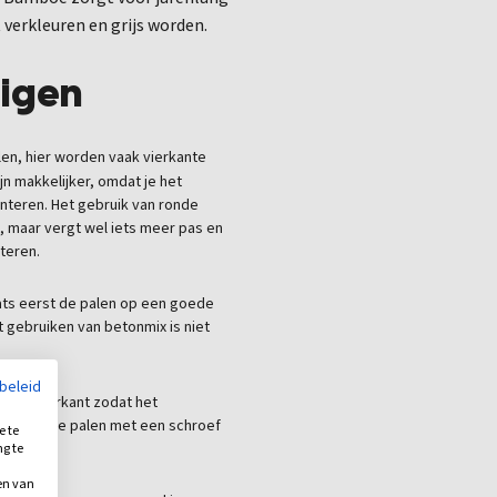
 verkleuren en grijs worden.
igen
len, hier worden vaak vierkante
jn makkelijker, omdat je het
nteren. Het gebruik van ronde
, maar vergt wel iets meer pas en
teren.
ats eerst de palen op een goede
t gebruiken van betonmix is niet
ybeleid
n de onderkant zodat het
t aan de palen met een schroef
e te
ng te
.
en van