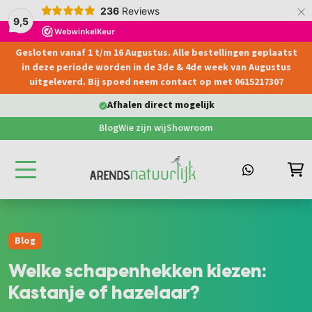
×
236
Reviews
9,5
Gesloten vanaf 1 t/m 16 Augustus. Alle bestellingen geplaatst
hoofdinhoud
in deze periode worden in de 3de & 4de week van Augustus
uitgeleverd. Bij spoed neem contact op met 0615217307
elijk
Levering aan particulier & bed
Blog
Wie zijn wij
Showroom
Blog
Welke schapenhekken kiezen:
Kastanje of hazelaar?