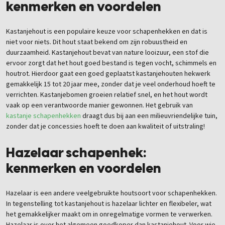
kenmerken en voordelen
Kastanjehout is een populaire keuze voor schapenhekken en dat is
niet voor niets. Dit hout staat bekend om zijn robuustheid en
duurzaamheid. Kastanjehout bevat van nature looizuur, een stof die
ervoor zorgt dat het hout goed bestand is tegen vocht, schimmels en
houtrot. Hierdoor gaat een goed geplaatst kastanjehouten hekwerk
gemakkelijk 15 tot 20 jaar mee, zonder dat je veel onderhoud hoeft te
verrichten. Kastanjebomen groeien relatief snel, en het hout wordt
vaak op een verantwoorde manier gewonnen. Het gebruik van
kastanje schapenhekken
draagt dus bij aan een milieuvriendelijke tuin,
zonder dat je concessies hoeft te doen aan kwaliteit of uitstraling!
Hazelaar schapenhek:
kenmerken en voordelen
Hazelaar is een andere veelgebruikte houtsoort voor schapenhekken.
In tegenstelling tot kastanjehout is hazelaar lichter en flexibeler, wat
het gemakkelijker maakt om in onregelmatige vormen te verwerken.
Hazelaar is over het algemeen goedkoper dan kastanjehout. Voor wie