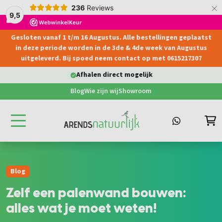
×
236
Reviews
9,5
Gesloten vanaf 1 t/m 16 Augustus. Alle bestellingen geplaatst
hoofdinhoud
in deze periode worden in de 3de & 4de week van Augustus
uitgeleverd. Bij spoed neem contact op met 0615217307
Levering aan particulier & bedrijven
Blog
Wie zijn wij
Showroom
Blog
Zelf een palenwand bouwen:
alles wat je moet weten!