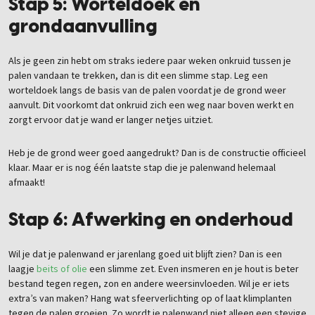
Stap 5: Worteldoek en
grondaanvulling
Als je geen zin hebt om straks iedere paar weken onkruid tussen je
palen vandaan te trekken, dan is dit een slimme stap. Leg een
worteldoek langs de basis van de palen voordat je de grond weer
aanvult. Dit voorkomt dat onkruid zich een weg naar boven werkt en
zorgt ervoor dat je wand er langer netjes uitziet.
Heb je de grond weer goed aangedrukt? Dan is de constructie officieel
klaar. Maar er is nog één laatste stap die je palenwand helemaal
afmaakt!
Stap 6: Afwerking en onderhoud
Wil je dat je palenwand er jarenlang goed uit blijft zien? Dan is een
laagje
beits of olie
een slimme zet. Even insmeren en je hout is beter
bestand tegen regen, zon en andere weersinvloeden. Wil je er iets
extra’s van maken? Hang wat sfeerverlichting op of laat klimplanten
tegen de palen groeien. Zo wordt je palenwand niet alleen een stevige