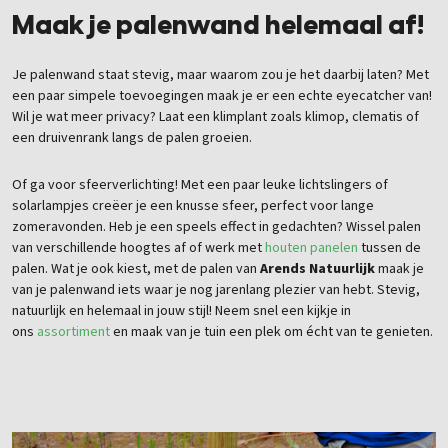
Maak je palenwand helemaal af!
Je palenwand staat stevig, maar waarom zou je het daarbij laten? Met
een paar simpele toevoegingen maak je er een echte eyecatcher van!
Wil je wat meer privacy? Laat een klimplant zoals klimop, clematis of
een druivenrank langs de palen groeien.
Of ga voor sfeerverlichting! Met een paar leuke lichtslingers of
solarlampjes creëer je een knusse sfeer, perfect voor lange
zomeravonden. Heb je een speels effect in gedachten? Wissel palen
van verschillende hoogtes af of werk met
houten panelen
tussen de
palen.
Wat je ook kiest, met de palen van
Arends Natuurlijk
maak je
van je palenwand iets waar je nog jarenlang plezier van hebt. Stevig,
natuurlijk en helemaal in jouw stijl! Neem snel een kijkje in
ons
assortiment
en maak van je tuin een plek om écht van te genieten.