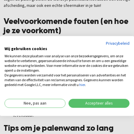
afscheiding, maar ook een echte sfeermaker in je tuin!
Veelvoorkomende fouten (en hoe
je ze voorkomt)
Privacybeleid
Te ondiepe gaten
– Minstens een derde van de paal moet in de
Wij gebruiken cookies
grond zitten, anders wordt het een wiebelige boel.
We kunnen deze plaatsen voor analyse van onze bezoekersgegevens, om onze
Geen beton gebruiken
– Vooral bij zachtere bodems is beton
website te verbeteren, gepersonaliseerde inhoud te tonen en om u een geweldige
essentieel om verzakking te voorkomen.
website-ervaring te bieden. Voor meer informatie over de cookies die we gebruiken
opent u de instellingen.
Scheve palen
– Gebruik altijd een waterpas en gebruik touw of
De gegevens worden verzameld voor het personaliseren van advertenties en het
een flexibele lat om de palen in een rechte lijn te krijgen.
meten van de effectiviteit van reclamecampagnes. Gegevens kunnen worden
Verkeerde houtsoort kiezen
– Zorg ervoor dat je kiest voor
gedeeld met Google LLC, meer informatie vindt u
hier
.
een houtsoort die geschikt is voor buitengebruik en lang
meegaat.
een afwerking toepassen
– Hout zonder
beits of olie
G
Nee, pas aan
Accepteer alles
veroudert veel sneller. Een kleine moeite voor een langere
levensduur.
Tips om je palenwand zo lang