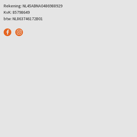
Rekening: NL45ABNA0486988929
KvK: 85798649
btw: NL863746172B01