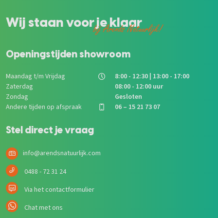
Wij staan voor je klaar
bij Arends Natuurlijk!
Openingstijden showroom
Maandag t/m Vrijdag
8:00 - 12:30 | 13:00 - 17:00
Zaterdag
08:00 - 12:00 uur
Zondag
Gesloten
Andere tijden op afspraak
06 – 15 21 73 07
Stel direct je vraag
info@arendsnatuurlijk.com
0488 - 72 31 24
Via het contactformulier
Chat met ons