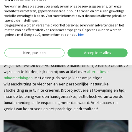
natuurlijke tuinomheiningen
We kunnen deze plaatsen voor analyse van onze bezoekersgegevens, om onze
website te verbeteren, gepersonaliseerde inhoud te tonen en om u een geweldige
website-ervaring te bieden. Voor meer informatie over de cookies die we gebruiken
Zelfs als een wilgenschutting een uitstekende keuze is, kun je ook
opent u de instellingen.
De gegevens worden verzameld voor het personaliseren van advertenties en het
andere natuurlijke materialen overwegen zoals bamboe, kastanjehout
meten van de effectiviteit van reclamecampagnes. Gegevens kunnen worden
of een combinatie van diverse materialen voor een uniek effect. Het
gedeeld met Google LLC, meer informatie vindt u
hier
.
integreren van klimplanten zoals clematis of klimop in je schutting kan
ook kleur en leven toevoegen, wat een levendig contrast biedt met
de natuurlijke wilgentakken.
Nee, pas aan
Accepteer alles
Wil je meer weten over verschillende manieren om je tuin op creatieve
wijze aan te kleden, kijk dan bij ons artikel over
alternatieve
tuinomheiningen
. Met deze gids ben je klaar om je eigen
wilgenschutting te vlechten en een persoonlijke, natuurlijke
afscheiding in je tuin te creëren. Dit project vereist toewijding en tijd,
maar de beloning van een handgemaakte, esthetisch verantwoorde
tuinafscheiding is de inspanning meer dan waard. Veel succes en
geniet van het proces en het prachtige eindresultaat!