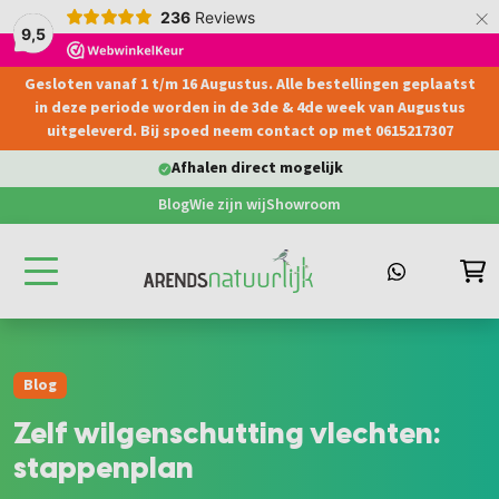
×
236
Reviews
9,5
Gesloten vanaf 1 t/m 16 Augustus. Alle bestellingen geplaatst
hoofdinhoud
in deze periode worden in de 3de & 4de week van Augustus
uitgeleverd. Bij spoed neem contact op met 0615217307
Afhalen direct mogelijk
Blog
Wie zijn wij
Showroom
Blog
Zelf wilgenschutting vlechten:
stappenplan