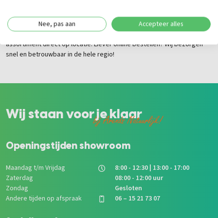
Bent u woonachtig in Kesteren, Opheusden, Lienden of elders in de
regio? Bij Arendsnatuurlijk bent u aan het juiste adres voor
hoogwaardige Douglas regels en ander tuinhout. Kom langs in onze
Nee, pas aan
Accepteer alles
winkel in Kesteren voor persoonlijk advies en bekijk ons ruime
assortiment direct op locatie. Liever online bestellen? Wij bezorgen
snel en betrouwbaar in de hele regio!
Wij staan voor je klaar
bij Arends Natuurlijk!
Openingstijden showroom
Maandag t/m Vrijdag
8:00 - 12:30 | 13:00 - 17:00
Zaterdag
08:00 - 12:00 uur
Zondag
Gesloten
Andere tijden op afspraak
06 – 15 21 73 07