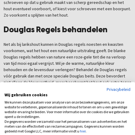
schroeven op dat u gebruik maakt van scherp gereedschap en het
hout eventueel voorboort, of kiest voor schroeven met een boorpunt.
Zo voorkomt u splijten van het hout.
Douglas Regels behandelen
Net als bij larikshout kunnen in Douglas regels noesten en kwasten
voorkomen, wat het hout een natuurlijke uitstraling geeft. De blanke
Douglas regels hebben van nature een roze-gele tint die na verloop
van tijd mooi egaal vergrijst. Wil je de warme, natuurlijke kleur
behouden en de levensduur verlengen? Behandel de Douglas regels
vóór gebruik dan met onze speciale Douglas beits. Deze bevordert
niet alleen de kleurvastheid, maar beschermt het hout ook extra tegen
weersinvloeden. Arends Natuurlijk levert Douglas regels van hoge
Privacybeleid
Wij gebruiken cookies
kwaliteit die geschikt zijn voor veel toepassingen en ook voor
landelijke projecten. Neem gerust contact met ons op voor deskundig
We kunnen deze plaatsen voor analyse van onze bezoekersgegevens, om onze
website te verbeteren, gepersonaliseerde inhoud te tonen en om u een geweldige
advies over het gebruik van Douglas hout in jouw tuin.
website-ervaring te bieden. Voor meer informatie over de cookies die we gebruiken
opent u de instellingen.
Douglashout kopen Kesteren
De gegevens worden verzameld voor het personaliseren van advertenties en het
meten van de effectiviteit van reclamecampagnes. Gegevens kunnen worden
gedeeld met Google LLC, meer informatie vindt u
hier
.