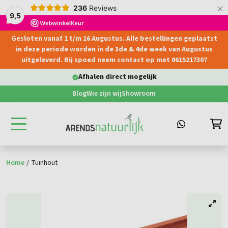
×
236
Reviews
9,5
Gesloten vanaf 1 t/m 16 Augustus. Alle bestellingen geplaatst
hoofdinhoud
in deze periode worden in de 3de & 4de week van Augustus
uitgeleverd. Bij spoed neem contact op met 0615217307
Afhalen direct mogelijk
Blog
Wie zijn wij
Showroom
Home
/
Tuinhout