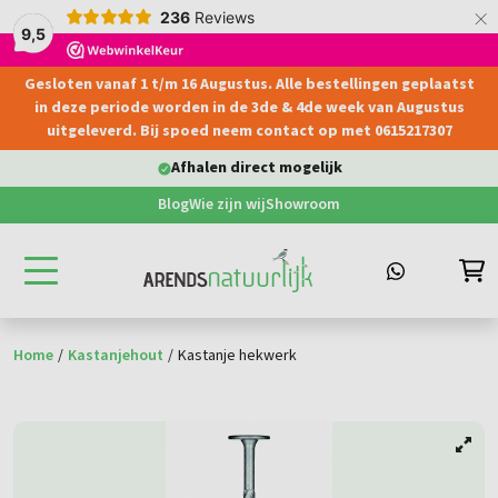
×
236
Reviews
9,5
Gesloten vanaf 1 t/m 16 Augustus. Alle bestellingen geplaatst
hoofdinhoud
in deze periode worden in de 3de & 4de week van Augustus
uitgeleverd. Bij spoed neem contact op met 0615217307
Afhalen direct mogelijk
Blog
Wie zijn wij
Showroom
Home
/
Kastanjehout
/
Kastanje hekwerk