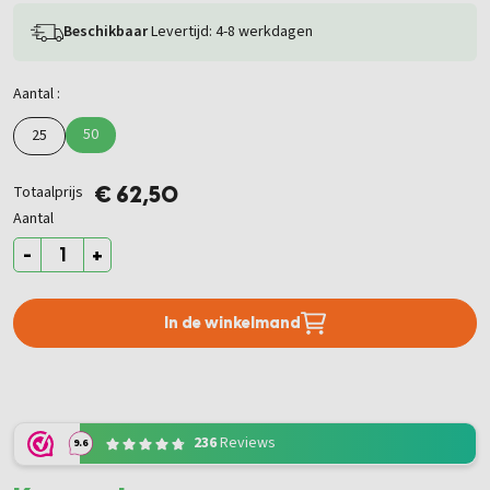
Beschikbaar
Levertijd: 4-8 werkdagen
Aantal :
50
25
Totaalprijs
€ 62,50
Aantal
-
+
In de winkelmand
236
Reviews
9.6