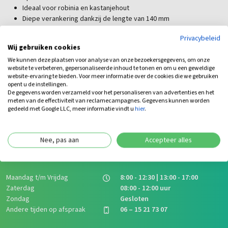
Ideaal voor robinia en kastanjehout
Diepe verankering dankzij de lengte van 140 mm
Uitstekende corrosiebescherming
Privacybeleid
Brede tellerkop voor maximale stabiliteit
Wij gebruiken cookies
Geschikt voor professioneel buitengebruik
We kunnen deze plaatsen voor analyse van onze bezoekersgegevens, om onze
website te verbeteren, gepersonaliseerde inhoud te tonen en om u een geweldige
website-ervaring te bieden. Voor meer informatie over de cookies die we gebruiken
opent u de instellingen.
De gegevens worden verzameld voor het personaliseren van advertenties en het
meten van de effectiviteit van reclamecampagnes. Gegevens kunnen worden
gedeeld met Google LLC, meer informatie vindt u
hier
.
Wij staan voor je klaar
bij Arends Natuurlijk!
Nee, pas aan
Accepteer alles
Openingstijden showroom
Maandag t/m Vrijdag
8:00 - 12:30 | 13:00 - 17:00
Zaterdag
08:00 - 12:00 uur
Zondag
Gesloten
Andere tijden op afspraak
06 – 15 21 73 07