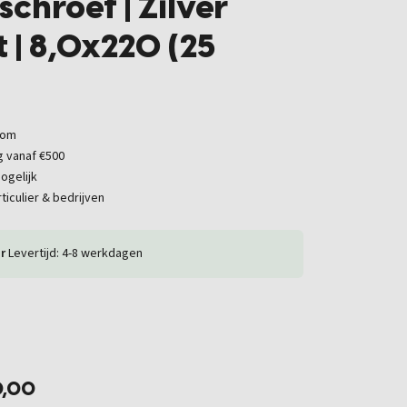
chroef | Zilver
 | 8,0x220 (25
oom
g vanaf €500
ogelijk
ticulier & bedrijven
r
Levertijd: 4-8 werkdagen
0,00