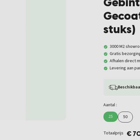
Gebints
Gecoat
stuks)
3000 M2 showr
Gratis bezorgin
Afhalen direct m
Levering aan par
Beschikbaa
Aantal :
25
50
Totaalprijs
€ 7