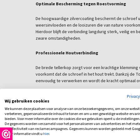
Optimale Bescherming tegen Roestvorming
De hoogwaardige zilvercoating beschermt de schroef u
weersinvloeden en de looizuren die van nature voorkome
Hierdoor blijft de verbinding langdurig sterk, veilig en
zware omstandigheden.
Professionele Houtverbinding
De brede tellerkop zorgt voor een krachtige klemming
voorkomt dat de schroef in het hout trekt. Dankzij de To
eenvoudig te verwerken en wordt de kracht optimaal o
Waarom kiezen voor de Gebintschroef 8,0x220 mm
Privac
Wij gebruiken cookies
We kunnen deze plaatsen voor analyse van onze bezoekersgegevens, om onze websit
Speciaal ontwikkeld voor de zwaarste houtconstr
verbeteren, gepersonaliseerde inhoud te tonen en om u een geweldige website-ervari
Ideaal voor robinia- en kastanjehout
bieden. Voor meer informatie over de cookies die we gebruiken opent u de instellingen
Zeer diepe verankering dankzij de lengte van 22
De gegevens worden verzameld voor het personaliseren van advertenties en het met
de effectiviteit van reclamecampagnes. Gegevens kunnen worden gedeeld met Goog
Hoogwaardige zilvercoating voor optimale corro
meer informatie vindt u
hier
.
Brede tellerkop voor maximale stabiliteit en klem