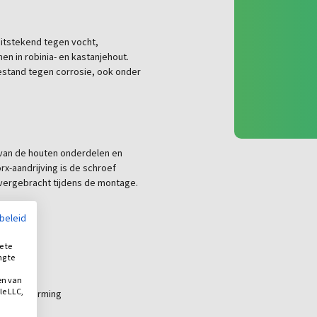
itstekend tegen vocht,
n in robinia- en kastanjehout.
 bestand tegen corrosie, ook onder
 van de houten onderdelen en
rx-aandrijving is de schroef
vergebracht tijdens de montage.
?
ybeleid
e te
ucties
ng te
.
0 mm
en van
le LLC,
siebescherming
ming