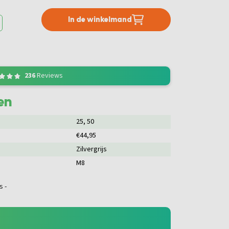
In de winkelmand
236
Reviews
en
25
, 50
€44,95
Zilvergrijs
M8