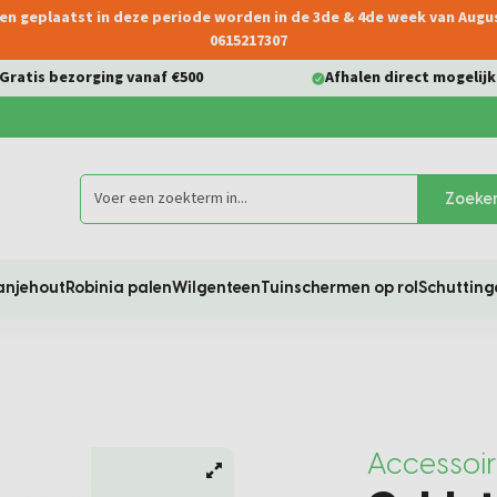
ngen geplaatst in deze periode worden in de 3de & 4de week van Aug
0615217307
Gratis bezorging vanaf €500
Afhalen direct mogelijk
Zoeke
anjehout
Robinia palen
Wilgenteen
Tuinschermen op rol
Schutting
Accessoi