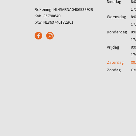
Dinsdag
8:0
17
Rekening: NL45ABNA0486988929
KvK: 85798649
Woensdag
8:0
btw: NL863746172B01
17
Donderdag
8:0
17
Vrijdag
8:0
17
Zaterdag
08:
Zondag
Ge