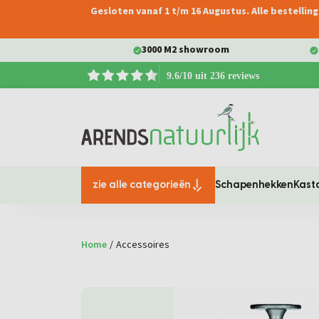
Gesloten vanaf 1 t/m 16 Augustus. Alle bestelli
oekopdracht
Ga naar de hoofdnavigatie
3000 M2 showroom
9.6/10 uit 236 reviews
zie alle categorieën
Schapenhekken
Kast
Home
/
Accessoires