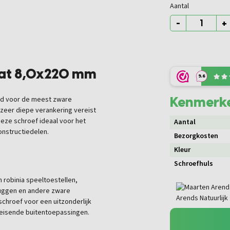
Aantal
-
+
oat 8,0x220 mm
9.6
Kenmerk
eld voor de meest zware
zeer diepe verankering vereist
 deze schroef ideaal voor het
Aantal
onstructiedelen.
Bezorgkosten
Kleur
Schroefhuls
 robinia speeltoestellen,
bruggen en andere zware
chroef voor een uitzonderlijk
leisende buitentoepassingen.