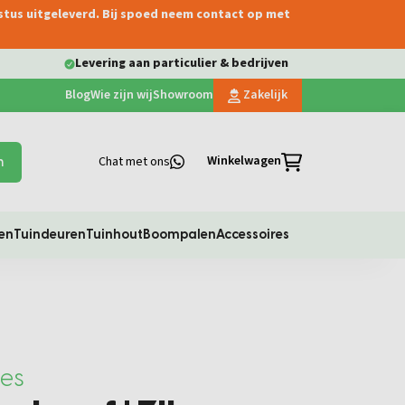
ustus uitgeleverd. Bij spoed neem contact op met
Levering aan particulier & bedrijven
Blog
Wie zijn wij
Showroom
Zakelijk
Winkelwagen
Chat met ons
n
en
Tuindeuren
Tuinhout
Boompalen
Accessoires
res