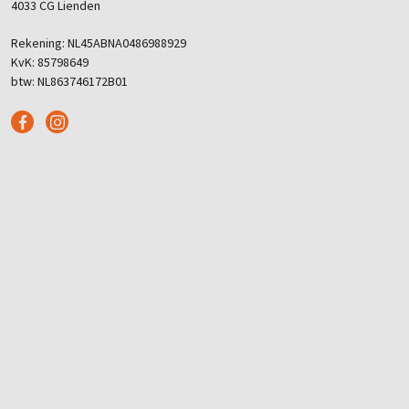
4033 CG Lienden
Rekening: NL45ABNA0486988929
KvK: 85798649
btw: NL863746172B01