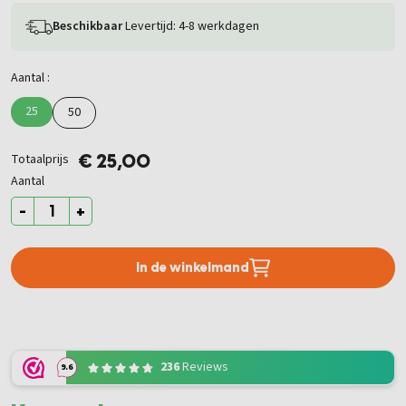
Beschikbaar
Levertijd: 4-8 werkdagen
Aantal :
25
50
Totaalprijs
€ 25,00
Aantal
-
+
In de winkelmand
236
Reviews
9.6