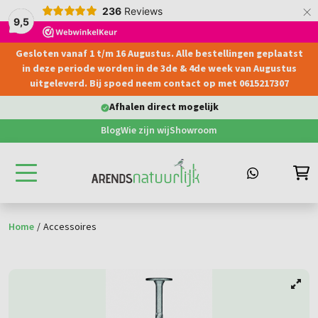
×
236
Reviews
9,5
Gesloten vanaf 1 t/m 16 Augustus. Alle bestellingen geplaatst
hoofdinhoud
in deze periode worden in de 3de & 4de week van Augustus
uitgeleverd. Bij spoed neem contact op met 0615217307
Afhalen direct mogelijk
Blog
Wie zijn wij
Showroom
Home
/
Accessoires