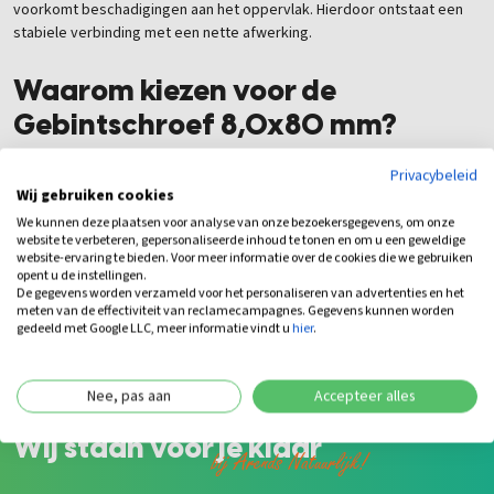
voorkomt beschadigingen aan het oppervlak. Hierdoor ontstaat een
stabiele verbinding met een nette afwerking.
Waarom kiezen voor de
Gebintschroef 8,0x80 mm?
Privacybeleid
Ideaal voor regels en constructiehout
Wij gebruiken cookies
Hoge corrosiebestendigheid
We kunnen deze plaatsen voor analyse van onze bezoekersgegevens, om onze
Geschikt voor buitenconstructies
website te verbeteren, gepersonaliseerde inhoud te tonen en om u een geweldige
Brede tellerkop voor optimale drukverdeling
website-ervaring te bieden. Voor meer informatie over de cookies die we gebruiken
Torx-aandrijving voor snelle montage
opent u de instellingen.
De gegevens worden verzameld voor het personaliseren van advertenties en het
Perfect voor kastanje- en robiniahout
meten van de effectiviteit van reclamecampagnes. Gegevens kunnen worden
gedeeld met Google LLC, meer informatie vindt u
hier
.
Nee, pas aan
Accepteer alles
Wij staan voor je klaar
bij Arends Natuurlijk!