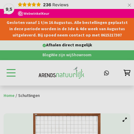
×
236
Reviews
9,5
Gesloten vanaf 1 t/m 16 Augustus. Alle bestellingen geplaatst
hoofdinhoud
in deze periode worden in de 3de & 4de week van Augustus
uitgeleverd. Bij spoed neem contact op met 0615217307
Afhalen direct mogelijk
Blog
Wie zijn wij
Showroom
Home
/
Schuttingen