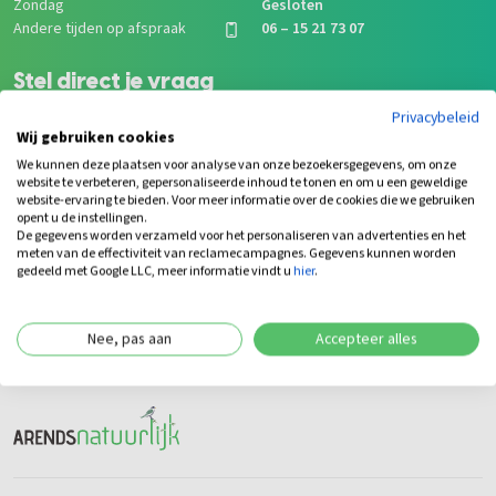
Zondag
Gesloten
Andere tijden op afspraak
06 – 15 21 73 07
Stel direct je vraag
Privacybeleid
info@arendsnatuurlijk.com
Wij gebruiken cookies
We kunnen deze plaatsen voor analyse van onze bezoekersgegevens, om onze
0488 - 72 31 24
website te verbeteren, gepersonaliseerde inhoud te tonen en om u een geweldige
website-ervaring te bieden. Voor meer informatie over de cookies die we gebruiken
Via het contactformulier
opent u de instellingen.
De gegevens worden verzameld voor het personaliseren van advertenties en het
meten van de effectiviteit van reclamecampagnes. Gegevens kunnen worden
Chat met ons
gedeeld met Google LLC, meer informatie vindt u
hier
.
Nee, pas aan
Accepteer alles