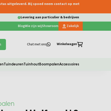
ustus uitgeleverd. Bij spoed neem contact op met
Levering aan particulier & bedrijven
Blog
Wie zijn wij
Showroom
Zakelijk
Winkelwagen
Chat met ons
n
en
Tuindeuren
Tuinhout
Boompalen
Accessoires
palen