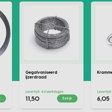
Gegalvaniseerd
Kramme
Ijzerdraad
Levertijd: 4-8 werkdagen
Levertijd
11,50
6,05
k
Bekijk