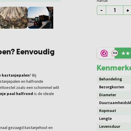
Aantal
-
+
pen? Eenvoudig
9.6
Kenmerk
e
kastanjepalen
? Bij
Behandeling
stanjepalen en halfronde
Bezorgkosten
eltoestel zoals een schommel wilt
nje paal halfrond
is de ideale
Diameter
Duurzaamheidsk
Kopmaat
Lengte
Levensduur
inaal gezaagd kastanjehout en