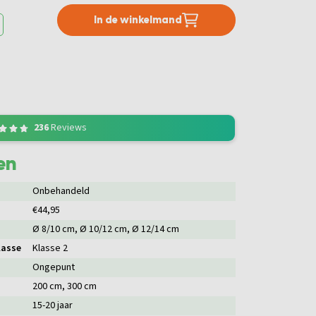
In de winkelmand
236
Reviews
en
Onbehandeld
€44,95
Ø 8/10 cm
, Ø 10/12 cm
, Ø 12/14 cm
lasse
Klasse 2
Ongepunt
200 cm
, 300 cm
15-20 jaar