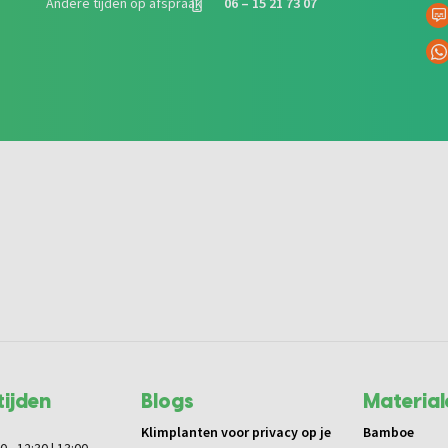
Andere tijden op afspraak
06 – 15 21 73 07
ijden
Blogs
Material
Klimplanten voor privacy op je
Bamboe