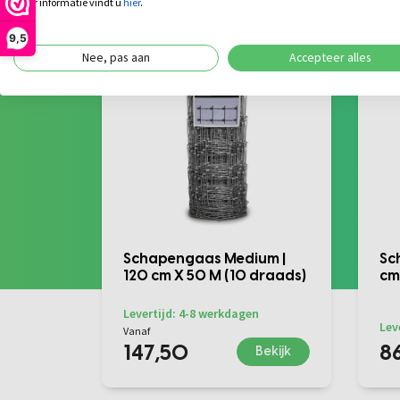
meer informatie vindt u
hier
.
9,5
Nee, pas aan
Accepteer alles
Schapengaas Medium |
Sc
120 cm X 50 M (10 draads)
cm
Levertijd: 4-8 werkdagen
Lev
Vanaf
147,50
8
Bekijk