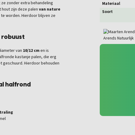
at ze zonder extra behandeling
Materiaal
et hout zijn deze palen
van nature
Soort
te worden. Hierdoor blijven ze
n robuust
 diameter van
10/12 cm
en is
lfronde kastanje palen, die erg
 niet geschuurd. Hierdoor behouden
al halfrond
traling
mel