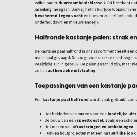
vallen onder
duurzaamheidsklasse 2
. Dit betekent d
jarenlang meegaan. Dankzij het natuurlijke looizuur in h
beschermd tegen vocht
en hoeven ze niet behandeld 
onderhoudsvrij en milieuvriendelijk.
Halfronde kastanje palen: strak e
De kastanje paal halfrond in ons assortiment heeft een
machinaal gezaagd. Dit zorgt voor strakke en stevige ha
veelzijdig zijn in gebruik. De palen geschild zijn, maar
ze hun
authentieke uitstraling
.
Toepassingen van een kastanje pa
Een
kastanje paal halfrond
wordt vaak gebruikt voor:
Het bekleden van muren voor een
landelijke uits
De bouw van een
speeltoestel
, zoals een schom
Het maken van
afrasteringen en omheiningen
Tuin- en houtprojecten met een
natuurlijke look