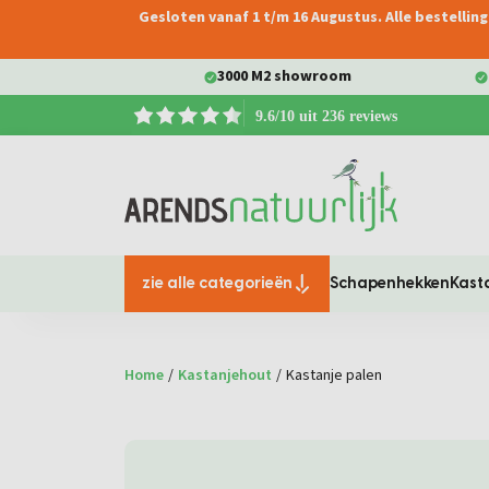
Gesloten vanaf 1 t/m 16 Augustus. Alle bestelli
oekopdracht
Ga naar de hoofdnavigatie
3000 M2 showroom
9.6/10 uit 236 reviews
zie alle categorieën
Schapenhekken
Kast
Home
/
Kastanjehout
/
Kastanje palen