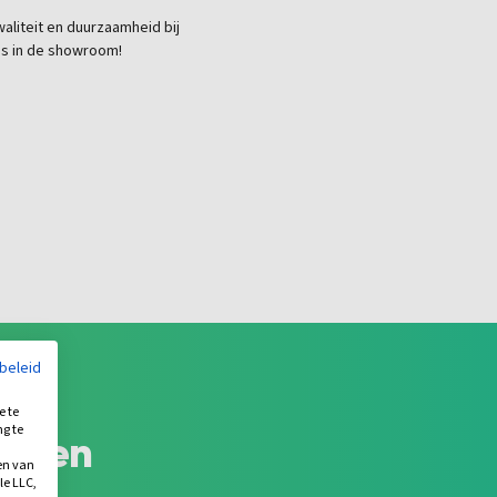
aliteit en duurzaamheid bij
gs in de showroom!
ybeleid
e te
ng te
ucten
.
en van
le LLC,