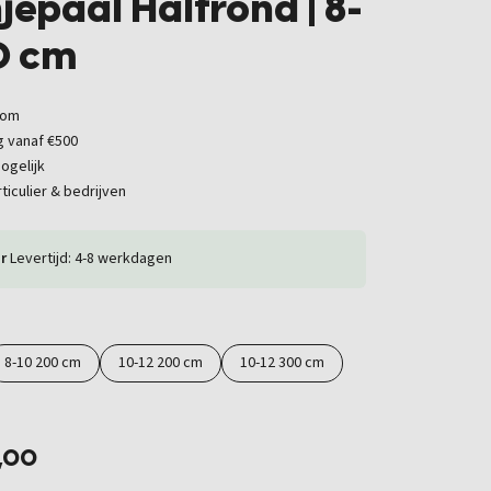
jepaal Halfrond | 8-
0 cm
oom
g vanaf €500
ogelijk
ticulier & bedrijven
r
Levertijd: 4-8 werkdagen
8-10 200 cm
10-12 200 cm
10-12 300 cm
8,00