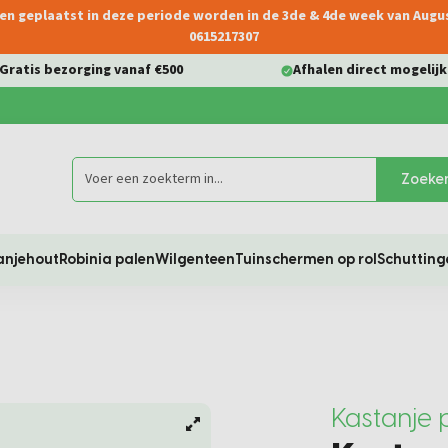
ngen geplaatst in deze periode worden in de 3de & 4de week van Aug
0615217307
Gratis bezorging vanaf €500
Afhalen direct mogelijk
Zoeke
anjehout
Robinia palen
Wilgenteen
Tuinschermen op rol
Schutting
Kastanje 