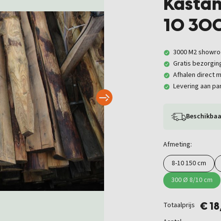
Kastan
10 30
3000 M2 showr
Gratis bezorgin
Afhalen direct m
Levering aan par
Beschikbaa
Afmeting:
8-10 150 cm
300 Ø 8/10 cm
Totaalprijs
€ 1