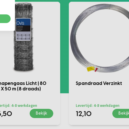
hapengaas Licht | 80
Spandraad Verzinkt
 X 50 m (8 draads)
ertijd: 4-8 werkdagen
Levertijd: 4-8 werkdagen
6,50
12,10
Bekijk
Bekij