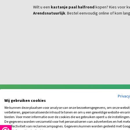
Wilt u een
kastanje paal halfrond
kopen? Kies voor kw
Arendsnatuurlijk
. Bestel eenvoudig online of kom lan
Privac
Wij gebruiken cookies
We kunnen deze plaatsen voor analyse van onze bezoekersgegevens, om onze websit
verbeteren, gepersonaliseerde inhoud te tonen en om u een geweldige website-ervari
Bijbehorende prod
bieden. Voor meer informatie over de cookies die we gebruiken opent u de instellingen
De gegevens worden verzameld voor het personaliseren van advertenties en het met
de effectiviteit van reclamecampagnes. Gegevens kunnen worden gedeeld met Goog