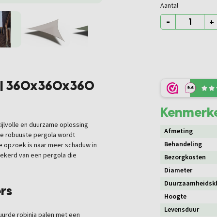
Aantal
-
+
k | 360x360x360
9.6
Kenmerk
tijlvolle en duurzame oplossing
Afmeting
eze robuuste pergola wordt
Behandeling
e opzoek is naar meer schaduw in
rzekerd van een pergola die
Bezorgkosten
Diameter
Duurzaamheidsk
rs
Hoogte
Levensduur
uurde robinia palen met een