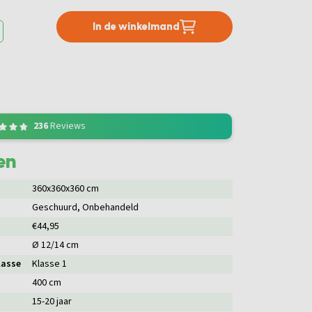
In de winkelmand
236
Reviews
en
360x360x360 cm
Geschuurd
, Onbehandeld
€44,95
Ø 12/14 cm
lasse
Klasse 1
400 cm
15-20 jaar