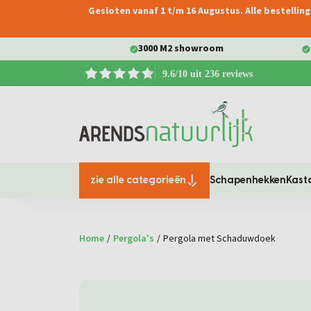
Gesloten vanaf 1 t/m 16 Augustus. Alle bestelli
oekopdracht
Ga naar de hoofdnavigatie
3000 M2 showroom
9.6/10 uit 236 reviews
zie alle categorieën
Schapenhekken
Kast
Home
/
Pergola's
/
Pergola met Schaduwdoek