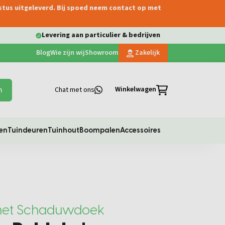
ustus uitgeleverd. Bij spoed neem contact op met
Levering aan particulier & bedrijven
Blog
Wie zijn wij
Showroom
Zakelijk
Winkelwagen
Chat met ons
n
en
Tuindeuren
Tuinhout
Boompalen
Accessoires
met Schaduwdoek