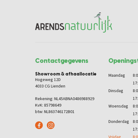
Contactgegevens
Openingst
Showroom & afhaallocatie
Maandag
8:0
Hogeweg 12D
17
4033 CG Lienden
Dinsdag
8:0
17
Rekening: NL45ABNA0486988929
KvK: 85798649
Woensdag
8:0
btw: NL863746172B01
17
Donderdag
8:0
17
Vrijdag
8:0