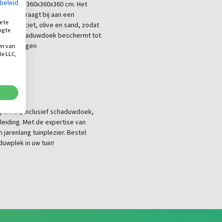
ybeleid
oek van 360x360x360 cm. Het
ht en draagt bij aan een
e te
e, antraciet, olive en sand, zodat
ng te
uin. Het schaduwdoek beschermt tot
.
 te reinigen
en van
le LLC,
n
pakket, inclusief schaduwdoek,
eiding. Met de expertise van
 jarenlang tuinplezier. Bestel
uwplek in uw tuin!