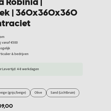
a Robinia |
ek | 360x360x360
ntraciet
oom
g vanaf €500
ogelijk
ticulier & bedrijven
r
Levertijd: 4-8 werkdagen
eige (grijs/beige)
Olive
Sand (Lichtbruin)
09,00