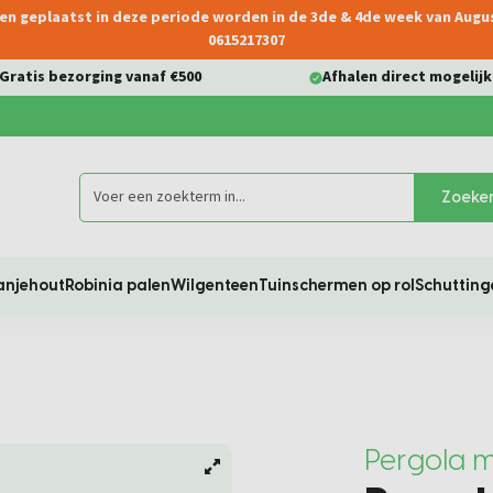
ngen geplaatst in deze periode worden in de 3de & 4de week van Aug
0615217307
Gratis bezorging vanaf €500
Afhalen direct mogelijk
Zoeke
anjehout
Robinia palen
Wilgenteen
Tuinschermen op rol
Schutting
Pergola 