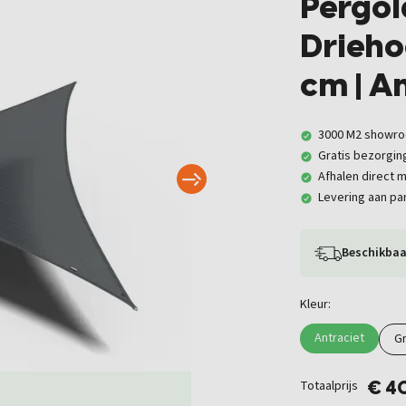
Pergol
Drieho
cm | A
3000 M2 showr
Gratis bezorgin
Afhalen direct m
Levering aan par
Beschikbaa
Kleur:
Antraciet
Gr
Totaalprijs
€ 4