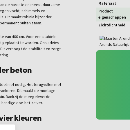
Materiaal
 van de hardste en meest duurzame
tegen vocht, schimmels en
Product
s. Dit maakt robinia bijzonder
eigenschappen
 permanent buiten staan.
Zichtdichtheid
te van 400 cm. Voor een stabiele
d geplaatst te worden. Ons advies
Dit verhoogt de stabiliteit en zorgt
sting.
der beton
del niet nodig. Het terugvullen met
erankeren. Dit maakt de montage
tuin. Dankzij de meegeleverde
 handige doe-het-zelver.
ier kleuren