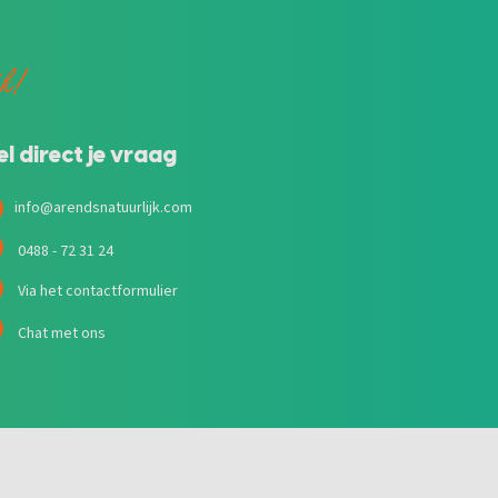
jk!
el direct je vraag
info@arendsnatuurlijk.com
0488 - 72 31 24
Via het contactformulier
Chat met ons