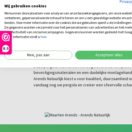
Privac
De pergola wordt geleverd met een driehoek schaduwd
Wij gebruiken cookies
schaduwdoek biedt aangename beschutting tegen zonlic
We kunnen deze plaatsen voor analyse van onze bezoekersgegevens, om onze websit
comfortabele zithoek. U kunt kiezen uit de kleuren greig
verbeteren, gepersonaliseerde inhoud te tonen en om u een geweldige website-ervari
het schaduwdoek perfect aansluit bij de stijl van uw t
bieden. Voor meer informatie over de cookies die we gebruiken opent u de instellingen
95% tegen UV straling, is schimmelwerend en eenvoudig
De gegevens worden verzameld voor het personaliseren van advertenties en het met
de effectiviteit van reclamecampagnes. Gegevens kunnen worden gedeeld met Goog
meer informatie vindt u
hier
.
Compleet bouwpakket va
9,5
Arendsnatuurlijk
Nee, pas aan
Accepteer alles
Deze pergola robiniahout wordt geleverd als compleet 
bevestigingsmaterialen en een duidelijke montagehandl
Arends Natuurlijk kiest u voor kwaliteit, duurzaamheid en
vandaag nog uw pergola en creëer een sfeervolle schad