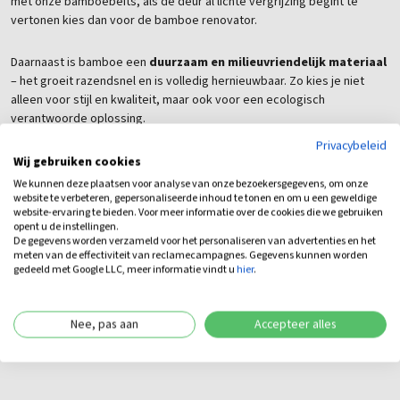
met onze bamboebeits, als de deur al lichte vergrijzing begint te
vertonen kies dan voor de bamboe renovator.
Daarnaast is bamboe een
duurzaam en milieuvriendelijk materiaal
– het groeit razendsnel en is volledig hernieuwbaar. Zo kies je niet
alleen voor stijl en kwaliteit, maar ook voor een ecologisch
verantwoorde oplossing.
Privacybeleid
Waarom kiezen voor
Wij gebruiken cookies
We kunnen deze plaatsen voor analyse van onze bezoekersgegevens, om onze
Arendsnatuurlijk?
website te verbeteren, gepersonaliseerde inhoud te tonen en om u een geweldige
website-ervaring te bieden. Voor meer informatie over de cookies die we gebruiken
opent u de instellingen.
Bij Arendsnatuurlijk kies je voor meer dan 20 jaar ervaring in natuurlijke
De gegevens worden verzameld voor het personaliseren van advertenties en het
meten van de effectiviteit van reclamecampagnes. Gegevens kunnen worden
tuinafscheidingen. Wij leveren alleen producten van topkwaliteit,
gedeeld met Google LLC, meer informatie vindt u
hier
.
direct uit voorraad, met snelle levering via onze
eigen
bezorgservice
. Daarnaast kun je in onze
3.000 m² showroom
in
Lienden alle bamboe tuindeuren en bijpassende schermen in het echt
Nee, pas aan
Accepteer alles
bekijken. Ons team helpt je graag met persoonlijk advies over
montage, onderhoud of maatwerk.