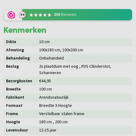
236
Reviews
9.6
Kenmerken
Dikte
10 cm
Afmeting
100x180 cm
, 100x200 cm
Behandeling
Onbehandeld
Beslag
2x plaatduim met oog
, RVS CIlinderslot
,
Scharnieren
Bezorgkosten
€44,95
Breedte
100 cm
Fabrikant
Arendsnatuurlijk
Formaat
Breedte X Hoogte
Frame
Verstelbaar stalen frame
Hoogte
180 cm
, 200 cm
Levensduur
12-15 jaar