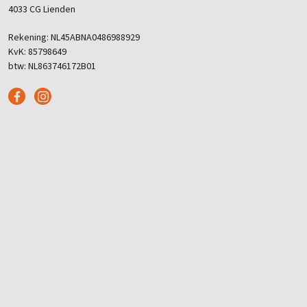
4033 CG Lienden
Rekening: NL45ABNA0486988929
KvK: 85798649
btw: NL863746172B01