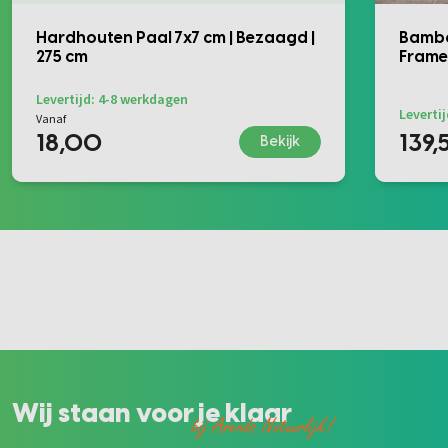
Hardhouten Paal 7x7 cm | Bezaagd |
Bambo
275 cm
Frame
Levertijd: 4-8 werkdagen
Leverti
Vanaf
18,00
139,
Bekijk
Wij staan voor je klaar
bij Arends Natuurlijk!