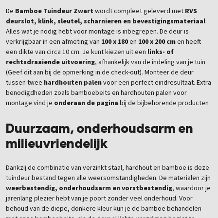
De
Bamboe Tuindeur Zwart
wordt compleet geleverd met
RVS
deurslot, klink, sleutel, scharnieren en bevestigingsmateriaal
.
Alles wat je nodig hebt voor montage is inbegrepen. De deur is
verkrijgbaar in een afmeting van
100 x 180
en
100 x 200 cm
en heeft
een dikte van circa 10 cm. Je kunt kiezen uit een
links- of
rechtsdraaiende uitvoering
, afhankelijk van de indeling van je tuin
(Geef dit aan bij de opmerking in de check-out). Monteer de deur
tussen twee
hardhouten palen
voor een perfect eindresultaat. Extra
benodigdheden zoals bamboebeits en hardhouten palen voor
montage vind je
onderaan de pagina
bij de bijbehorende producten
Duurzaam, onderhoudsarm en
milieuvriendelijk
Dankzij de combinatie van verzinkt staal, hardhout en bamboe is deze
tuindeur bestand tegen alle weersomstandigheden. De materialen zijn
weerbestendig, onderhoudsarm en vorstbestendig
, waardoor je
jarenlang plezier hebt van je poort zonder veel onderhoud. Voor
behoud van de diepe, donkere kleur kun je de bamboe behandelen