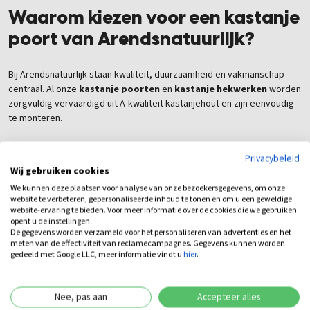
Waarom kiezen voor een kastanje
poort van Arendsnatuurlijk?
Bij Arendsnatuurlijk staan kwaliteit, duurzaamheid en vakmanschap
centraal. Al onze
kastanje poorten
en
kastanje hekwerken
worden
zorgvuldig vervaardigd uit A-kwaliteit kastanjehout en zijn eenvoudig
te monteren.
Voordelen van onze dubbele kastanje poorten
Privacybeleid
Wij gebruiken cookies
Op maat gemaakt
We kunnen deze plaatsen voor analyse van onze bezoekersgegevens, om onze
Gemaakt van duurzaam kastanjehout
website te verbeteren, gepersonaliseerde inhoud te tonen en om u een geweldige
Authentieke landelijke uitstraling
website-ervaring te bieden. Voor meer informatie over de cookies die we gebruiken
opent u de instellingen.
Inclusief thermisch verzinkt hang- en sluitwerk
De gegevens worden verzameld voor het personaliseren van advertenties en het
Zelf de draairichting bepalen
meten van de effectiviteit van reclamecampagnes. Gegevens kunnen worden
Perfect te combineren met kastanje hekwerk
gedeeld met Google LLC, meer informatie vindt u
hier
.
Lange levensduur zonder chemische behandeling
Nee, pas aan
Accepteer alles
Bestel uw
dubbele kastanje poort
eenvoudig online of bezoek