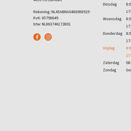
4033 CG Lienden
Dinsdag
8:0
17
Rekening: NL45ABNA0486988929
KvK: 85798649
Woensdag
8:0
btw: NL863746172B01
17
Donderdag
8:0
17
Vrijdag
8:0
17
Zaterdag
08:
Zondag
Ge