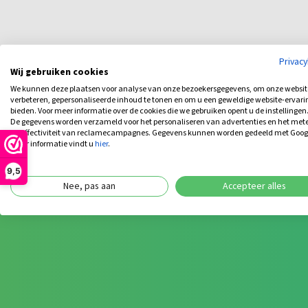
Privac
Wij gebruiken cookies
We kunnen deze plaatsen voor analyse van onze bezoekersgegevens, om onze websit
verbeteren, gepersonaliseerde inhoud te tonen en om u een geweldige website-ervari
bieden. Voor meer informatie over de cookies die we gebruiken opent u de instellingen
De gegevens worden verzameld voor het personaliseren van advertenties en het met
de effectiviteit van reclamecampagnes. Gegevens kunnen worden gedeeld met Goog
meer informatie vindt u
hier
.
9,5
Nee, pas aan
Accepteer alles