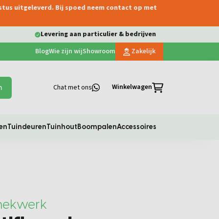
ustus uitgeleverd. Bij spoed neem contact op met
Levering aan particulier & bedrijven
Blog
Wie zijn wij
Showroom
Zakelijk
Winkelwagen
Chat met ons
n
en
Tuindeuren
Tuinhout
Boompalen
Accessoires
 hekwerk