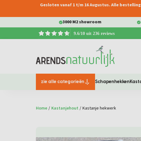
Gesloten vanaf 1 t/m 16 Augustus. Alle bestelli
oekopdracht
Ga naar de hoofdnavigatie
3000 M2 showroom
9.6/10 uit 236 reviews
zie alle categorieën
Schapenhekken
Kast
Home
/
Kastanjehout
/
Kastanje hekwerk