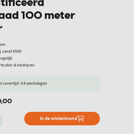
tificeerd
raad 100 meter
r
oom
g vanaf €500
ogelijk
ticulier & bedrijven
r
Levertijd: 4-8 werkdagen
0,00
In de winkelmand