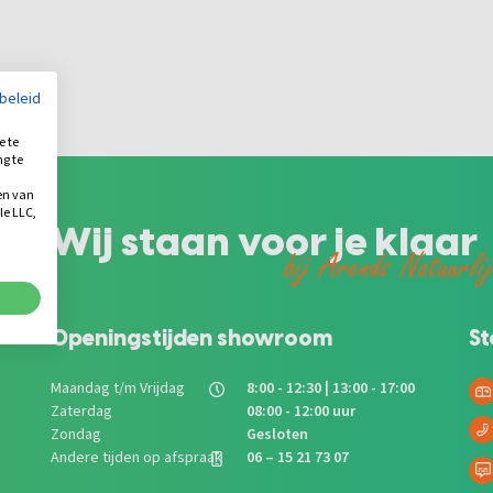
ybeleid
e te
ng te
.
en van
le LLC,
Wij staan voor je klaar
bij Arends Natuurli
Openingstijden showroom
St
Maandag t/m Vrijdag
8:00 - 12:30 | 13:00 - 17:00
Zaterdag
08:00 - 12:00 uur
Zondag
Gesloten
Andere tijden op afspraak
06 – 15 21 73 07