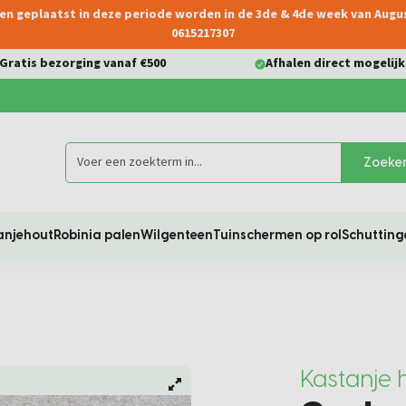
ngen geplaatst in deze periode worden in de 3de & 4de week van Aug
0615217307
Gratis bezorging vanaf €500
Afhalen direct mogelijk
Zoeke
anjehout
Robinia palen
Wilgenteen
Tuinschermen op rol
Schutting
Kastanje