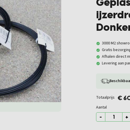
Geplas
ijzerd
Donke
3000 M2 showr
Gratis bezorgin
Afhalen direct m
Levering aan par
Beschikbaa
Totaalprijs
€ 6
Aantal
-
+