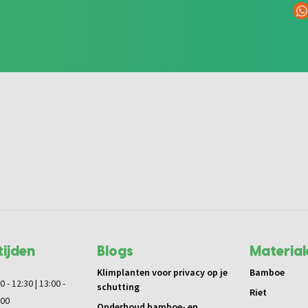
ijden
Blogs
Material
Klimplanten voor privacy op je
Bamboe
0 - 12:30 | 13:00 -
schutting
Riet
:00
Onderhoud bamboe- en