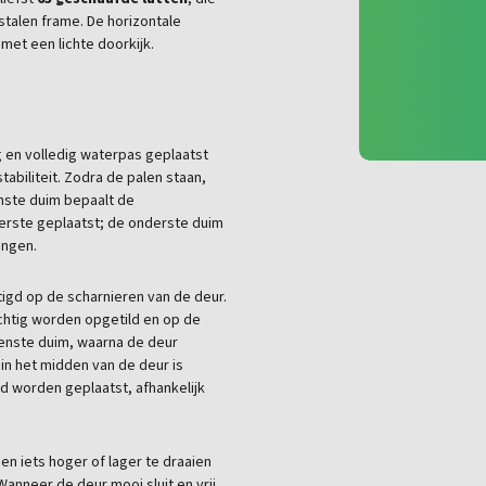
stalen frame. De horizontale
 met een lichte doorkijk.
g en volledig waterpas geplaatst
abiliteit. Zodra de palen staan,
nste duim bepaalt de
erste geplaatst; de onderste duim
angen.
gd op de scharnieren van de deur.
chtig worden opgetild en op de
enste duim, waarna de deur
in het midden van de deur is
nd worden geplaatst, afhankelijk
n iets hoger of lager te draaien
anneer de deur mooi sluit en vrij