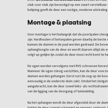
stuk voor stuk zijn bevestigd op een zwart verstelbaar 
belijning geeft de deur een rustige, moderne uitstraling
Montage & plaatsing
Voor montage is het belangrijk dat de poortpalen stevi
zijn. Hardhouten of betonpalen geven daarbij de beste st
kunnen de duimen in de paal worden gedraaid. De bove
ophanghoogte van de deur en wordt daarom altijd als e
volgt op gelijke lijn zodat de deur mooi recht komt te h
De ogen worden vervolgens met RVS schroeven bevesti
Wanneer de ogen stevig vastzitten, kan de deur voorzi
duimen worden gehangen. Eerst rust de oog op de bov
eenvoudig in de onderste duim zakt. Omdat het slotgat 
aangebracht, kan de deur zowel links- als rechtsdraaie
van de ligging van de doorgang of tuinindeling.
Na het ophangen wordt de deur afgesteld door de duime
totdat de deur soepel scharniert en nergens aanloopt. W