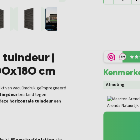
tuindeur |
9.6
100x180 cm
Kenmerk
Afmeting
aakt van vacuümdruk geïmpregneerd
tingdeur
bestand tegen
 deze
horizontale tuindeur
een
liefst
63 geschaafde latten
, die