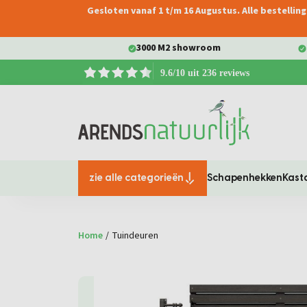
Gesloten vanaf 1 t/m 16 Augustus. Alle bestelli
oekopdracht
Ga naar de hoofdnavigatie
3000 M2 showroom
9.6/10 uit 236 reviews
zie alle categorieën
Schapenhekken
Kast
Home
/
Tuindeuren