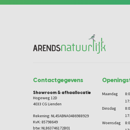
Contactgegevens
Openingst
Showroom & afhaallocatie
Maandag
8:0
Hogeweg 12D
17
4033 CG Lienden
Dinsdag
8:0
17
Rekening: NL45ABNA0486988929
KvK: 85798649
Woensdag
8:0
btw: NL863746172B01