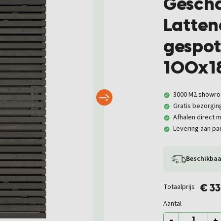
Gesch
Latten
gespot
100x1
3000 M2 showr
Gratis bezorgin
Afhalen direct m
Levering aan par
Beschikbaa
Totaalprijs
€ 3
Aantal
-
+