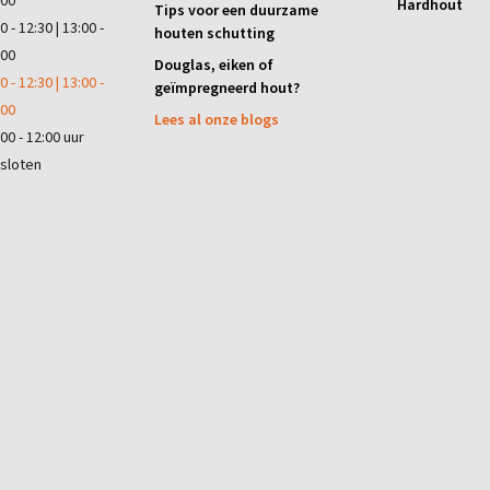
:00
Hardhout
Tips voor een duurzame
0 - 12:30 | 13:00 -
houten schutting
:00
Douglas, eiken of
0 - 12:30 | 13:00 -
geïmpregneerd hout?
:00
Lees al onze blogs
00 - 12:00 uur
sloten