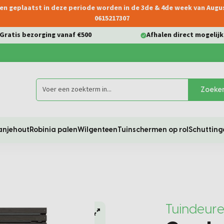
ngen geplaatst in deze periode worden in de 3de & 4de week van Aug
0615217307
Gratis bezorging vanaf €500
Afhalen direct mogelijk
Zoeke
anjehout
Robinia palen
Wilgenteen
Tuinschermen op rol
Schutting
Tuindeur