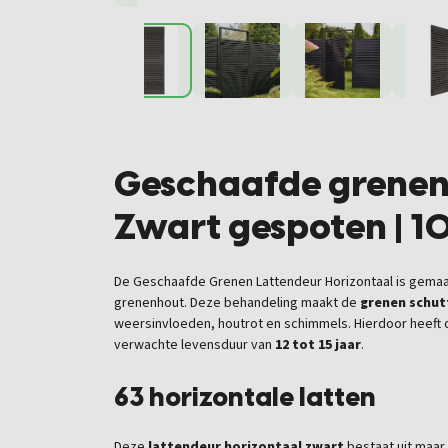
Geschaafde grenen 
Zwart gespoten | 
De Geschaafde Grenen Lattendeur Horizontaal is gem
grenenhout. Deze behandeling maakt de
grenen schut
weersinvloeden, houtrot en schimmels. Hierdoor heeft
verwachte levensduur van
12 tot 15 jaar
.
63 horizontale latten
Deze
lattendeur horizontaal zwart
bestaat uit maar 