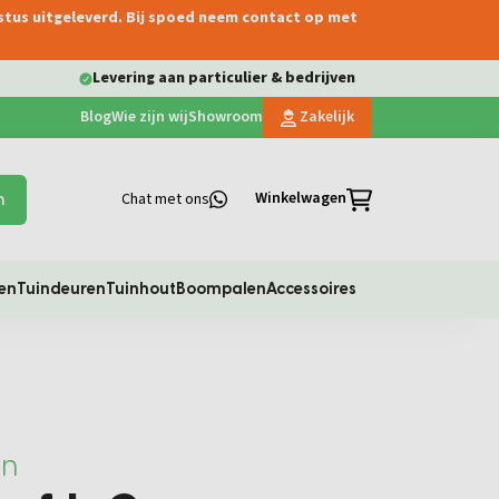
ustus uitgeleverd. Bij spoed neem contact op met
Levering aan particulier & bedrijven
Blog
Wie zijn wij
Showroom
Zakelijk
Winkelwagen
Chat met ons
n
en
Tuindeuren
Tuinhout
Boompalen
Accessoires
en