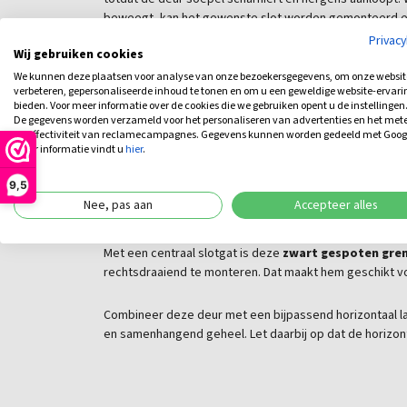
beweegt, kan het gewenste slot worden gemonteerd en 
gebruik.
Privac
Wij gebruiken cookies
We kunnen deze plaatsen voor analyse van onze bezoekersgegevens, om onze websit
Elke lat is zorgvuldig vastgezet met roestvrijstalen ze
verbeteren, gepersonaliseerde inhoud te tonen en om u een geweldige website-ervari
houten tuindeur zwart
niet alleen onderhoudsarm, m
bieden. Voor meer informatie over de cookies die we gebruiken opent u de instellingen
De gegevens worden verzameld voor het personaliseren van advertenties en het met
de effectiviteit van reclamecampagnes. Gegevens kunnen worden gedeeld met Goog
Let op:
deze lattendeur wordt geleverd
exclusief dui
meer informatie vindt u
hier
.
pagina te vinden bij de bijbehorende producten
9,5
Links of rechtsdraaiend te
Nee, pas aan
Accepteer alles
Met een centraal slotgat is deze
zwart gespoten gren
rechtsdraaiend te monteren. Dat maakt hem geschikt voo
Combineer deze deur met een bijpassend horizontaal l
en samenhangend geheel. Let daarbij op dat de horizon