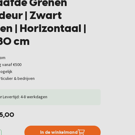
aafde Grenen
deur | Zwart
en | Horizontaal |
80 cm
oom
g vanaf €500
ogelijk
ticulier & bedrijven
r
Levertijd: 4-8 werkdagen
35,00
In de winkelmand