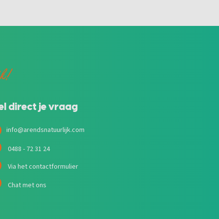
jk!
el direct je vraag
info@arendsnatuurlijk.com
0488 - 72 31 24
Via het contactformulier
Chat met ons