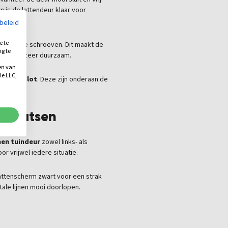
is de lattendeur klaar voor
ybeleid
e te
lftappende schroeven. Dit maakt de
ng te
aar ook zeer duurzaam.
.
en van
le LLC,
men en slot
. Deze zijn onderaan de
 plaatsen
en tuindeur
zowel links- als
r vrijwel iedere situatie.
attenscherm zwart voor een strak
tale lijnen mooi doorlopen.