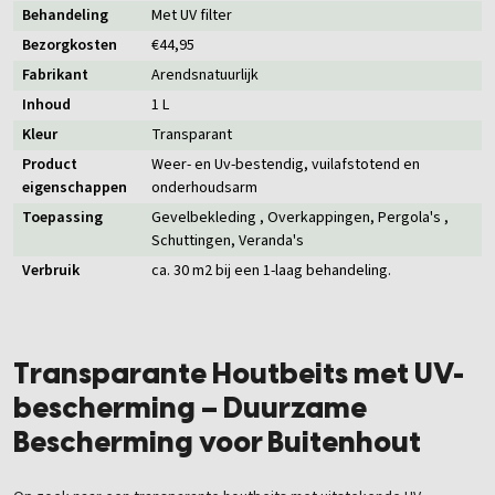
Behandeling
Met UV filter
Bezorgkosten
€44,95
Fabrikant
Arendsnatuurlijk
Inhoud
1 L
Kleur
Transparant
Product
Weer- en Uv-bestendig, vuilafstotend en
eigenschappen
onderhoudsarm
Toepassing
Gevelbekleding
, Overkappingen
, Pergola's
,
Schuttingen
, Veranda's
Verbruik
ca. 30 m2 bij een 1-laag behandeling.
Transparante Houtbeits met UV-
bescherming – Duurzame
Bescherming voor Buitenhout