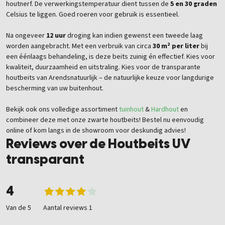
houtnerf. De verwerkingstemperatuur dient tussen de
5 en 30 graden
Celsius te liggen. Goed roeren voor gebruik is essentieel.
Na ongeveer
12 uur
droging kan indien gewenst een tweede laag
worden aangebracht. Met een verbruik van circa
30 m² per liter
bij
een éénlaags behandeling, is deze beits zuinig én effectief. Kies voor
kwaliteit, duurzaamheid en uitstraling. Kies voor de transparante
houtbeits van Arendsnatuurlijk – de natuurlijke keuze voor langdurige
bescherming van uw buitenhout.
Bekijk ook ons volledige assortiment
tuinhout
&
Hardhout
en
combineer deze met onze zwarte houtbeits! Bestel nu eenvoudig
online of kom langs in de showroom voor deskundig advies!
Reviews over de Houtbeits UV
transparant
4
Van de 5
Aantal reviews 1