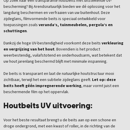
Op zoek naar een transparante houtbeits met uitstekende UV-
bescherming? Bij Arendsnatuurlijk bieden we dé oplossing voor het
langdurig beschermen en verfraaien van uw buitenhout. Deze
zijdeglans, filmvormende beits is speciaal ontwikkeld voor
toepassingen zoals
veranda’s, tuinmeubelen, pergola’s en
schuttingen
.
Dankzij de hoge UV-bestendigheid voorkomt deze beits
verkleuring
en vergrijzing van het hout
. Bovendien is het product
weerbestendig, vuilafstotend en onderhoudsarm, wat betekent dat
uw hout jarenlang beschermd blijft met minimale inspanning.
De beits is transparant en laat de natuurlijke houtstructuur mooi
zichtbaar, terwijl het een subtiele zijdeglans geeft.
Let op: deze
beits heeft géén impregnerende werking
, maar vormt juist een
beschermende film op het oppervlak.
Houtbeits UV uitvoering:
Voor het beste resultaat brengt u de beits aan op een schone en
droge ondergrond, met een kwast of roller, in de richting van de