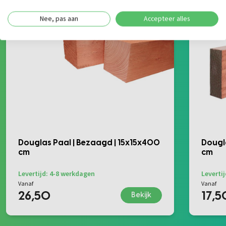
Nee, pas aan
Accepteer alles
Douglas Paal | Bezaagd | 15x15x400
Dougla
cm
cm
Levertijd: 4-8 werkdagen
Leverti
Vanaf
Vanaf
26,50
17,5
Bekijk