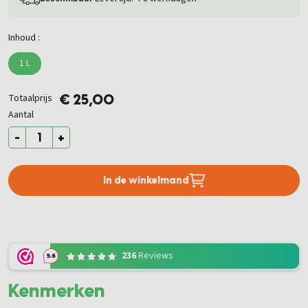
Inhoud :
1 L
Totaalprijs
€ 25,00
Aantal
-
+
In de winkelmand
236
Reviews
9.6
Kenmerken