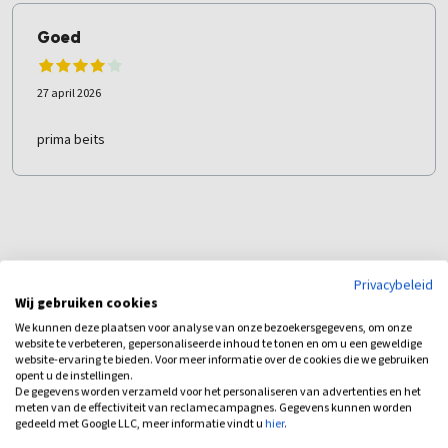
Goed
27 april 2026
prima beits
Privacybeleid
Wij gebruiken cookies
We kunnen deze plaatsen voor analyse van onze bezoekersgegevens, om onze
website te verbeteren, gepersonaliseerde inhoud te tonen en om u een geweldige
website-ervaring te bieden. Voor meer informatie over de cookies die we gebruiken
opent u de instellingen.
De gegevens worden verzameld voor het personaliseren van advertenties en het
Bijbehorende producten
meten van de effectiviteit van reclamecampagnes. Gegevens kunnen worden
gedeeld met Google LLC, meer informatie vindt u
hier
.