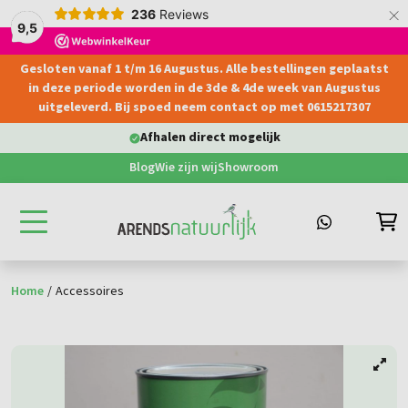
×
236
Reviews
9,5
Gesloten vanaf 1 t/m 16 Augustus. Alle bestellingen geplaatst
hoofdinhoud
in deze periode worden in de 3de & 4de week van Augustus
uitgeleverd. Bij spoed neem contact op met 0615217307
Afhalen direct mogelijk
Blog
Wie zijn wij
Showroom
Home
/
Accessoires