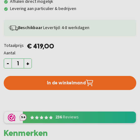
Afhalen direct mogelijk
Levering aan particulier & bedrijven
Beschikbaar
Levertijd: 4-8 werkdagen
Totaalprijs
€ 419,00
Aantal
-
+
In de winkelmand
236
Reviews
9.6
Kenmerken