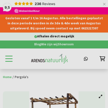
×
236
Reviews
9,5
Gesloten vanaf 1 t/m 16 Augustus. Alle bestellingen geplaatst
hoofdinhoud
in deze periode worden in de 3de & 4de week van Augustus
uitgeleverd. Bij spoed neem contact op met 0615217307
Afhalen direct mogelijk
Blog
Wie zijn wij
Showroom
Home
/
Pergola's