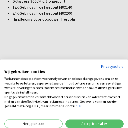
6X liggers 300CM 6/8 ongepunt
12X Gebindschroef gecoat M8X140
24X Gebindschroef gecoat M8X200
Handleiding voor opbouwen Pergola
Privacybeleid
Wij gebruiken cookies
We kunnen deze plaatsen voor analyse van onze bezoekersgegevens, om onze
website te verbeteren, gepersonaliseerde inhoud te tonen en om u een geweldige
Bijbehorende producten
website-ervaring te bieden. Voor meer informatie over de cookies die we gebruiken
opent u de instellingen.
De gegevens worden verzameld voor het personaliseren van advertenties en het
meten van de effectiviteit van reclamecampagnes. Gegevens kunnen worden
gedeeld met Google LLC, meer informatie vindt u
hier
.
Populair
Nee, pas aan
Accepteer alles