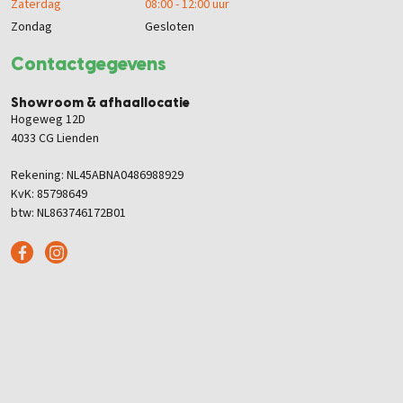
Zaterdag
08:00 - 12:00 uur
Zondag
Gesloten
Contactgegevens
Showroom & afhaallocatie
Hogeweg 12D
4033 CG Lienden
Rekening: NL45ABNA0486988929
KvK: 85798649
btw: NL863746172B01