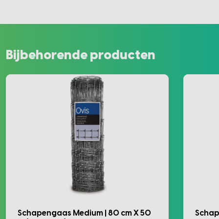
Bijbehorende producten
Schapengaas Medium | 80 cm X 50
Schap