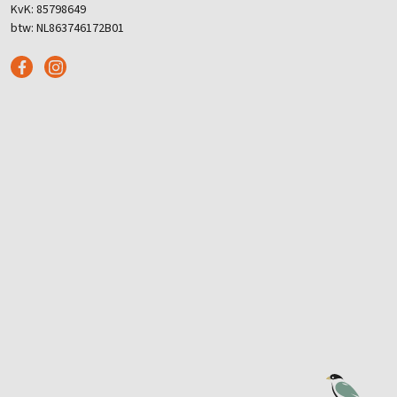
KvK: 85798649
btw: NL863746172B01