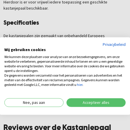
Hierdoor is er voor vrijwel iedere toepassing een geschikte
kastanjepaal beschikbaar.
Specificaties
De kastanjepalen zijn gemaakt van onbehandeld Europees
kastanjehout en vallen in duurzaamheidsklasse 2. Ze zijn geschikt als
Privacybeleid
constructiepaal, schuttingpaal en weidepaal en hebben, afhankelijk
Wij gebruiken cookies
van de toepassing, een gemiddelde levensduur van 15 tot 20 jaar.
We kunnen deze plaatsen voor analyse van onze bezoekersgegevens, om onze
website te verbeteren, gepersonaliseerde inhoud te tonen en om u een geweldige
website-ervaring te bieden. Voor meer informatie over de cookies die we gebruiken
Kastanjepaal ongepunt bestellen
opent u de instellingen.
De gegevens worden verzameld voor het personaliseren van advertenties en het
meten van de effectiviteit van reclamecampagnes. Gegevens kunnen worden
Wilt u een
kastanjepaal ongepunt
kopen voor uw tuin- of
gedeeld met Google LLC, meer informatie vindt u
hier
.
landschapsproject? Bij Arends Natuurlijk kiest u uit verschillende
lengtes en diameters, zodat u altijd de juiste paal voor uw toepassing
vindt. Dankzij de natuurlijke duurzaamheid, de robuuste uitstraling en
Nee, pas aan
Accepteer alles
de lange levensduur is kastanjehout een uitstekende investering voor
iedere schutting, afrastering of houten constructie.
Reviews over de Kastanjepaal