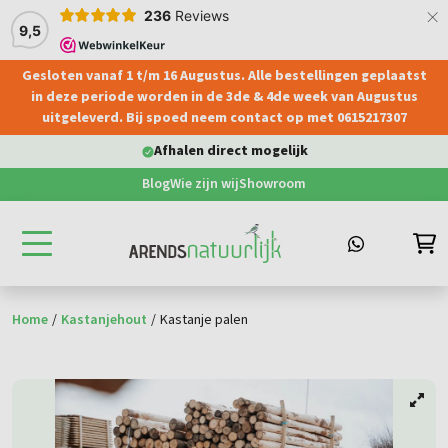
×
236
Reviews
9,5
Gesloten vanaf 1 t/m 16 Augustus. Alle bestellingen geplaatst
hoofdinhoud
in deze periode worden in de 3de & 4de week van Augustus
uitgeleverd. Bij spoed neem contact op met 0615217307
Levering aan particulier & bedrijven
Blog
Wie zijn wij
Showroom
Home
/
Kastanjehout
/
Kastanje palen