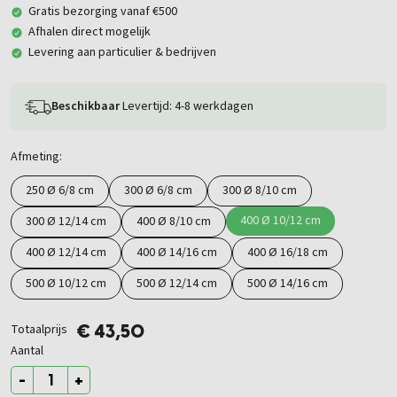
Gratis bezorging vanaf €500
Afhalen direct mogelijk
Levering aan particulier & bedrijven
Beschikbaar
Levertijd: 4-8 werkdagen
Afmeting:
250 Ø 6/8 cm
300 Ø 6/8 cm
300 Ø 8/10 cm
400 Ø 10/12 cm
300 Ø 12/14 cm
400 Ø 8/10 cm
400 Ø 12/14 cm
400 Ø 14/16 cm
400 Ø 16/18 cm
500 Ø 10/12 cm
500 Ø 12/14 cm
500 Ø 14/16 cm
Totaalprijs
€ 43,50
Aantal
-
+