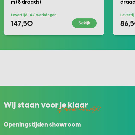
m (8 draads)
draad
Levertijd: 4-8 werkdagen
Leverti
147,50
86,
Bekijk
Wij staan voor je klaar
bij Arends Natuurlijk!
Openingstijden showroom