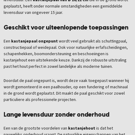
levensduur. Een
kastanjepaal van Ø 10/12 cm
die in de grond wordt
geplaatst, heeft onder normale omstandigheden een gemiddelde
levensduur van ongeveer 15 jaar.
Geschikt voor uiteenlopende toepassingen
Een
kastanjepaal ongepunt
wordt veel gebruikt als schuttingpaal,
constructiepaal of weidepaal. Ook voor natuurlijke erfafscheidingen,
schapenhekken, boomondersteuning en beschoeiingen is
kastanjehout een uitstekende keuze. Dankzij de robuuste uitstraling
past het hout perfect in zowel landelijke als moderne tuinen.
Doordat de paal ongepunt is, wordt deze vaak toegepast wanneer hij
wordt gemonteerd in een paalhouder, op een fundering of machinaal
in de grond wordt geplaatst. Dit maakt de paal geschikt voor zowel
particuliere als professionele projecten.
Lange levensduur zonder onderhoud
Een van de grootste voordelen van
kastanjehout
is dat het
nauwelijks onderhoud vraagt. De natuurlijke eigenschappen van het