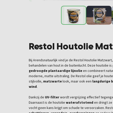
Restol Houtolie M
Bij Arendsnatuurlijk vind je de Restol Houtolie Matzwar
behandelen van hout in de buitenlucht. Deze houtolie 
gedroogde plantaardige lijnolie
en combineert natu
moderne, matte uitstraling. De Restol olie geef je hout
stijlvolle,
matzwarte
look, maar ook een
langdurige 
wind
.
Dankzij de
UV-filter
wordt vergrijzing effectief tegenge
Daarnaast is de houtolie
waterafstotend
en dringt ze
vocht geen kans krijgt om schade te veroorzaken. Restol