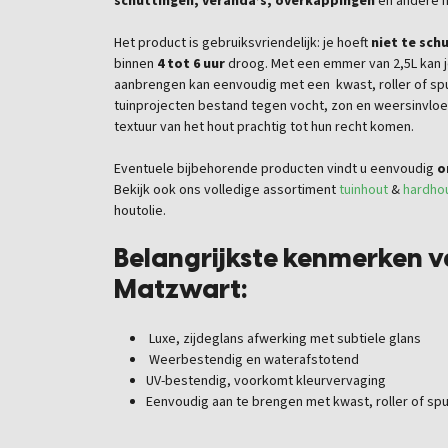
schuttingen, veranda’s, overkappingen
en andere ho
Het product is gebruiksvriendelijk: je hoeft
niet te sch
binnen
4 tot 6 uur
droog. Met een emmer van 2,5L kan 
aanbrengen kan eenvoudig met een kwast, roller of sp
tuinprojecten bestand tegen vocht, zon en weersinvloede
textuur van het hout prachtig tot hun recht komen.
Eventuele bijbehorende producten vindt u eenvoudig
o
Bekijk ook ons volledige assortiment
tuinhout
&
hardho
houtolie.
Belangrijkste kenmerken va
Matzwart:
Luxe, zijdeglans afwerking met subtiele glans
Weerbestendig en waterafstotend
UV-bestendig, voorkomt kleurvervaging
Eenvoudig aan te brengen met kwast, roller of spu