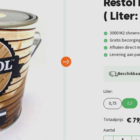
Restol
( Liter:
3000 M2 showr
Gratis bezorgin
Afhalen direct m
Levering aan par
Beschikbaa
Liter:
2,5
0,75
Totaalprijs
€ 79
Aantal