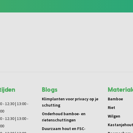
ijden
Blogs
Material
Klimplanten voor privacy op je
Bamboe
0 - 12:30 | 13:00 -
schutting
Riet
:00
Onderhoud bamboe- en
Wilgen
0 - 12:30 | 13:00 -
rietenschuttingen
Kastanjehou
:00
Duurzaam hout en FSC-