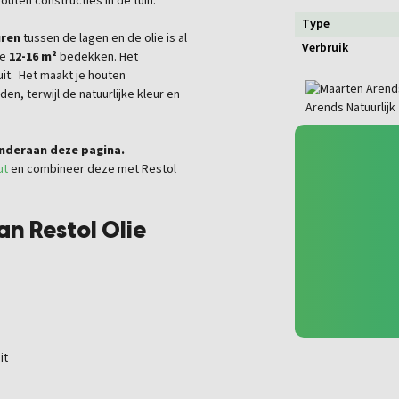
uten constructies in de tuin.
Type
uren
tussen de lagen en de olie is al
Verbruik
je
12-16 m²
bedekken. Het
uit.
Het maakt je houten
n, terwijl de natuurlijke kleur en
nderaan deze pagina.
ut
en combineer deze met Restol
n Restol Olie
it