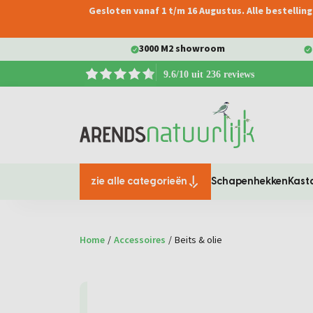
Gesloten vanaf 1 t/m 16 Augustus. Alle bestelli
oekopdracht
Ga naar de hoofdnavigatie
3000 M2 showroom
9.6/10 uit 236 reviews
zie alle categorieën
Schapenhekken
Kast
Home
/
Accessoires
/
Beits & olie