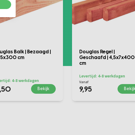
uglas Balk | Bezaagd |
Douglas Regel |
15x300 cm
Geschaafd | 4,5x7x400
cm
Levertijd: 4-8 werkdagen
ertijd: 4-8 werkdagen
Vanaf
7,50
9,95
Bekijk
Bekij