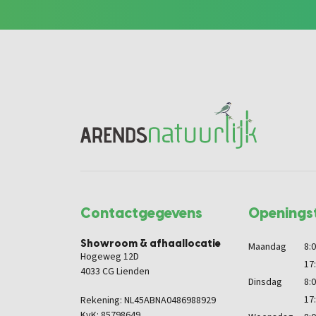
Contactgegevens
Openingst
Showroom & afhaallocatie
Maandag
8:0
Hogeweg 12D
17
4033 CG Lienden
Dinsdag
8:0
17
Rekening: NL45ABNA0486988929
KvK: 85798649