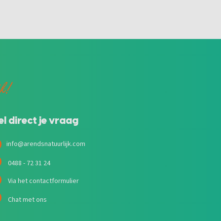
jk!
el direct je vraag
info@arendsnatuurlijk.com
0488 - 72 31 24
Via het contactformulier
Chat met ons