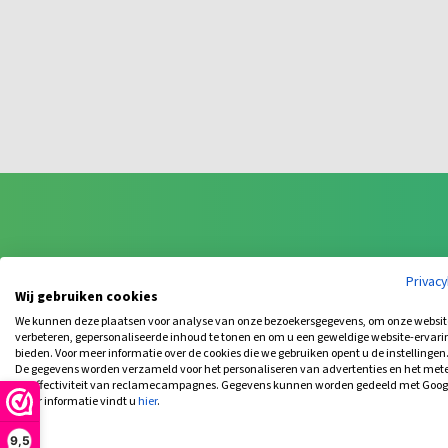
Bijbehorende prod
Privac
Wij gebruiken cookies
We kunnen deze plaatsen voor analyse van onze bezoekersgegevens, om onze websit
verbeteren, gepersonaliseerde inhoud te tonen en om u een geweldige website-ervari
bieden. Voor meer informatie over de cookies die we gebruiken opent u de instellingen
De gegevens worden verzameld voor het personaliseren van advertenties en het met
de effectiviteit van reclamecampagnes. Gegevens kunnen worden gedeeld met Goog
meer informatie vindt u
hier
.
9,5