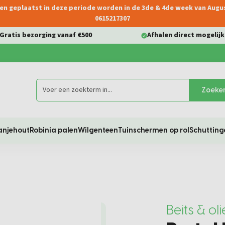
ngen geplaatst in deze periode worden in de 3de & 4de week van Aug
0615217307
Gratis bezorging vanaf €500
Afhalen direct mogelijk
Zoeke
anjehout
Robinia palen
Wilgenteen
Tuinschermen op rol
Schutting
Beits & oli