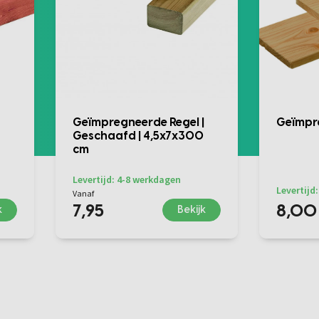
Geïmpregneerde Regel |
Geïmpr
Geschaafd | 4,5x7x300
cm
Levertijd: 4-8 werkdagen
Levertijd:
Vanaf
7,95
8,00
k
Bekijk