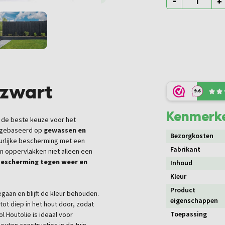
-
+
atzwart
9.6
Kenmerk
t, de beste keuze voor het
is gebaseerd op
gewassen en
Bezorgkosten
urlijke bescherming met een
Fabrikant
en oppervlakken niet alleen een
bescherming tegen weer en
Inhoud
Kleur
Product
gaan en blijft de kleur behouden.
eigenschappen
 tot diep in het hout door, zodat
Toepassing
 Houtolie is ideaal voor