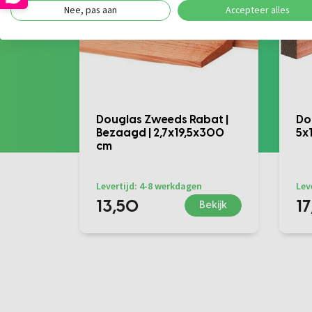
Nee, pas aan
Accepteer alles
Douglas Zweeds Rabat |
Do
Bezaagd | 2,7x19,5x300
5x
cm
Levertijd: 4-8 werkdagen
Lev
13,50
1
Bekijk