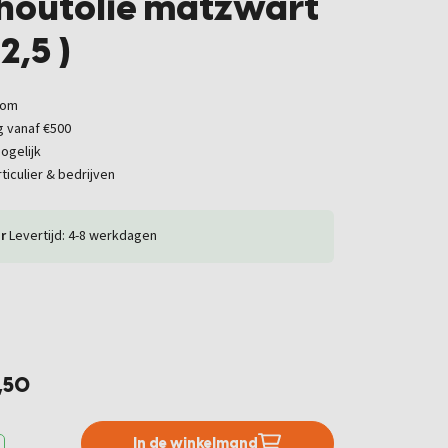
 houtolie matzwart
 2,5 )
oom
g vanaf €500
ogelijk
ticulier & bedrijven
r
Levertijd: 4-8 werkdagen
,50
In de winkelmand