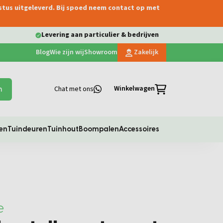
ustus uitgeleverd. Bij spoed neem contact op met
Levering aan particulier & bedrijven
Blog
Wie zijn wij
Showroom
Zakelijk
Winkelwagen
Chat met ons
n
en
Tuindeuren
Tuinhout
Boompalen
Accessoires
e