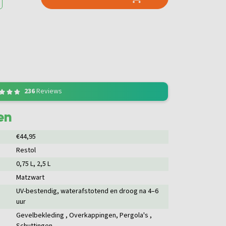
236
Reviews
en
€44,95
Restol
0,75 L
, 2,5 L
Matzwart
UV-bestendig, waterafstotend en droog na 4–6
uur
Gevelbekleding
, Overkappingen
, Pergola's
,