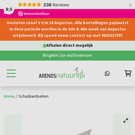
×
236
Reviews
9,5
Gesloten vanaf 1 t/m 16 Augustus. Alle bestellingen geplaatst
hoofdinhoud
in deze periode worden in de 3de & 4de week van Augustus
uitgeleverd. Bij spoed neem contact op met 0615217307
Afhalen direct mogelijk
Blog
Wie zijn wij
Showroom
Home
/
Schaduwdoeken