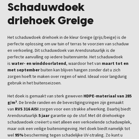
Schaduwdoek
driehoek Greige
Het schaduwdoek driehoek in de kleur Greige (grijs/beige) is de
perfecte oplossing om uw tuin of terras te voorzien van schaduw
en verkoeling. Dit schaduwdoek van Arendsnatuurlijk is de
perfecte aanvulling op iedere buitenruimte. Het schaduwdoek
is
water- en winddoorlatend
, waardoor het van
maart tot en
met september
buiten kan blijven hangen zonder dat u zich
zorgen hoeft te maken over regen of wind. Ideaal voor langdurig
gebruik in het buitenseizoen.
Het doek is gemaakt van sterk geweven
HDPE-materiaal van 285
g/m²
. De brede randen en de bevestigingsringen zijn gemaakt
van
RVS 316 AISI
zorgen voor een strakke afwerking. Daarbij biedt
Arendsnatuurlijk
5 jaar
garantie op de stof. Met dit driehoekige
schaduwdoek creëert u niet alleen een verkoelende schaduwplek,
maar ook een veilige buitenomgeving. Het doek biedt namelijk tot
wel
95%
bescherming tegen schadelijke UV-straling. Zo kunt u