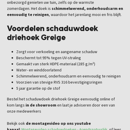
onbezorgd genieten uw tuin, zelfs op de warmste
zomerdagen.
Het doek is
schimmelwerend, onderhoudsarm en
eenvoudig te reinigen
, waardoor het jarenlang mooi en fris blijft.
Voordelen schaduwdoek
driehoek Greige
Zorgt voor verkoeling en aangename schaduw
Beschermt tot 95% tegen UV-straling
Gemaakt van sterk HDPE-materiaal (285 g/m²)
Water- en winddoorlatend
Schimmelwerend, onderhoudsarm en eenvoudig te reinigen
Voorzien van stevige RVS 316 bevestigingsringen
5 jaar garantie op de stof
Bestel het schaduwdoek driehoek Greige eenvoudig online of
kom langs
in de showroom
en laat je adviseren door een van
onze medewerkers
Bekijk ook
de montagevideo op ons youtube
kanaal
:
Montagevideo schaduwdoeken - Arendsnatuurlijk
of lees