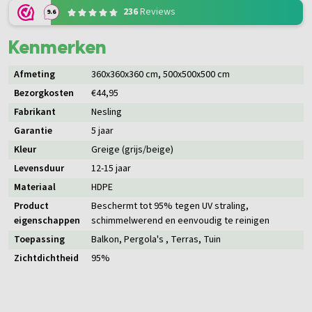
236
Reviews
9.6
Kenmerken
Afmeting
360x360x360 cm
, 500x500x500 cm
Bezorgkosten
€44,95
Fabrikant
Nesling
Garantie
5 jaar
Kleur
Greige (grijs/beige)
Levensduur
12-15 jaar
Materiaal
HDPE
Product
Beschermt tot 95% tegen UV straling,
eigenschappen
schimmelwerend en eenvoudig te reinigen
Toepassing
Balkon
, Pergola's
, Terras
, Tuin
Zichtdichtheid
95%