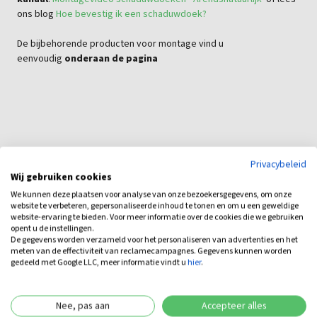
ons blog
Hoe bevestig ik een schaduwdoek?
De bijbehorende producten voor montage vind u
eenvoudig
onderaan de pagina
Privacybeleid
Wij gebruiken cookies
We kunnen deze plaatsen voor analyse van onze bezoekersgegevens, om onze
website te verbeteren, gepersonaliseerde inhoud te tonen en om u een geweldige
Bijbehorende producten
website-ervaring te bieden. Voor meer informatie over de cookies die we gebruiken
opent u de instellingen.
De gegevens worden verzameld voor het personaliseren van advertenties en het
meten van de effectiviteit van reclamecampagnes. Gegevens kunnen worden
gedeeld met Google LLC, meer informatie vindt u
hier
.
Nee, pas aan
Accepteer alles