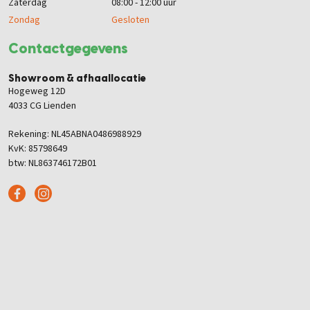
Zaterdag
08:00 - 12:00 uur
Zondag
Gesloten
Contactgegevens
Showroom & afhaallocatie
Hogeweg 12D
4033 CG Lienden
Rekening: NL45ABNA0486988929
KvK: 85798649
btw: NL863746172B01