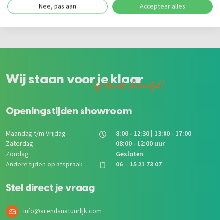
Nee, pas aan
Accepteer alles
Tuinhout
|
Hardhout
|
Schuttingen
|
Kastanje
Wij staan voor je klaar
bij Arends Natuurlijk!
Openingstijden showroom
Maandag t/m Vrijdag
8:00 - 12:30 | 13:00 - 17:00
Zaterdag
08:00 - 12:00 uur
Zondag
Gesloten
Andere tijden op afspraak
06 – 15 21 73 07
Stel direct je vraag
info@arendsnatuurlijk.com