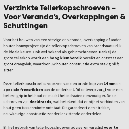
Verzinkte Tellerkopschroeven –
Voor Veranda’s, Overkappingen &
Schuttingen
Voor het bouwen van een stevige en veranda, overkapping of ander
houten bouwproject zijn de tellerkopschroeven van Arendsnatuurlijk
de ideale keuze. Ook wel bekend als gebintschroeven. Dankzij de
grote tellerkop wordt een
hoog klembereik
bereikt en ontstaat een
groot draagvlak, waardoor uw houten constructie extra stevig blijft
zitten.
Deze tellerkopschroef is voorzien van een brede kop van
14 mm
en
speciale freesribben
aan de onderkant. Dit ontwerp zorgt voor een
betere grip in het hout en maakt het indraaien eenvoudiger. Deze
schroeven zijn
deeldraads
, wat betekent dat er bij het verbinden van
hout geen tussenruimte ontstaat. Dit garandeert een strakke,
nauwkeurige constructie zonder loszittende onderdelen.
Bij het gebruik van tellerkopschroeven adviseren wij altijd
voor te