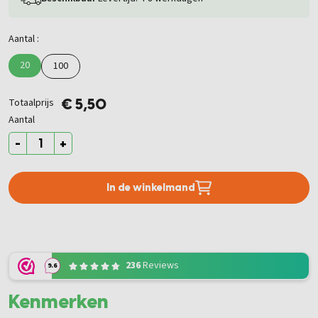
Aantal :
20
100
Totaalprijs
€ 5,50
Aantal
-
+
In de winkelmand
236
Reviews
9.6
Kenmerken