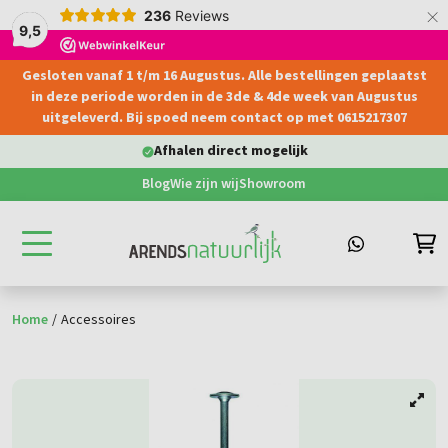
×
236
Reviews
9,5
Gesloten vanaf 1 t/m 16 Augustus. Alle bestellingen geplaatst
hoofdinhoud
in deze periode worden in de 3de & 4de week van Augustus
uitgeleverd. Bij spoed neem contact op met 0615217307
Afhalen direct mogelijk
Blog
Wie zijn wij
Showroom
Home
/
Accessoires