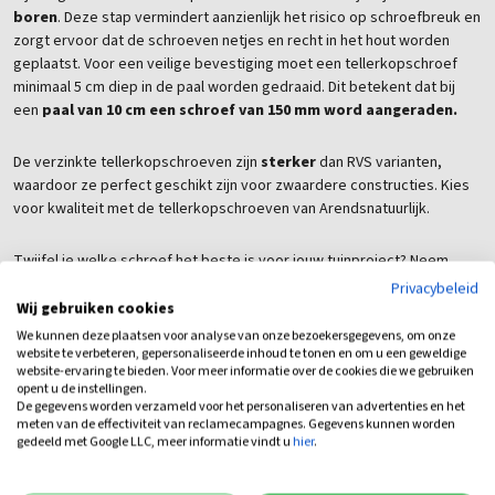
boren
. Deze stap vermindert aanzienlijk het risico op schroefbreuk en
zorgt ervoor dat de schroeven netjes en recht in het hout worden
geplaatst. Voor een veilige bevestiging moet een tellerkopschroef
minimaal 5 cm diep in de paal worden gedraaid. Dit betekent dat bij
een
paal van 10 cm een schroef van 150 mm word aangeraden.
De verzinkte tellerkopschroeven zijn
sterker
dan RVS varianten,
waardoor ze perfect geschikt zijn voor zwaardere constructies. Kies
voor kwaliteit met de tellerkopschroeven van Arendsnatuurlijk.
Twijfel je welke schroef het beste is voor jouw tuinproject? Neem
contact met ons op en laat je adviseren door een van onze
Privacybeleid
medewerkers,
of kom langs in de showroom
!
Wij gebruiken cookies
We kunnen deze plaatsen voor analyse van onze bezoekersgegevens, om onze
website te verbeteren, gepersonaliseerde inhoud te tonen en om u een geweldige
Eventuele bijbehorende producten vind u eenvoudig
onderaan deze
website-ervaring te bieden. Voor meer informatie over de cookies die we gebruiken
pagina
opent u de instellingen.
De gegevens worden verzameld voor het personaliseren van advertenties en het
meten van de effectiviteit van reclamecampagnes. Gegevens kunnen worden
Deze schroeven zijn onder andere geschikt voor het monteren van
gedeeld met Google LLC, meer informatie vindt u
hier
.
ons: