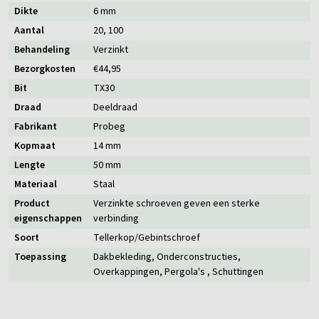
Dikte
6 mm
Aantal
20
, 100
Behandeling
Verzinkt
Bezorgkosten
€44,95
Bit
TX30
Draad
Deeldraad
Fabrikant
Probeg
Kopmaat
14 mm
Lengte
50 mm
Materiaal
Staal
Product
Verzinkte schroeven geven een sterke
eigenschappen
verbinding
Soort
Tellerkop/Gebintschroef
Toepassing
Dakbekleding
, Onderconstructies
,
Overkappingen
, Pergola's
, Schuttingen