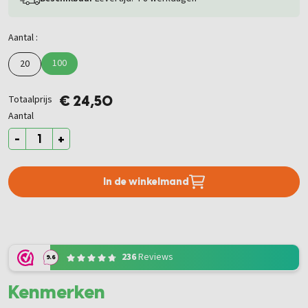
Aantal :
100
20
Totaalprijs
€ 24,50
Aantal
-
+
In de winkelmand
236
Reviews
9.6
Kenmerken