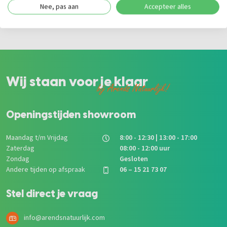
Nee, pas aan
Accepteer alles
Tuinhout
|
Hardhout
|
Schuttingen
|
Kastanje
Wij staan voor je klaar
bij Arends Natuurlijk!
Openingstijden showroom
Maandag t/m Vrijdag
8:00 - 12:30 | 13:00 - 17:00
Zaterdag
08:00 - 12:00 uur
Zondag
Gesloten
Andere tijden op afspraak
06 – 15 21 73 07
Stel direct je vraag
info@arendsnatuurlijk.com