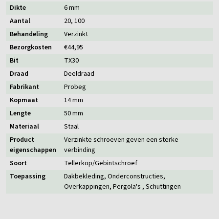
Dikte
6 mm
Aantal
20
, 100
Behandeling
Verzinkt
Bezorgkosten
€44,95
Bit
TX30
Draad
Deeldraad
Fabrikant
Probeg
Kopmaat
14 mm
Lengte
50 mm
Materiaal
Staal
Product
Verzinkte schroeven geven een sterke
eigenschappen
verbinding
Soort
Tellerkop/Gebintschroef
Toepassing
Dakbekleding
, Onderconstructies
,
Overkappingen
, Pergola's
, Schuttingen