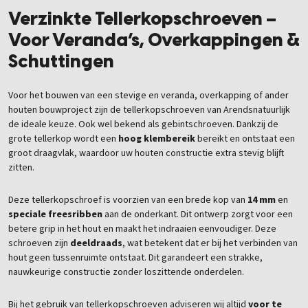
Verzinkte Tellerkopschroeven –
Voor Veranda’s, Overkappingen &
Schuttingen
Voor het bouwen van een stevige en veranda, overkapping of ander
houten bouwproject zijn de tellerkopschroeven van Arendsnatuurlijk
de ideale keuze. Ook wel bekend als gebintschroeven. Dankzij de
grote tellerkop wordt een
hoog klembereik
bereikt en ontstaat een
groot draagvlak, waardoor uw houten constructie extra stevig blijft
zitten.
Deze tellerkopschroef is voorzien van een brede kop van
14 mm
en
speciale freesribben
aan de onderkant. Dit ontwerp zorgt voor een
betere grip in het hout en maakt het indraaien eenvoudiger. Deze
schroeven zijn
deeldraads
, wat betekent dat er bij het verbinden van
hout geen tussenruimte ontstaat. Dit garandeert een strakke,
nauwkeurige constructie zonder loszittende onderdelen.
Bij het gebruik van tellerkopschroeven adviseren wij altijd
voor te