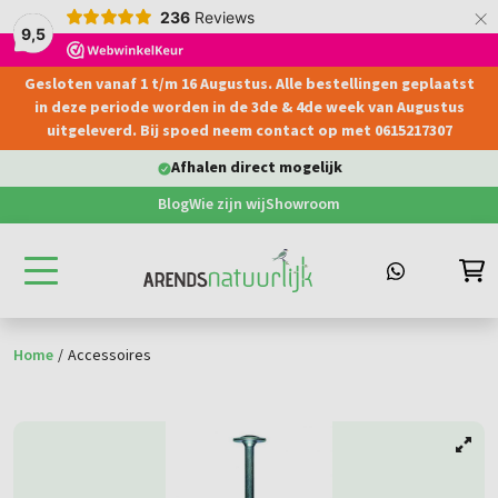
×
236
Reviews
9,5
Gesloten vanaf 1 t/m 16 Augustus. Alle bestellingen geplaatst
hoofdinhoud
in deze periode worden in de 3de & 4de week van Augustus
uitgeleverd. Bij spoed neem contact op met 0615217307
Afhalen direct mogelijk
Blog
Wie zijn wij
Showroom
Home
/
Accessoires