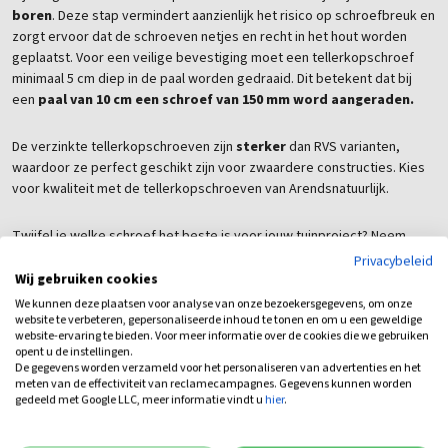
boren
. Deze stap vermindert aanzienlijk het risico op schroefbreuk en
zorgt ervoor dat de schroeven netjes en recht in het hout worden
geplaatst. Voor een veilige bevestiging moet een tellerkopschroef
minimaal 5 cm diep in de paal worden gedraaid. Dit betekent dat bij
een
paal van 10 cm een schroef van 150 mm word aangeraden.
De verzinkte tellerkopschroeven zijn
sterker
dan RVS varianten,
waardoor ze perfect geschikt zijn voor zwaardere constructies. Kies
voor kwaliteit met de tellerkopschroeven van Arendsnatuurlijk.
Twijfel je welke schroef het beste is voor jouw tuinproject? Neem
contact met ons op en laat je adviseren door een van onze
Privacybeleid
medewerkers,
of kom langs in de showroom
!
Wij gebruiken cookies
We kunnen deze plaatsen voor analyse van onze bezoekersgegevens, om onze
website te verbeteren, gepersonaliseerde inhoud te tonen en om u een geweldige
Eventuele bijbehorende producten vind u eenvoudig
onderaan deze
website-ervaring te bieden. Voor meer informatie over de cookies die we gebruiken
pagina
opent u de instellingen.
De gegevens worden verzameld voor het personaliseren van advertenties en het
meten van de effectiviteit van reclamecampagnes. Gegevens kunnen worden
Deze schroeven zijn onder andere geschikt voor het monteren van
gedeeld met Google LLC, meer informatie vindt u
hier
.
ons: