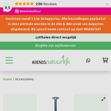
×
236
Reviews
9,5
Gesloten vanaf 1 t/m 16 Augustus. Alle bestellingen geplaatst
hoofdinhoud
in deze periode worden in de 3de & 4de week van Augustus
uitgeleverd. Bij spoed neem contact op met 0615217307
Afhalen direct mogelijk
Blog
Wie zijn wij
Showroom
Home
/
Accessoires