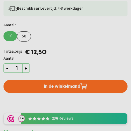
Beschikbaar
Levertijd: 4-8 werkdagen
Aantal :
10
50
Totaalprijs
€ 12,50
Aantal
-
+
In de winkelmand
236
Reviews
9.6