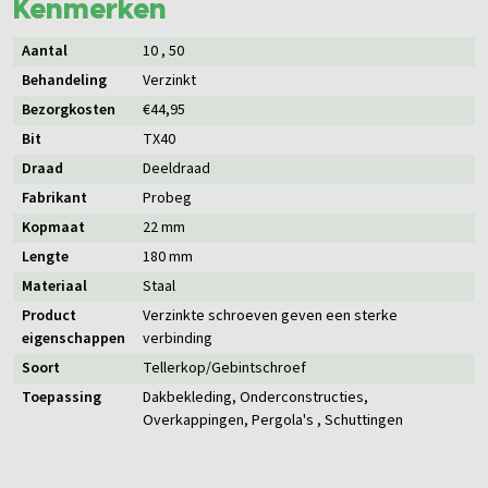
Kenmerken
Aantal
10
, 50
Behandeling
Verzinkt
Bezorgkosten
€44,95
Bit
TX40
Draad
Deeldraad
Fabrikant
Probeg
Kopmaat
22 mm
Lengte
180 mm
Materiaal
Staal
Product
Verzinkte schroeven geven een sterke
eigenschappen
verbinding
Soort
Tellerkop/Gebintschroef
Toepassing
Dakbekleding
, Onderconstructies
,
Overkappingen
, Pergola's
, Schuttingen