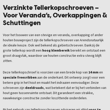
Verzinkte Tellerkopschroeven –
Voor Veranda’s, Overkappingen &
Schuttingen
Voor het bouwen van een stevige en veranda, overkapping of ander
houten bouwproject zijn de tellerkopschroeven van Arendsnatuurlijk
de ideale keuze. Ook wel bekend als gebintschroeven. Dankzij de
grote tellerkop wordt een
hoog klembereik
bereikt en ontstaat een
groot draagvlak, waardoor uw houten constructie extra stevig blijft
zitten.
Deze tellerkopschroef is voorzien van een brede kop van
14 mm
en
speciale freesribben
aan de onderkant. Dit ontwerp zorgt voor een
betere grip in het hout en maakt het indraaien eenvoudiger. Deze
schroeven zijn
deeldraads
, wat betekent dat er bij het verbinden van
hout geen tussenruimte ontstaat. Dit garandeert een strakke,
nauwkeurige constructie zonder loszittende onderdelen.
Bij het gebruik van tellerkopschroeven adviseren wij altijd
voor te