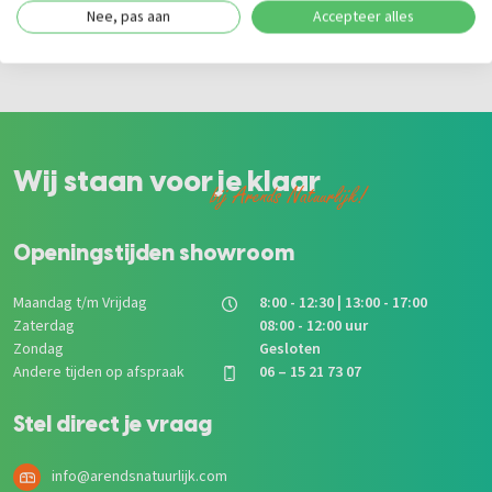
Nee, pas aan
Accepteer alles
Tuinhout
|
Hardhout
|
Schuttingen
|
Kastanje
Wij staan voor je klaar
bij Arends Natuurlijk!
Openingstijden showroom
Maandag t/m Vrijdag
8:00 - 12:30 | 13:00 - 17:00
Zaterdag
08:00 - 12:00 uur
Zondag
Gesloten
Andere tijden op afspraak
06 – 15 21 73 07
Stel direct je vraag
info@arendsnatuurlijk.com