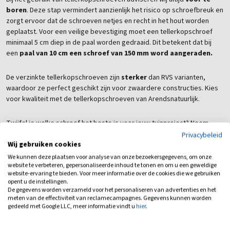
boren
. Deze stap vermindert aanzienlijk het risico op schroefbreuk en
zorgt ervoor dat de schroeven netjes en recht in het hout worden
geplaatst. Voor een veilige bevestiging moet een tellerkopschroef
minimaal 5 cm diep in de paal worden gedraaid. Dit betekent dat bij
een
paal van 10 cm een schroef van 150 mm word aangeraden.
De verzinkte tellerkopschroeven zijn
sterker
dan RVS varianten,
waardoor ze perfect geschikt zijn voor zwaardere constructies. Kies
voor kwaliteit met de tellerkopschroeven van Arendsnatuurlijk.
Twijfel je welke schroef het beste is voor jouw tuinproject? Neem
contact met ons op en laat je adviseren door een van onze
Privacybeleid
Wij gebruiken cookies
medewerkers,
of kom langs in de showroom
!
We kunnen deze plaatsen voor analyse van onze bezoekersgegevens, om onze
website te verbeteren, gepersonaliseerde inhoud te tonen en om u een geweldige
Eventuele bijbehorende producten vind u eenvoudig
onderaan deze
website-ervaring te bieden. Voor meer informatie over de cookies die we gebruiken
pagina
opent u de instellingen.
De gegevens worden verzameld voor het personaliseren van advertenties en het
meten van de effectiviteit van reclamecampagnes. Gegevens kunnen worden
Deze schroeven zijn onder andere geschikt voor het monteren van
gedeeld met Google LLC, meer informatie vindt u
hier
.
ons: