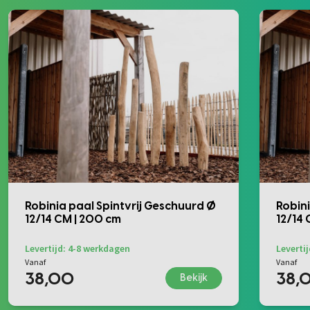
Robinia paal Spintvrij Geschuurd Ø
Robini
12/14 CM | 200 cm
12/14
Levertijd: 4-8 werkdagen
Leverti
Vanaf
Vanaf
38,00
38,
Bekijk