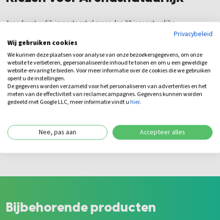
Arendsnatuurlijk importeert al meer dan 20 jaar natuurlijke
tuinhoutproducten en beschikt over uitgebreide kennis van robinia
Privacybeleid
Wij gebruiken cookies
hout. Wij selecteren onze materialen zorgvuldig en leveren uitsluitend
hout dat geschikt is voor jarenlang buitengebruik. Zo bent u verzekerd
We kunnen deze plaatsen voor analyse van onze bezoekersgegevens, om onze
website te verbeteren, gepersonaliseerde inhoud te tonen en om u een geweldige
van kwaliteit, duurzaamheid en deskundig advies.
website-ervaring te bieden. Voor meer informatie over de cookies die we gebruiken
opent u de instellingen.
De gegevens worden verzameld voor het personaliseren van advertenties en het
meten van de effectiviteit van reclamecampagnes. Gegevens kunnen worden
gedeeld met Google LLC, meer informatie vindt u
hier
.
Nee, pas aan
Accepteer alles
Bijbehorende producten