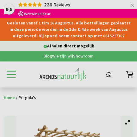
×
236
Reviews
9,5
Gesloten vanaf 1 t/m 16 Augustus. Alle bestellingen geplaatst
hoofdinhoud
in deze periode worden in de 3de & 4de week van Augustus
uitgeleverd. Bij spoed neem contact op met 0615217307
Levering aan particulier & bedrijven
Blog
Wie zijn wij
Showroom
Home
/
Pergola's