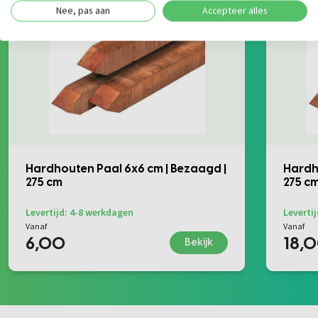
Nee, pas aan
Accepteer alles
Hardhouten Paal 6x6 cm | Bezaagd |
Hardh
275 cm
275 c
Levertijd: 4-8 werkdagen
Leverti
Vanaf
Vanaf
6,00
18,
Bekijk