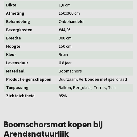
Dikte
1,8 cm
Afmeting
150x300 cm
Behandeling
Onbehandeld
Bezorgkosten
€44,95
Breedte
300 cm
Hoogte
150 cm
Kleur
Bruin
Levensduur
6-8 jaar
Materiaal
Boomschors
Product eigenschappen
Duurzaam
, Verbonden met ijzerdraad
Toepassing
Balkon
, Pergola's
, Terras
, Tuin
Zichtdichtheid
95%
Boomschorsmat kopen bij
Arendsnatuurlijk