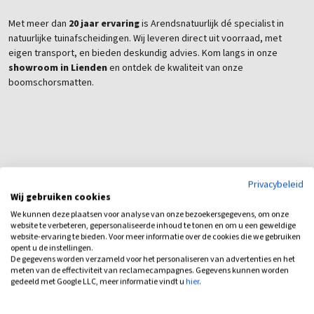
Met meer dan
20 jaar ervaring
is Arendsnatuurlijk dé specialist in
natuurlijke tuinafscheidingen. Wij leveren direct uit voorraad, met
eigen transport, en bieden deskundig advies. Kom langs in onze
showroom in Lienden
en ontdek de kwaliteit van onze
boomschorsmatten.
Privacybeleid
Wij gebruiken cookies
We kunnen deze plaatsen voor analyse van onze bezoekersgegevens, om onze
website te verbeteren, gepersonaliseerde inhoud te tonen en om u een geweldige
website-ervaring te bieden. Voor meer informatie over de cookies die we gebruiken
opent u de instellingen.
Bijbehorende producten
De gegevens worden verzameld voor het personaliseren van advertenties en het
meten van de effectiviteit van reclamecampagnes. Gegevens kunnen worden
gedeeld met Google LLC, meer informatie vindt u
hier
.