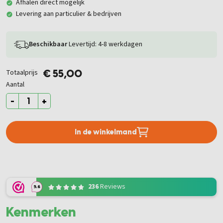
Afhalen direct mogelijk
Levering aan particulier & bedrijven
Beschikbaar
Levertijd: 4-8 werkdagen
Totaalprijs
€ 55,00
Aantal
-
+
In de winkelmand
236
Reviews
9.6
Kenmerken