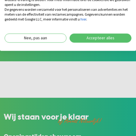
opent u de instellingen.
Hardhouten Paal 6,5x6,5 cm |
Vlond
De gegevens worden verzameld voor het personaliseren van advertenties en het
Geschaafd | 200 cm
meten van de effectiviteit van reclamecampagnes. Gegevens kunnen worden
gedeeld met Google LLC, meer informatie vindt u
hier
.
Levertijd: 4-8 werkdagen
Leverti
21,50
9,50
Bekijk
Nee, pas aan
Accepteer alles
Wij staan voor je klaar
bij Arends Natuurlijk!