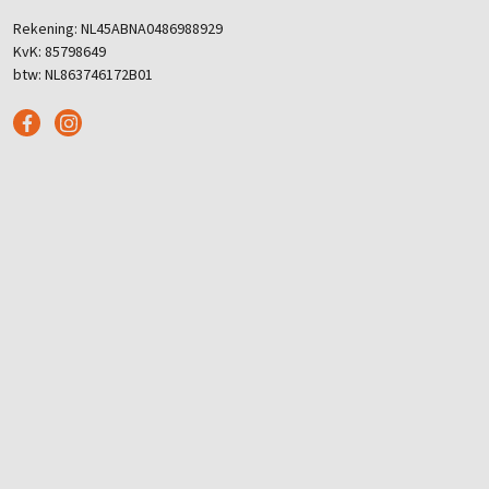
Rekening: NL45ABNA0486988929
KvK: 85798649
btw: NL863746172B01