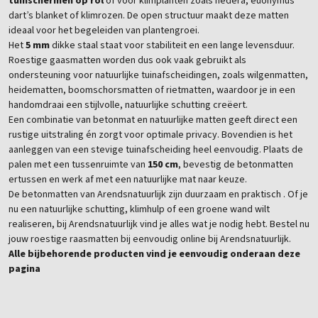
tuinschermen op rol
of voor klimplanten zoals hedera, euonymus
dart’s blanket of klimrozen. De open structuur maakt deze matten
ideaal voor het begeleiden van plantengroei.
Het
5 mm
dikke staal staat voor stabiliteit en een lange levensduur.
Roestige gaasmatten worden dus ook vaak gebruikt als
ondersteuning voor natuurlijke tuinafscheidingen, zoals wilgenmatten,
heidematten, boomschorsmatten of rietmatten, waardoor je in een
handomdraai een stijlvolle, natuurlijke schutting creëert.
Een combinatie van betonmat en natuurlijke matten geeft direct een
rustige uitstraling én zorgt voor optimale privacy. Bovendien is het
aanleggen van een stevige tuinafscheiding heel eenvoudig. Plaats de
palen met een tussenruimte van
150 cm
, bevestig de betonmatten
ertussen en werk af met een natuurlijke mat naar keuze.
De betonmatten van Arendsnatuurlijk zijn duurzaam en praktisch . Of je
nu een natuurlijke schutting, klimhulp of een groene wand wilt
realiseren, bij Arendsnatuurlijk vind je alles wat je nodig hebt. Bestel nu
jouw roestige raasmatten bij eenvoudig online bij Arendsnatuurlijk.
Alle bijbehorende producten vind je eenvoudig onderaan deze
pagina